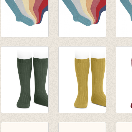
Kniekousen rood
Kniekousen groen
Knieko
lurex met
lurex met
lurex 
contrasterende
contrasterende
contr
manchet (578)
manchet (478)
manch
€ 7,50
€ 7,50
€ 7,50
Kniekousen fijne rib
Kniekousen fijne rib
Knieko
Amazonia
Mustard
Robij