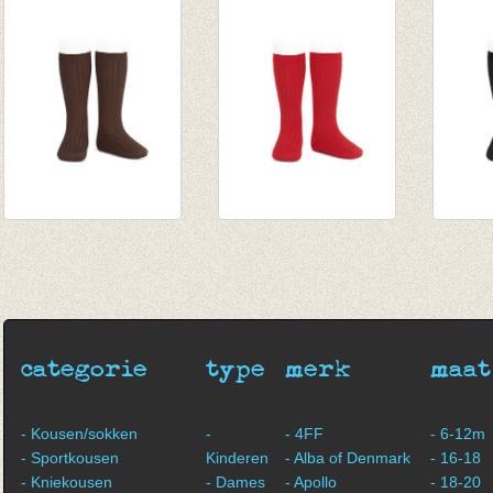
van € 6,50
van € 6,50
van € 
tot € 7,90
tot € 7,90
tot € 
kniekousen fijne rib
kniekousen fijne rib
knieko
bruin
rood
zwart
van € 6,50
van € 6,50
van € 
tot € 7,90
tot € 7,90
tot € 
categorie
type
merk
maat
- Kousen/sokken
-
- 4FF
- 6-12m
- Sportkousen
Kinderen
- Alba of Denmark
- 16-18
- Kniekousen
- Dames
- Apollo
- 18-20