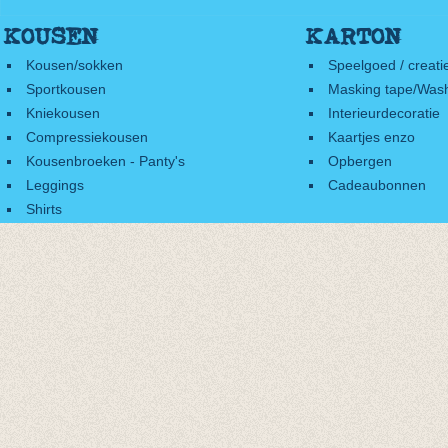
KOUSEN
KARTON
Kousen/sokken
Speelgoed / creati
Sportkousen
Masking tape/Wash
Kniekousen
Interieurdecoratie
Compressiekousen
Kaartjes enzo
Kousenbroeken - Panty's
Opbergen
Leggings
Cadeaubonnen
Shirts
Accessoires
Cadeaubonnen