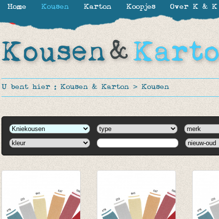
Home
Kousen
Karton
Koopjes
Over K & K
-50%
U bent hier :
Kousen & Karton
>
Kousen