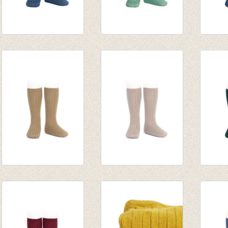
Kniekousen met
Kniekousen met
Knieko
fijne rib Cobalto
fijne rib Jade
Indigo
van € 6,50
van € 6,50
van € 
tot € 7,90
tot € 7,90
tot € 
Kniekousen fijne rib
Kniekousen fijne rib
Knieko
Touw
Steen
Fless
van € 6,50
van € 6,50
van € 
tot € 7,90
tot € 7,90
tot € 