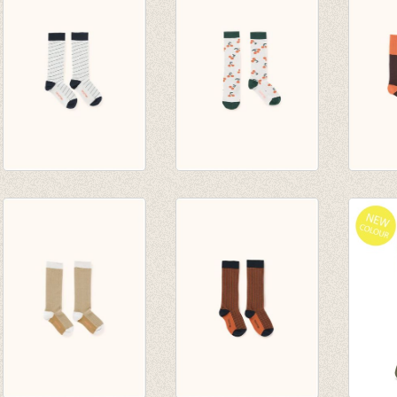
van € 6,50
van € 6,50
€ 7,90
tot € 7,90
tot € 7,90
diagonal stripes
cherries high socks
rice l
high socks light
light grey/dark
plum/
grey/navy
green
€ 14,0
€ 10,00
€ 14,00