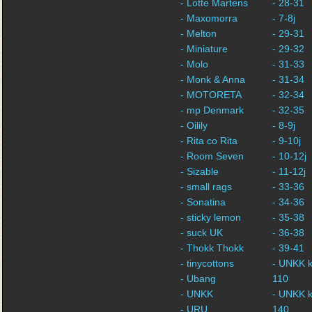
- Lotte Martens
- 28-31
- Maxomorra
- 7-8j
- Melton
- 29-31
- Miniature
- 29-32
- Molo
- 31-33
- Monk & Anna
- 31-34
- MOTORETA
- 32-34
- mp Denmark
- 32-35
- Oilily
- 8-9j
- Rita co Rita
- 9-10j
- Room Seven
- 10-12j
- Sizable
- 11-12j
- small rags
- 33-36
- Sonatina
- 34-36
- sticky lemon
- 35-38
- suck UK
- 36-38
- Thokk Thokk
- 39-41
- tinycottons
- UNKK k
- Ubang
110
- UNKK
- UNKK k
- URU
140