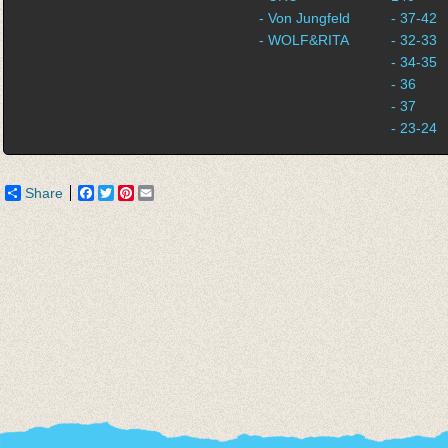
- Von Jungfeld
- 37-42
- WOLF&RITA
- 32-33
- 34-35
- 36
- 37
- 23-24
Share
Facebook
Twitter
Pinterest
Email