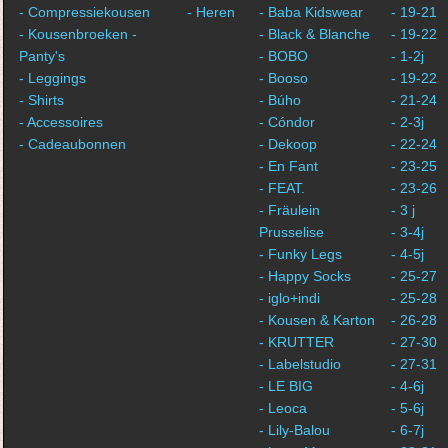
- Compressiekousen
- Heren
- Baba Kidswear
- 19-21
- Kousenbroeken -
- Black & Blanche
- 19-22
Panty's
- BOBO
- 1-2j
- Leggings
- Booso
- 19-22
- Shirts
- Búho
- 21-24
- Accessoires
- Cóndor
- 2-3j
- Cadeaubonnen
- Dekoop
- 22-24
- En Fant
- 23-25
- FEAT.
- 23-26
- Fräulein
- 3 j
Prusselise
- 3-4j
- Funky Legs
- 4-5j
- Happy Socks
- 25-27
- iglo+indi
- 25-28
- Kousen & Karton
- 26-28
- KRUTTER
- 27-30
- Labelstudio
- 27-31
- LE BIG
- 4-6j
- Leoca
- 5-6j
- Lily-Balou
- 6-7j