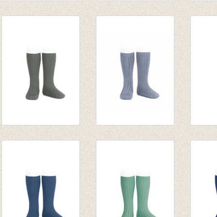
multi lines high
multi lines high
Kniek
socks light
socks navy/red
fijne r
grey/dark nude
€ 14,00
van € 
€ 14,00
tot € 
Kniekousen met
Kniekousen met
Kniek
fijne rib Lichen
fijne rib Acero/staal
fijne 
green
€ 7,90
€ 7,90
van € 6,50
tot € 7,90