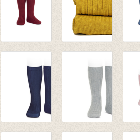
Kniekousen fijne rib
Kniekousen fijne rib
Knieko
Bordeaux rood
curry/mosterd
frans 
van € 6,50
€ 7,90
van € 
tot € 7,90
tot € 
Kniekous fijne rib
Kniekousen met rib
knieko
marine
aluminium
rozen