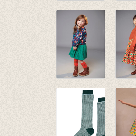
Kniekous Pink
Kniekou
€ 9,95
€ 9,95
JORDAN striped
JORDAN
knee socks -
socks - 
mandarin red
€ 9,95
€ 9,95