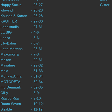
- Happy Socks
- 25-27
- Glitter
 iglo+indi
- 25-28
 Kousen & Karton
- 26-28
- KRUTTER
- 27-30
 Labelstudio
- 27-31
 LE BIG
- 4-6j
 Leoca
- 5-6j
 Lily-Balou
- 6-7j
 Lotte Martens
- 28-31
- Maxomorra
- 7-8j
 Melton
- 29-31
 Miniature
- 29-32
 Molo
- 31-33
- Monk & Anna
- 31-34
- MOTORETA
- 32-34
- mp Denmark
- 32-35
 Oilily
- 8-9j
 Rita co Rita
- 9-10j
- Room Seven
- 10-12j
 Sizable
- 11-12j