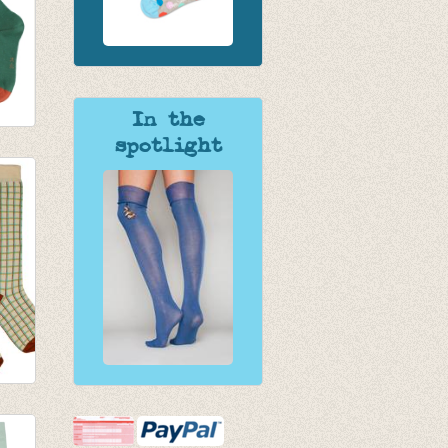
In the
spotlight
ed