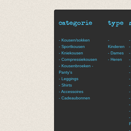
Grey/ecru
€ 24,95
€ 12,47
categorie
type
- Kousen/sokken
-
-
- Sportkousen
Kinderen
-
- Kniekousen
- Dames
-
- Compressiekousen
- Heren
-
- Kousenbroeken -
-
Panty's
- Leggings
-
- Shirts
-
- Accessoires
-
- Cadeaubonnen
-
-
-
P
-