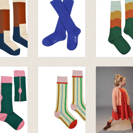
dy
€ 9,95
s
JORDAN
Kniekous Wave
ock
kniekousen -
€ 9,95
Dazzling Blue
€ 9,95