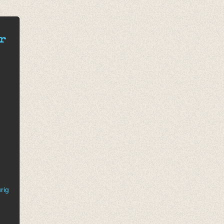
r
rig