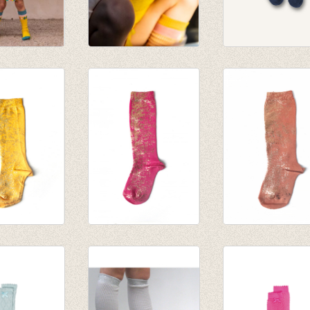
s Square
Kniekous Yellow
Kniekousen Gra
rose
sock - Dark den
€ 9,95
€ 9,25
€ 7,00
usen
Kniekousen
Kniekousen
gia
Thunbergia
Thunbergia
gold
Pink/rosé
Karamel/rosé
€ 31,00
€ 31,00
€ 25,95
€ 25,95