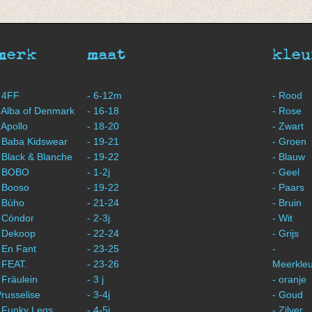
Denim/sand
€ 24,95
€ 12,47
merk
maat
kleu
 4FF
- 6-12m
- Rood
 Alba of Denmark
- 16-18
- Rose
 Apollo
- 18-20
- Zwart
 Baba Kidswear
- 19-21
- Groen
 Black & Blanche
- 19-22
- Blauw
- BOBO
- 1-2j
- Geel
 Booso
- 19-22
- Paars
 Búho
- 21-24
- Bruin
 Cóndor
- 2-3j
- Wit
- Dekoop
- 22-24
- Grijs
 En Fant
- 23-25
-
 FEAT.
- 23-26
Meerkleu
 Fräulein
- 3 j
- oranje
russelise
- 3-4j
- Goud
 Funky Legs
- 4-5j
- Zilver