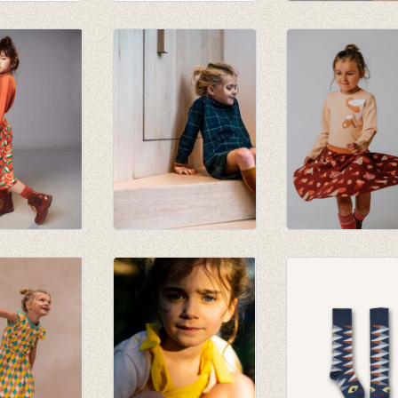
s Square
Kniekous Stripes
JORDAN striped
€ 9,95
knee socks -
papaya punch
€ 9,95
 knee
Kniekous Petrol
Kniekous Red
potters clay
Stripes
€ 9,95
€ 9,95