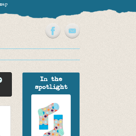
map
In the
spotlight