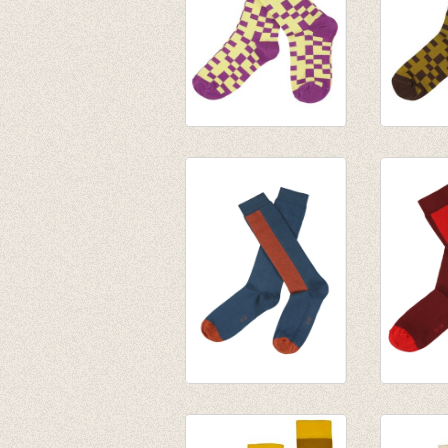
JORDAN
JORDA
kniekousen -
kniekou
Hyacinth Violet
Earth
€ 9,95
€ 9,95
JORDAN
JORDA
kniekousen - Dark-
kniekou