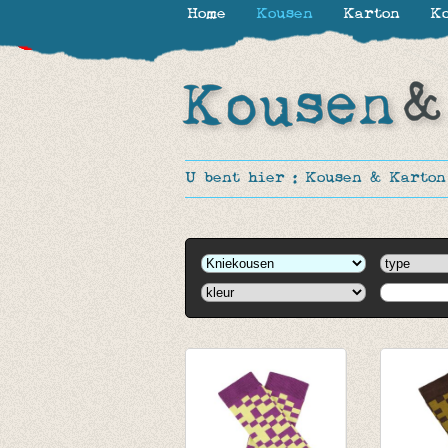
Home
Kousen
Karton
Ko
-30%
-30%
-30%
-16%
-16%
-16%
-16%
-50%
-50%
-50%
U bent hier :
Kousen & Karton