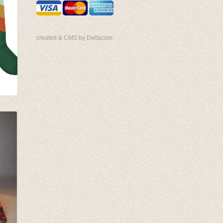
created & CMS by Deltacom