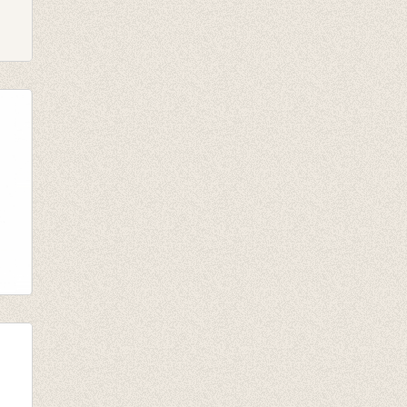
phic
im