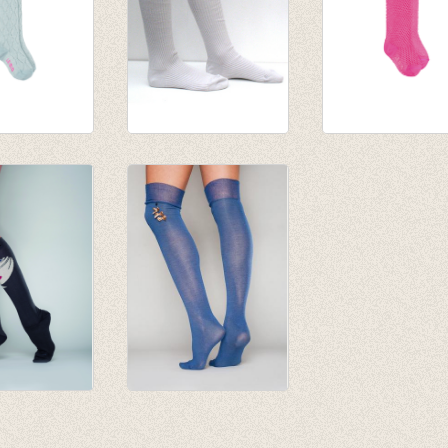
sen Iria
Kniekousen Luna
Kniekousen Elfi
lue
afgewerkt met lurex
pink open gewer
boord
€ 12,95
€ 20,50
€ 6,47
€ 14,35
nes Zwart
Kniekous 'Over the
Knee' Dolly Knots