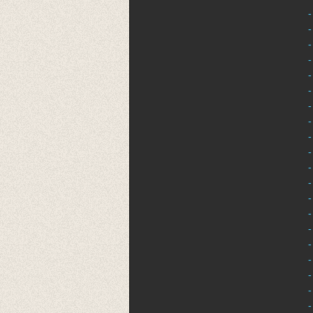
-
-
-
-
-
-
-
-
-
-
-
-
-