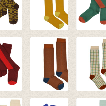
N
Kniekous Sunshine
JORDAN
sen - Dark
€ 9,95
kniekousen -
Evergreen
€ 9,95
N
Kniekous Brown
Kniekous Check
sen -
sugar stripe
€ 9,95