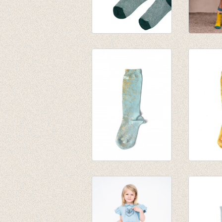
Kniekous Green
Kniekou
Stripes
lemon
€ 9,95
€ 9,95
€ 7,00
Kniekousen
Knieko
Thunbergia intens
Thunber
light blue/gold
Yellow/
€ 31,00
€ 31,00
€ 25,95
€ 25,95