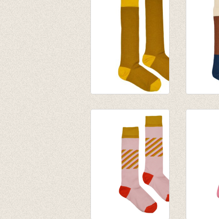
petrol
Burgun
€ 9,95
€ 9,95
Kniekous met rib
Kniekou
Honey
Colorbl
€ 9,95
€ 9,95