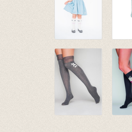
Kniekousen Pearl
Kniekou
Senses
Cloud B
€ 8,00
€ 12,95
Kniekous 'Over the
Face Jo
Knee' Dolly Knots
€ 19,95