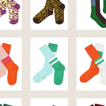
N
JORDAN
Kniekous Rum
sen -
kniekousen - Dark
Raisin
 Violet
Earth
€ 9,95
€ 9,95
N
JORDAN
JORDAN
sen - Pink
kniekousen - Pale
kniekousen -