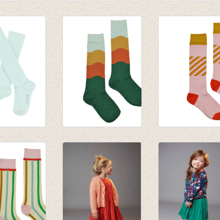
s Checked
Kniekous met rib
Kniekous
Honey
Colorblock
€ 9,95
€ 9,95
N
Kniekous Wave
Kniekous Pink
en - Clearly
€ 9,95
€ 9,95