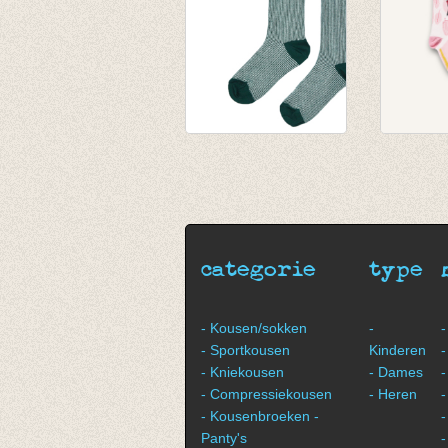
Kniekous Green
Knieko
Stripes
Flaminc
€ 9,95
€ 9,25
categorie
type
- Kousen/sokken
-
-
- Sportkousen
Kinderen
-
- Kniekousen
- Dames
-
- Compressiekousen
- Heren
-
- Kousenbroeken -
-
Panty's