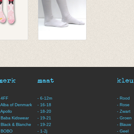
usen
Kniekousen Luna
o sock Pink
afgewerkt met lurex
boord
€ 20,50
€ 14,35
merk
maat
kleu
 4FF
- 6-12m
- Rood
 Alba of Denmark
- 16-18
- Rose
 Apollo
- 18-20
- Zwart
 Baba Kidswear
- 19-21
- Groen
 Black & Blanche
- 19-22
- Blauw
- BOBO
- 1-2j
- Geel