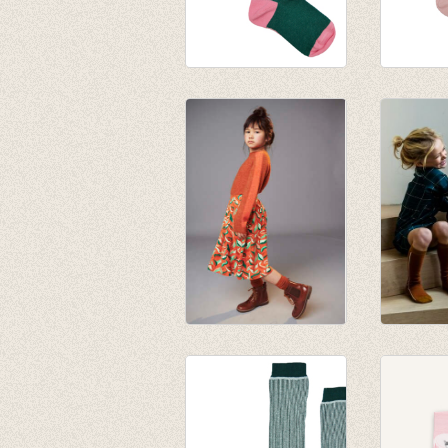
Kniekous Square
Kniekou
€ 9,95
€ 9,95
JORDAN knee
Kniekou
socks - potters clay
Stripes
€ 9,95
€ 9,95