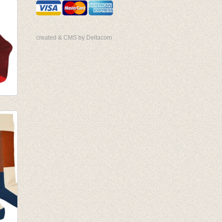
created & CMS by Deltacom