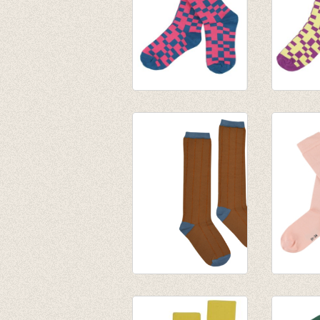
JORDAN
JORDA
kniekousen -
kniekou
Mykonos Blue
Hyacinth
€ 9,95
€ 9,95
Kniekous Sudan
JORDA
brown
kniekou