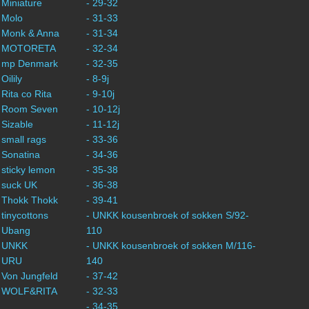
 Miniature
- 29-32
 Molo
- 31-33
- Monk & Anna
- 31-34
- MOTORETA
- 32-34
- mp Denmark
- 32-35
 Oilily
- 8-9j
 Rita co Rita
- 9-10j
- Room Seven
- 10-12j
 Sizable
- 11-12j
 small rags
- 33-36
 Sonatina
- 34-36
 sticky lemon
- 35-38
 suck UK
- 36-38
 Thokk Thokk
- 39-41
 tinycottons
- UNKK kousenbroek of sokken S/92-
- Ubang
110
- UNKK
- UNKK kousenbroek of sokken M/116-
- URU
140
 Von Jungfeld
- 37-42
- WOLF&RITA
- 32-33
- 34-35