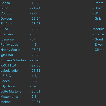
 Booso
- 19-22
- Paars
 Búho
- 21-24
- Bruin
 Cóndor
- 2-3j
- Wit
- Dekoop
- 22-24
- Grijs
 En Fant
- 23-25
-
 FEAT.
- 23-26
Meerkleu
 Fräulein
- 3 j
- oranje
russelise
- 3-4j
- Goud
 Funky Legs
- 4-5j
- Zilver
- Happy Socks
- 25-27
- Glitter
 iglo+indi
- 25-28
 Kousen & Karton
- 26-28
- KRUTTER
- 27-30
 Labelstudio
- 27-31
 LE BIG
- 4-6j
 Leoca
- 5-6j
 Lily-Balou
- 6-7j
 Lotte Martens
- 28-31
- Maxomorra
- 7-8j
 Melton
- 29-31