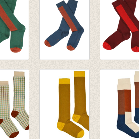
Blue
Orange
€ 9,95
€ 9,95
N
JORDAN
JORDAN
sen -
kniekousen - Dark-
kniekousen -
en
petrol
Burgundy
€ 9,95
€ 9,95