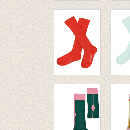
Kniekous Brown
Kniekou
sugar stripe
€ 9,95
€ 9,95
JORDAN
JORDA
kniekousen -
kniekous
Grenadine
Aqua
€ 9,95
€ 9,95