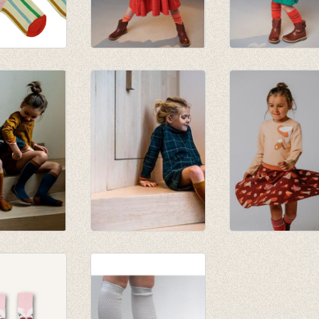
s Stripes
JORDAN striped
JORDAN striped
knee socks -
knee socks -
papaya punch
mandarin red
€ 9,95
€ 9,95
s Mustard
Kniekous Petrol
Kniekous Red
Stripes
€ 9,95
€ 9,95