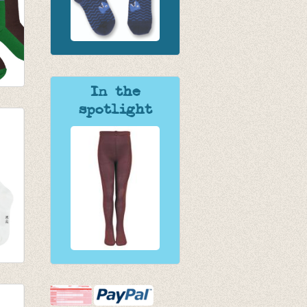
In the
spotlight