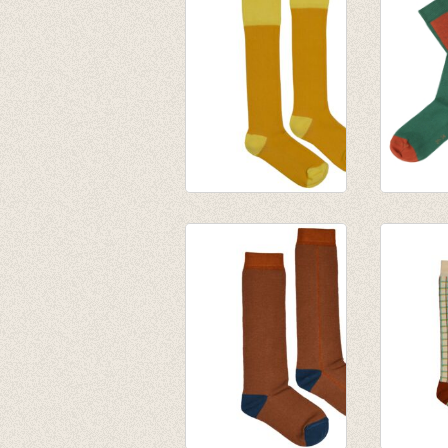
€ 9,95
€ 9,95
Kniekous Sunshine
JORDA
€ 9,95
kniekou
Evergre
€ 9,95