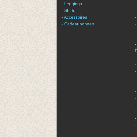
- Leggings
-
- Shirts
-
- Accessoires
-
- Cadeaubonnen
-
-
-
P
-
-
-
-
-
-
-
-
-