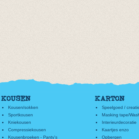
KOUSEN
KARTON
Kousen/sokken
Speelgoed / creati
Sportkousen
Masking tape/Wash
Kniekousen
Interieurdecoratie
Compressiekousen
Kaartjes enzo
Kousenbroeken - Panty's
Opbergen