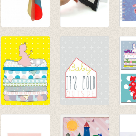
Pop out kaart
'Frame-it' sticky
Notiti
'ijspegel'
memo's black - large
Kerse
€ 4,95
€ 9,95
€ 7,50
Postkaart Prinses
Postkaart Baby it's
Sticke
op de erwt
cold
€ 1,00
€ 1,00
€ 1,00