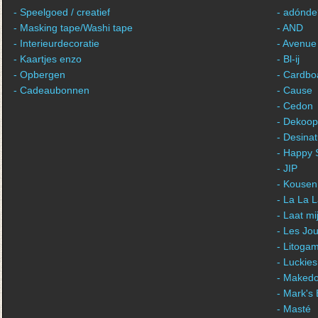
- Speelgoed / creatief
- adónde
- Masking tape/Washi tape
- AND
- Interieurdecoratie
- Avenue
- Kaartjes enzo
- Bl-ij
- Opbergen
- Cardbo
- Cadeaubonnen
- Cause
- Cedon
- Dekoop
- Desina
- Happy 
- JIP
- Kousen
- La La 
- Laat m
- Les Jou
- Litogam
- Luckies
- Maked
- Mark's
- Masté