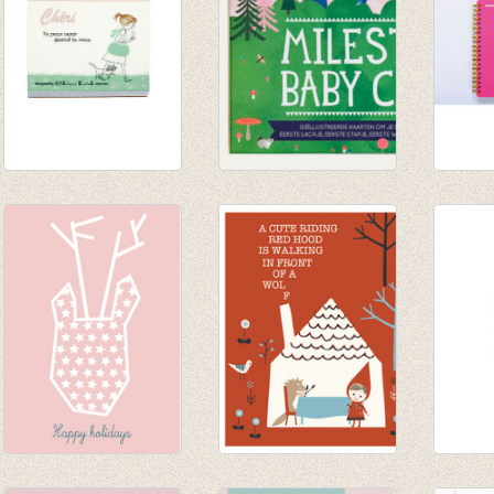
Memo blok Cheri
Milestone Baby
Notabo
Shinzi Katho
Cards Nederlands
Panda
€ 5,50
€ 16,95
€ 11,9
€ 10,17
Postkaart 'KERST'
Postkaart Red hood
Deco P