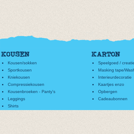
KOUSEN
KARTON
Kousen/sokken
Speelgoed / creati
Sportkousen
Masking tape/Wash
Kniekousen
Interieurdecoratie
Compressiekousen
Kaartjes enzo
Kousenbroeken - Panty's
Opbergen
Leggings
Cadeaubonnen
Shirts
Accessoires
Cadeaubonnen