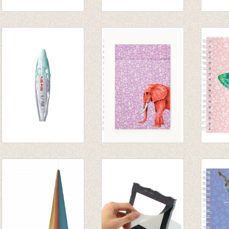
I'll Owlways love
Notaboek spiraal
'Frame
€ 4,50
Baby Panda
memo's
€ 8,95
€ 9,95
Deco Pen Egeltjes
Notaboekje Olifant
Notiti
€ 4,95
€ 3,25
Vlinde
€ 7,50