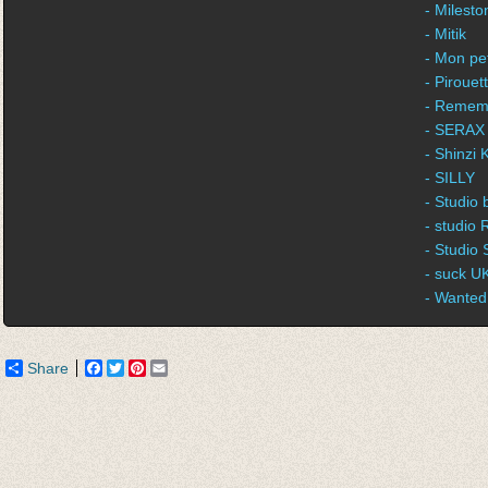
- Milest
- Mitik
- Mon pet
- Piroue
- Remem
- SERAX
- Shinzi 
- SILLY
- Studio
- studio
- Studio 
- suck U
- Wanted
Share
Facebook
Twitter
Pinterest
Email