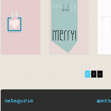
Deer
lunch
€ 4,95
€ 1,00
€ 2,00
Postkaart Handle
Postkaart KERST :
Postk
with care
Be Merry
€ 1,00
€ 1,00
€ 1,00
€ 0,70
1
2
»
categorie
mer