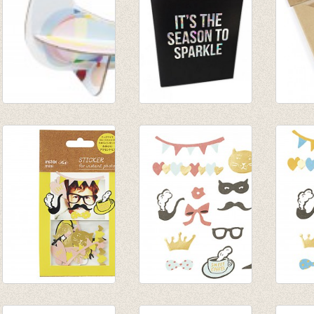
Pop-out kaart Duif
Greeting card
Envel
€ 4,95
Season to Sparkle
Feelin
€ 2,20
€ 3,75
Stickertjes Flake
Stickertjes Flake
Sticke
Yellow
Red
Blue