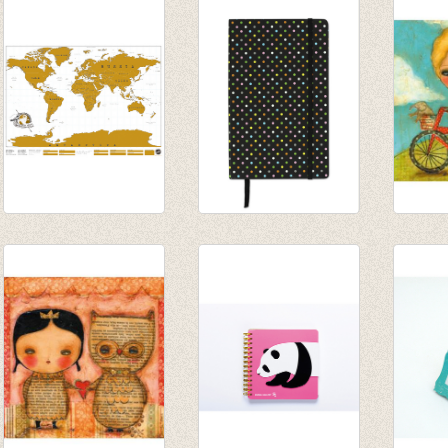
€ 4,35
€ 4,35
€ 4,35
Scratch Map
Notebook Happy
Little
€ 24,00
Socks
€ 4,50
€ 14,95
€ 7,47