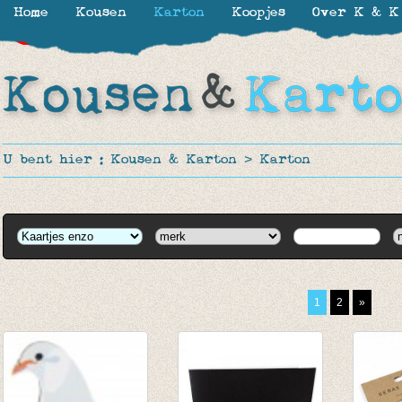
Home
Kousen
Karton
Koopjes
Over K & K
-30%
-50%
-40%
U bent hier :
Kousen & Karton
>
Karton
1
2
»