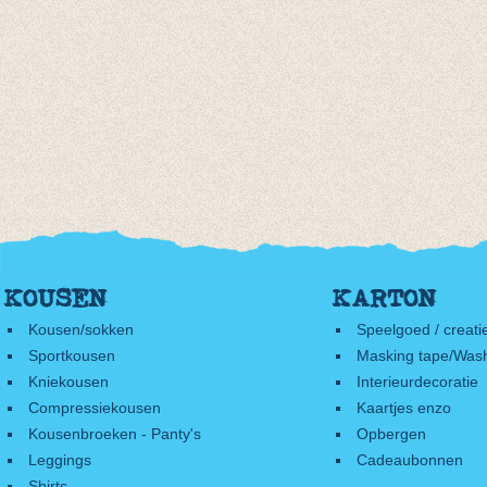
KOUSEN
KARTON
Kousen/sokken
Speelgoed / creati
Sportkousen
Masking tape/Wash
Kniekousen
Interieurdecoratie
Compressiekousen
Kaartjes enzo
Kousenbroeken - Panty's
Opbergen
Leggings
Cadeaubonnen
Shirts