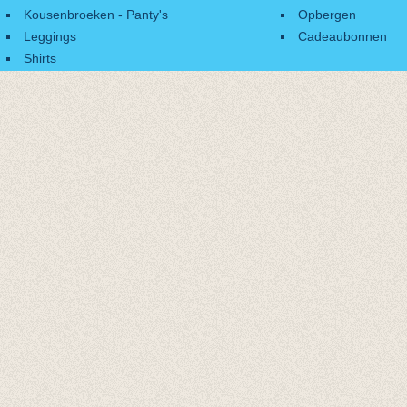
Kousenbroeken - Panty's
Opbergen
Leggings
Cadeaubonnen
Shirts
Accessoires
Cadeaubonnen