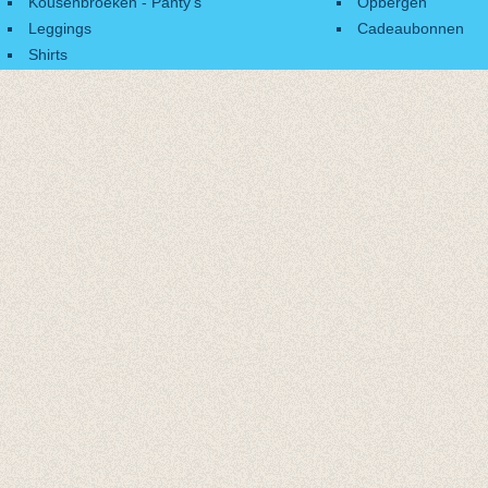
Kousenbroeken - Panty's
Opbergen
Leggings
Cadeaubonnen
Shirts
Accessoires
Cadeaubonnen