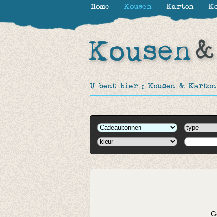
Home
Kousen
Karton
Ko
U bent hier :
Kousen & Karton
Ge