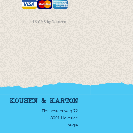
created & CMS by Deltacom
KOUSEN & KARTON
Tiensesteenweg 72
3001 Heverlee
België