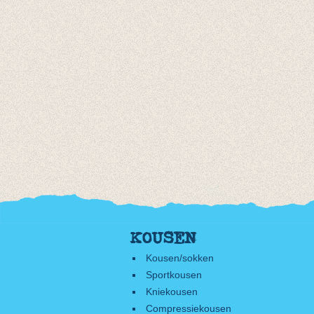
KOUSEN
Kousen/sokken
Sportkousen
Kniekousen
Compressiekousen