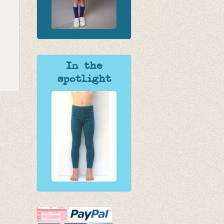
In the
spotlight