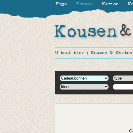
Home
Kousen
Karton
Ko
U bent hier :
Kousen & Karton
Ge