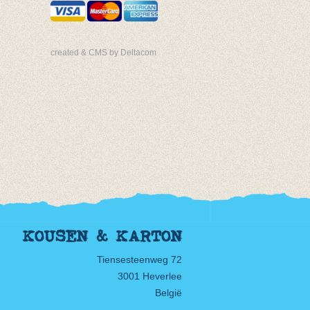
created & CMS by Deltacom
KOUSEN & KARTON
Tiensesteenweg 72
3001 Heverlee
België