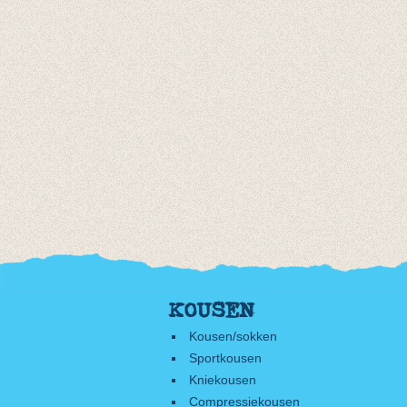
KOUSEN
Kousen/sokken
Sportkousen
Kniekousen
Compressiekousen