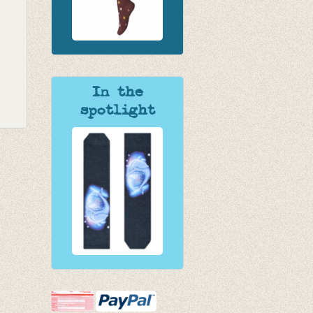
In the
spotlight