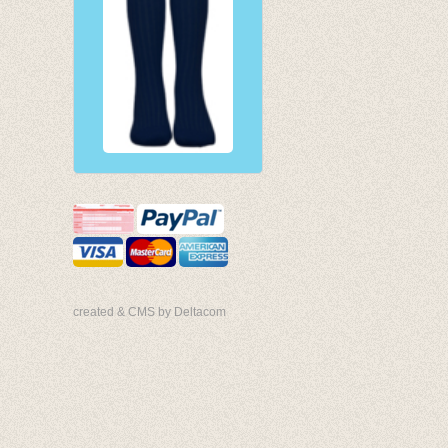
created & CMS by Deltacom