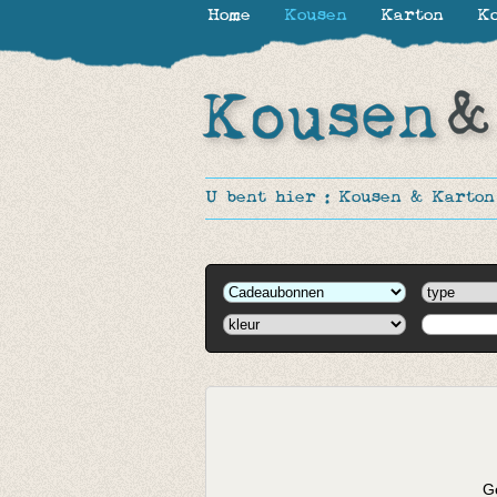
Home
Kousen
Karton
Ko
U bent hier :
Kousen & Karton
Ge