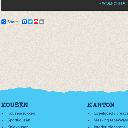
- WOLF&RITA
Share
Facebook
Twitter
Pinterest
Email
KOUSEN
KARTON
Kousen/sokken
Speelgoed / creati
Sportkousen
Masking tape/Wash
Kniekousen
Interieurdecoratie