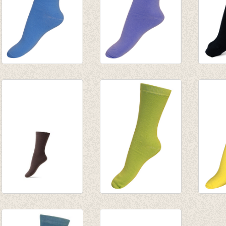
Sokken Lobelia
Sokken Blue violet
Sokke
€ 3,95
€ 3,95
wol
€ 1,97
€ 1,97
€ 8,95
kousen/sokken
basis sok/kous
kouse
bruin
Macaw green (lime)
citroe