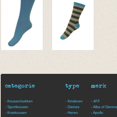
€ 3,95
€ 3,95
€ 3,95
€ 1,97
€ 1,97
sokken/kousen uni
Warme sokken met
cyaan/petrol
wol en angora
€ 3,95
€ 5,00
€ 1,97
categorie
type
merk
- Kousen/sokken
- Kinderen
- 4FF
- Sportkousen
- Dames
- Alba of Denm
- Kniekousen
- Heren
- Apollo