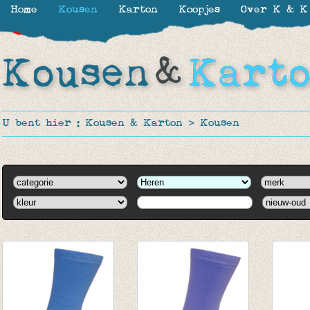
Home
Kousen
Karton
Koopjes
Over K & K
-50%
-50%
-50%
-50%
-50%
-50%
U bent hier :
Kousen & Karton
>
Kousen