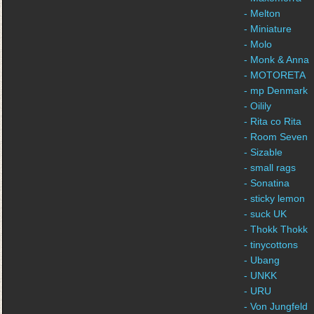
- Melton
- Miniature
- Molo
- Monk & Anna
- MOTORETA
- mp Denmark
- Oilily
- Rita co Rita
- Room Seven
- Sizable
- small rags
- Sonatina
- sticky lemon
- suck UK
- Thokk Thokk
- tinycottons
- Ubang
- UNKK
- URU
- Von Jungfeld