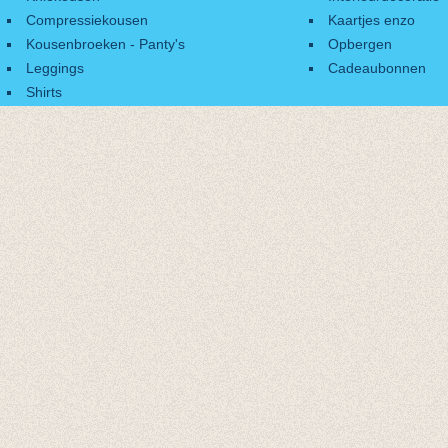
Compressiekousen
Kaartjes enzo
Kousenbroeken - Panty's
Opbergen
Leggings
Cadeaubonnen
Shirts
Accessoires
Cadeaubonnen