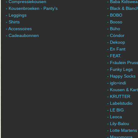
- Compressiekousen
- Baba Kidswea
- Kousenbroeken - Panty's
- Black & Blanc
- Leggings
- BOBO
- Shirts
- Booso
- Accessoires
- Búho
- Cadeaubonnen
- Cóndor
- Dekoop
- En Fant
- FEAT.
- Fräulein Pruss
- Funky Legs
- Happy Socks
- iglo+indi
- Kousen & Kar
- KRUTTER
- Labelstudio
- LE BIG
- Leoca
- Lily-Balou
- Lotte Martens
- Maxomorra