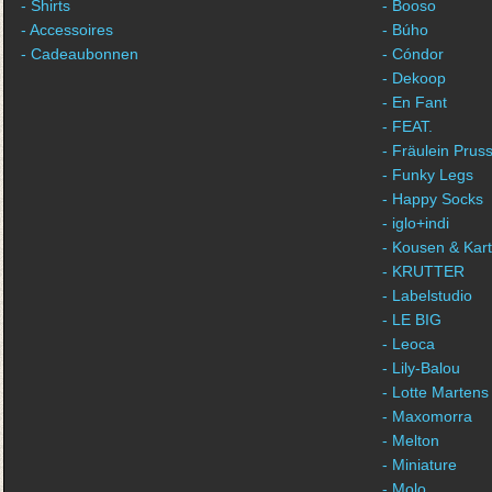
- Shirts
- Booso
- Accessoires
- Búho
- Cadeaubonnen
- Cóndor
- Dekoop
- En Fant
- FEAT.
- Fräulein Pruss
- Funky Legs
- Happy Socks
- iglo+indi
- Kousen & Kar
- KRUTTER
- Labelstudio
- LE BIG
- Leoca
- Lily-Balou
- Lotte Martens
- Maxomorra
- Melton
- Miniature
- Molo