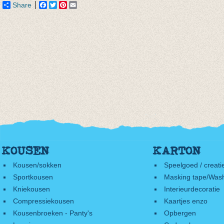
Share
Facebook
Twitter
Pinterest
Email
KOUSEN
KARTON
Kousen/sokken
Speelgoed / creati
Sportkousen
Masking tape/Wash
Kniekousen
Interieurdecoratie
Compressiekousen
Kaartjes enzo
Kousenbroeken - Panty's
Opbergen