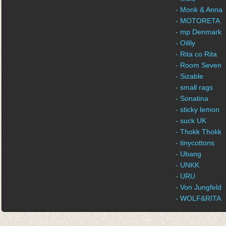
- Monk & Anna
- MOTORETA
- mp Denmark
- Oilily
- Rita co Rita
- Room Seven
- Sizable
- small rags
- Sonatina
- sticky lemon
- suck UK
- Thokk Thokk
- tinycottons
- Ubang
- UNKK
- URU
- Von Jungfeld
- WOLF&RITA