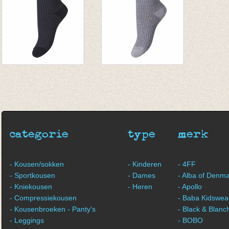
Sokken Black waffle
Sokken Grey waffle
€ 6,95
€ 6,95
categorie
type
merk
- Kousen/sokken
- Kinderen
- 4FF
- Sportkousen
- Dames
- Alba of Denm
- Kniekousen
- Heren
- Apollo
- Compressiekousen
- Baba Kidswea
- Kousenbroeken - Panty's
- Black & Blanc
- Leggings
- BOBO