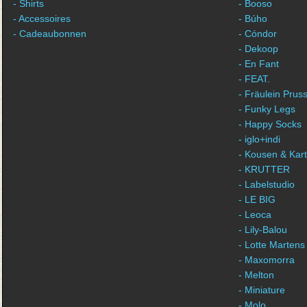
- Shirts
- Booso
- Accessoires
- Búho
- Cadeaubonnen
- Cóndor
- Dekoop
- En Fant
- FEAT.
- Fräulein Pruss
- Funky Legs
- Happy Socks
- iglo+indi
- Kousen & Kar
- KRUTTER
- Labelstudio
- LE BIG
- Leoca
- Lily-Balou
- Lotte Martens
- Maxomorra
- Melton
- Miniature
- Molo