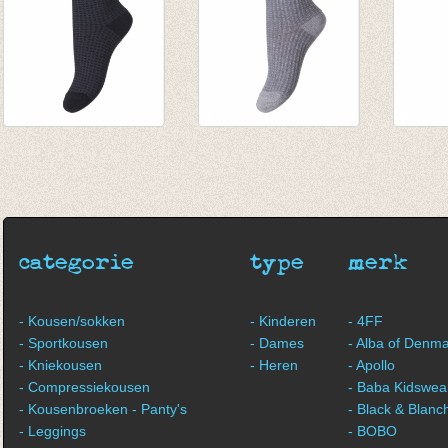
Sokken Black waffle
Sokken Grey waffle
Sokke
€ 6,95
€ 6,95
€ 6,95
categorie
type
merk
- Kousen/sokken
- Kinderen
- 4FF
- Sportkousen
- Dames
- Alba of Denm
- Kniekousen
- Heren
- Apollo
- Compressiekousen
- Baba Kidswea
- Kousenbroeken - Panty's
- Black & Blanc
- Leggings
- BOBO