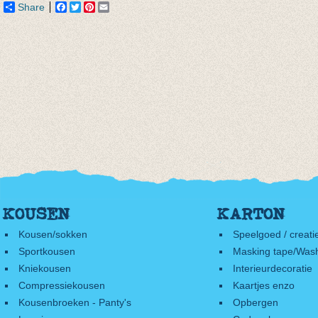
Share
Facebook
Twitter
Pinterest
Email
KOUSEN
KARTON
Kousen/sokken
Speelgoed / creati
Sportkousen
Masking tape/Wash
Kniekousen
Interieurdecoratie
Compressiekousen
Kaartjes enzo
Kousenbroeken - Panty's
Opbergen