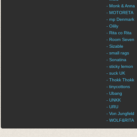
- Monk & Anna
- MOTORETA
- mp Denmark
- Oilily
- Rita co Rita
- Room Seven
- Sizable
- small rags
- Sonatina
- sticky lemon
- suck UK
- Thokk Thokk
- tinycottons
- Ubang
- UNKK
- URU
- Von Jungfeld
- WOLF&RITA