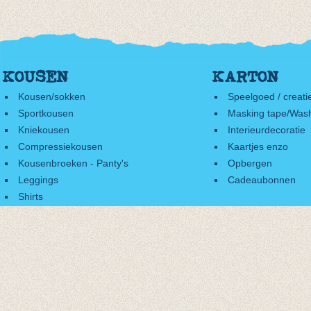
KOUSEN
KARTON
Kousen/sokken
Speelgoed / creati
Sportkousen
Masking tape/Wash
Kniekousen
Interieurdecoratie
Compressiekousen
Kaartjes enzo
Kousenbroeken - Panty's
Opbergen
Leggings
Cadeaubonnen
Shirts
Accessoires
Cadeaubonnen