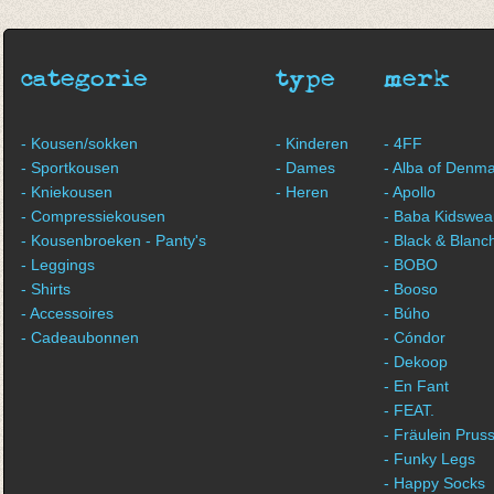
€ 11,50
€ 11,50
categorie
type
merk
- Kousen/sokken
- Kinderen
- 4FF
- Sportkousen
- Dames
- Alba of Denm
- Kniekousen
- Heren
- Apollo
- Compressiekousen
- Baba Kidswea
- Kousenbroeken - Panty's
- Black & Blanc
- Leggings
- BOBO
- Shirts
- Booso
- Accessoires
- Búho
- Cadeaubonnen
- Cóndor
- Dekoop
- En Fant
- FEAT.
- Fräulein Pruss
- Funky Legs
- Happy Socks