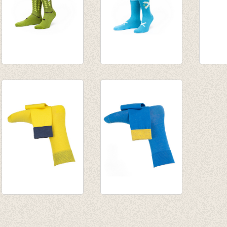
Sokken Cineast
Sokken BlauStich
Fijne
Gordie
Holmes
Svalba
€ 15,50
€ 15,50
€ 11,5
Fijne herensokken
Fijne herensokken
Spiekeroog (yellow)
Bermuda (blue)