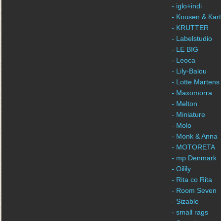
- iglo+indi
- Kousen & Kar
- KRUTTER
- Labelstudio
- LE BIG
- Leoca
- Lily-Balou
- Lotte Martens
- Maxomorra
- Melton
- Miniature
- Molo
- Monk & Anna
- MOTORETA
- mp Denmark
- Oilily
- Rita co Rita
- Room Seven
- Sizable
- small rags