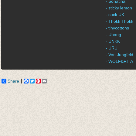
- Sonatina
- sticky lemon
- suck UK
- Thokk Thokk
- tinycottons
- Ubang
- UNKK
- URU
- Von Jungfeld
- WOLF&RITA
Share
Facebook
Twitter
Pinterest
Email