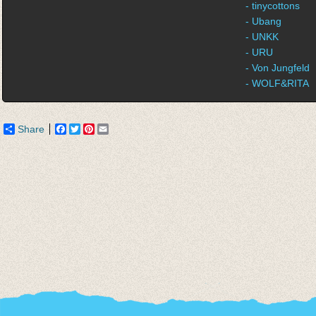
- tinycottons
- Ubang
- UNKK
- URU
- Von Jungfeld
- WOLF&RITA
Share
Facebook
Twitter
Pinterest
Email