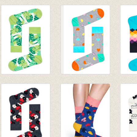
Sokken Van Dyke 7
Sokken Wave
Sokke
solo sokken
€ 8,95
marin
€ 32,50
€ 8,95
sokken Jungle
sokken Heart
Sokke
green
€ 8,95
Diamo
€ 8,95
€ 8,95