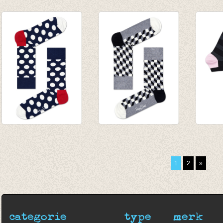
Sokken Dressed
Sokken Dressed
Sokke
Grey
Green
Blue
€ 20,00
€ 20,00
€ 20,0
€ 14,00
€ 14,00
€ 14,0
Sokken Big Dot
Sokken Filled Optic
Golfso
marine/white
black/white
enkel
€ 8,95
€ 8,95
gestre
1
2
»
€ 6,95
categorie
type
merk