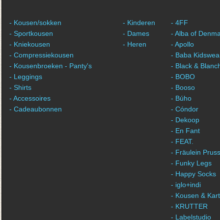
- Kousen/sokken
- Kinderen
- 4FF
- Sportkousen
- Dames
- Alba of Denm
- Kniekousen
- Heren
- Apollo
- Compressiekousen
- Baba Kidswea
- Kousenbroeken - Panty's
- Black & Blanc
- Leggings
- BOBO
- Shirts
- Booso
- Accessoires
- Búho
- Cadeaubonnen
- Cóndor
- Dekoop
- En Fant
- FEAT.
- Fräulein Pruss
- Funky Legs
- Happy Socks
- iglo+indi
- Kousen & Kar
- KRUTTER
- Labelstudio