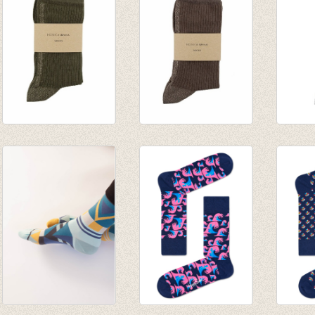
Sokken Glitter Line
Sokken Glitter Line
Sokken
Olive
Cacao
Black
€ 8,50
€ 8,50
€ 8,50