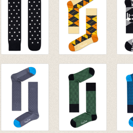
€ 4,95
€ 2,47
Sokken Special
Sokken Argyle geel-
Sokken
Special Metallic
oranje
black/
Black dot Silver
€ 8,95
€ 29,5
€ 20,00
€ 14,00