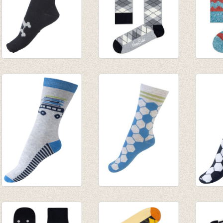
Sokken Glow in the
Sokken Argyle grey
Sokke
dark Pirate black
€ 8,95
Stripe
€ 7,95
€ 6,26
sof gr
€ 14,0
€ 9,80
Sokken Surfer
Sokken voetbal
Sokke
gemêleerd
aqua blauw
marin
grijs/blauw
€ 4,95
€ 4,95