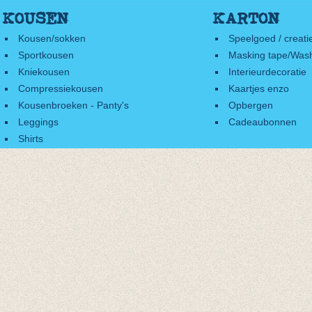
KOUSEN
KARTON
Kousen/sokken
Speelgoed / creati
Sportkousen
Masking tape/Wash
Kniekousen
Interieurdecoratie
Compressiekousen
Kaartjes enzo
Kousenbroeken - Panty's
Opbergen
Leggings
Cadeaubonnen
Shirts
Accessoires
Cadeaubonnen