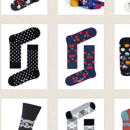
Sokken Kimono
Sokken Fall
Sokke
Antracite
Blue/oker/peach
White
€ 8,95
€ 8,95
€ 8,95
Sokken Dots
Sokken Cherry
Lage 
black/white
marine
Dot 'li
€ 8,95
€ 8,95
€ 7,00