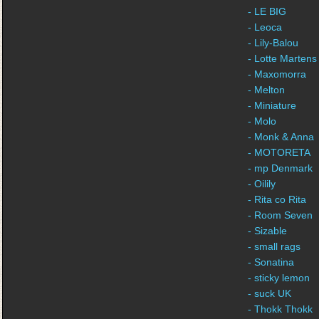
- LE BIG
- Leoca
- Lily-Balou
- Lotte Martens
- Maxomorra
- Melton
- Miniature
- Molo
- Monk & Anna
- MOTORETA
- mp Denmark
- Oilily
- Rita co Rita
- Room Seven
- Sizable
- small rags
- Sonatina
- sticky lemon
- suck UK
- Thokk Thokk