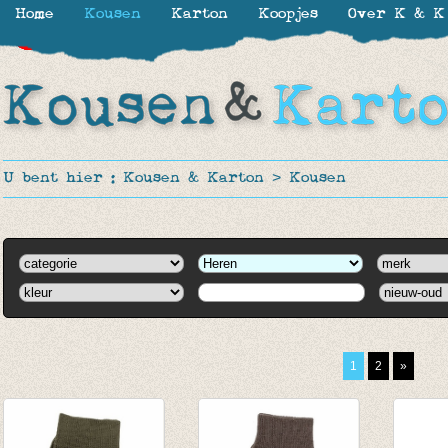
Home
Kousen
Karton
Koopjes
Over K & K
-30%
-30%
-30%
-30%
-30%
-30%
-30%
-30%
-30%
-40%
-50%
U bent hier :
Kousen & Karton
>
Kousen
1
2
»