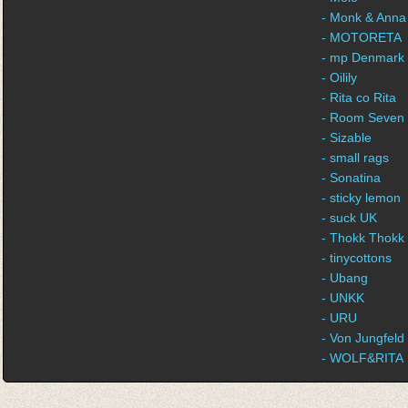
- Monk & Anna
- MOTORETA
- mp Denmark
- Oilily
- Rita co Rita
- Room Seven
- Sizable
- small rags
- Sonatina
- sticky lemon
- suck UK
- Thokk Thokk
- tinycottons
- Ubang
- UNKK
- URU
- Von Jungfeld
- WOLF&RITA