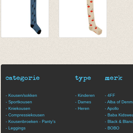
Kousenbroek Blue
Kousenbroek Pale
Lightning
Cherry
€ 15,00
€ 15,00
categorie
type
merk
- Kousen/sokken
- Kinderen
- 4FF
- Sportkousen
- Dames
- Alba of Denm
- Kniekousen
- Heren
- Apollo
- Compressiekousen
- Baba Kidswe
- Kousenbroeken - Panty's
- Black & Blan
- Leggings
- BOBO