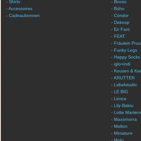
- Shirts
- Booso
- Accessoires
- Búho
- Cadeaubonnen
- Cóndor
- Dekoop
- En Fant
- FEAT.
- Fräulein Prus
- Funky Legs
- Happy Socks
- iglo+indi
- Kousen & Ka
- KRUTTER
- Labelstudio
- LE BIG
- Leoca
- Lily-Balou
- Lotte Marten
- Maxomorra
- Melton
- Miniature
- Molo