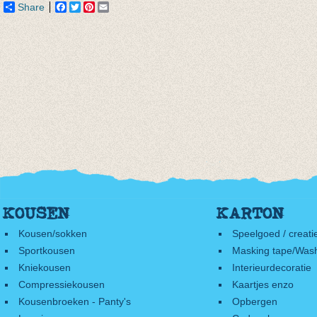
Share
Facebook
Twitter
Pinterest
Email
KOUSEN
KARTON
Kousen/sokken
Speelgoed / creati
Sportkousen
Masking tape/Wash
Kniekousen
Interieurdecoratie
Compressiekousen
Kaartjes enzo
Kousenbroeken - Panty's
Opbergen