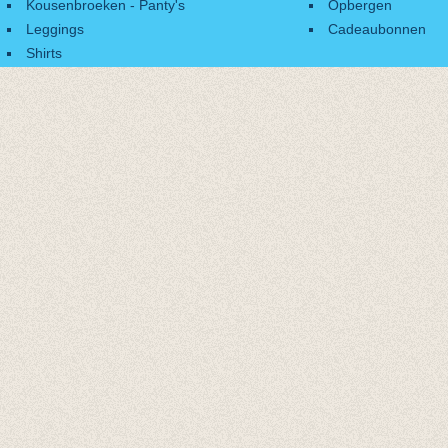
Kousenbroeken - Panty's
Opbergen
Leggings
Cadeaubonnen
Shirts
Accessoires
Cadeaubonnen