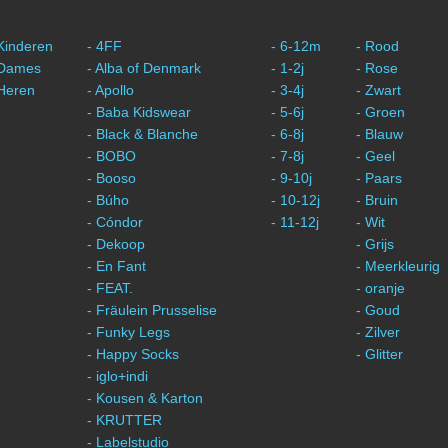
 Kinderen
- 4FF
- 6-12m
- Rood
 Dames
- Alba of Denmark
- 1-2j
- Rose
 Heren
- Apollo
- 3-4j
- Zwart
- Baba Kidswear
- 5-6j
- Groen
- Black & Blanche
- 6-8j
- Blauw
- BOBO
- 7-8j
- Geel
- Booso
- 9-10j
- Paars
- Búho
- 10-12j
- Bruin
- Cóndor
- 11-12j
- Wit
- Dekoop
- Grijs
- En Fant
- Meerkleurig
- FEAT.
- oranje
- Fräulein Prusselise
- Goud
- Funky Legs
- Zilver
- Happy Socks
- Glitter
- iglo+indi
- Kousen & Karton
- KRUTTER
- Labelstudio