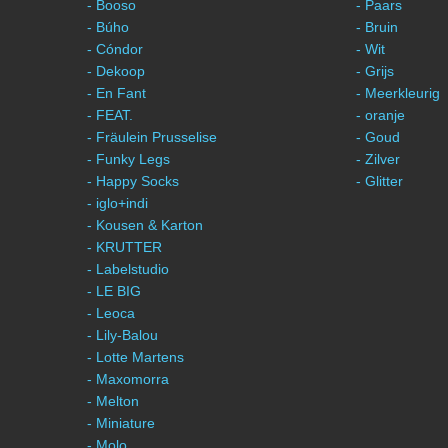
- Booso
- Paars
- Búho
- Bruin
- Cóndor
- Wit
- Dekoop
- Grijs
- En Fant
- Meerkleurig
- FEAT.
- oranje
- Fräulein Prusselise
- Goud
- Funky Legs
- Zilver
- Happy Socks
- Glitter
- iglo+indi
- Kousen & Karton
- KRUTTER
- Labelstudio
- LE BIG
- Leoca
- Lily-Balou
- Lotte Martens
- Maxomorra
- Melton
- Miniature
- Molo