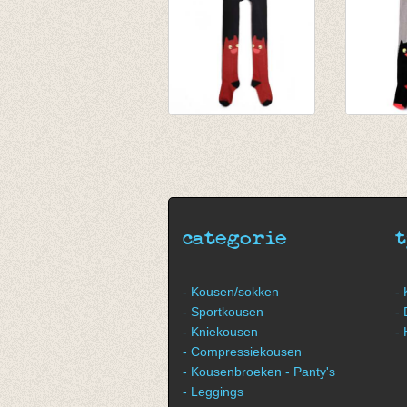
Kousenbroek CAT
Kousen
BRICK
BLACK
€ 25,00
€ 25,00
€ 12,50
€ 12,50
categorie
- Kousen/sokken
-
- Sportkousen
-
- Kniekousen
-
- Compressiekousen
- Kousenbroeken - Panty's
- Leggings