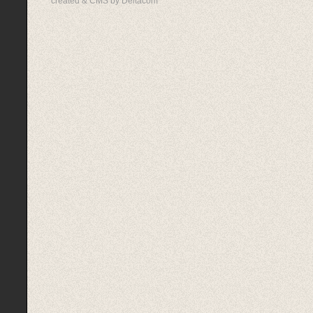
created & CMS by Deltacom