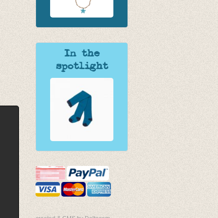
In the
spotlight