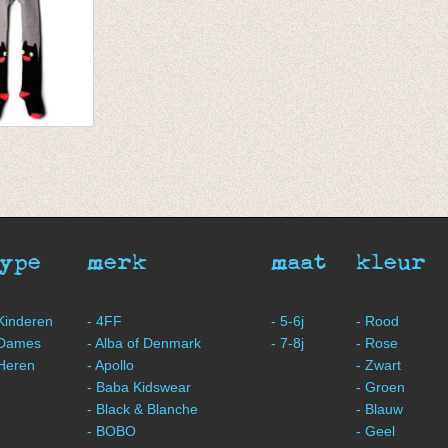
broek CAT
type
merk
maat
kleur
 Kinderen
- 4FF
- 5-6j
- Rood
 Dames
- Alba of Denmark
- 7-8j
- Rose
 Heren
- Apollo
- Zwart
- Baba Kidswear
- Groen
- Black & Blanche
- Blauw
- BOBO
- Geel