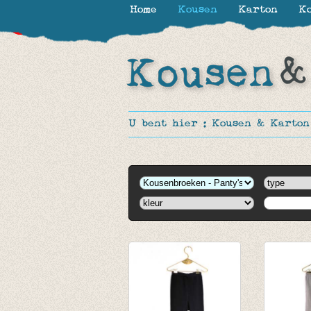
Home
Kousen
Karton
Ko
-50%
-50%
U bent hier :
Kousen & Karton