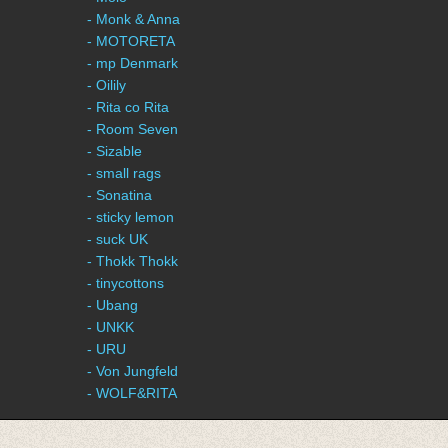
- Monk & Anna
- MOTORETA
- mp Denmark
- Oilily
- Rita co Rita
- Room Seven
- Sizable
- small rags
- Sonatina
- sticky lemon
- suck UK
- Thokk Thokk
- tinycottons
- Ubang
- UNKK
- URU
- Von Jungfeld
- WOLF&RITA