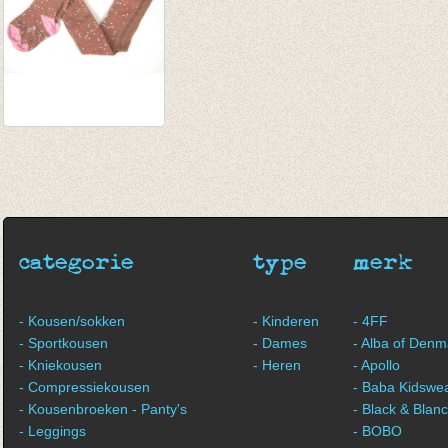
Kousenbroek Marly
Sand
€ 19,90
€ 11,94
categorie
type
merk
- Kousen/sokken
- Kinderen
- 4FF
- Sportkousen
- Dames
- Alba of Denm
- Kniekousen
- Heren
- Apollo
- Compressiekousen
- Baba Kidswe
- Kousenbroeken - Panty's
- Black & Blan
- Leggings
- BOBO