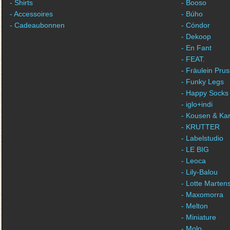
- Shirts
- Booso
- Accessoires
- Búho
- Cadeaubonnen
- Cóndor
- Dekoop
- En Fant
- FEAT.
- Fräulein Prus
- Funky Legs
- Happy Socks
- iglo+indi
- Kousen & Ka
- KRUTTER
- Labelstudio
- LE BIG
- Leoca
- Lily-Balou
- Lotte Marten
- Maxomorra
- Melton
- Miniature
- Molo