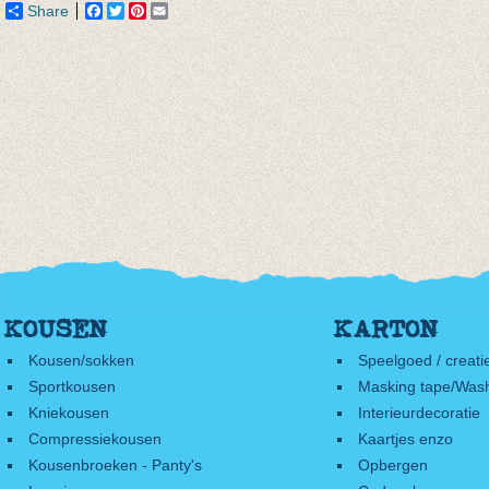
Share
Facebook
Twitter
Pinterest
Email
KOUSEN
KARTON
Kousen/sokken
Speelgoed / creati
Sportkousen
Masking tape/Wash
Kniekousen
Interieurdecoratie
Compressiekousen
Kaartjes enzo
Kousenbroeken - Panty's
Opbergen