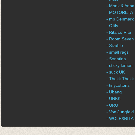
- Monk & Anna
- MOTORETA
- mp Denmark
- Oilily
- Rita co Rita
- Room Seven
- Sizable
- small rags
- Sonatina
- sticky lemon
- suck UK
- Thokk Thokk
- tinycottons
- Ubang
- UNKK
- URU
- Von Jungfeld
- WOLF&RITA