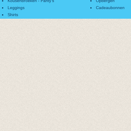
Kousenbroeken - Panty's
Opbergen
Leggings
Cadeaubonnen
Shirts
Accessoires
Cadeaubonnen