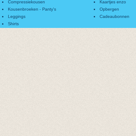
Compressiekousen
Kaartjes enzo
Kousenbroeken - Panty's
Opbergen
Leggings
Cadeaubonnen
Shirts
Accessoires
Cadeaubonnen