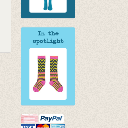
In the
spotlight