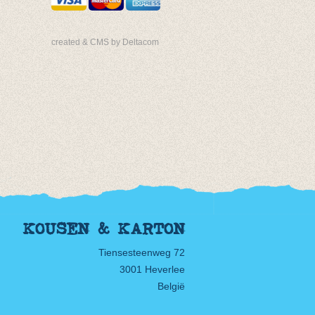
created & CMS by Deltacom
KOUSEN & KARTON
Tiensesteenweg 72
3001 Heverlee
België