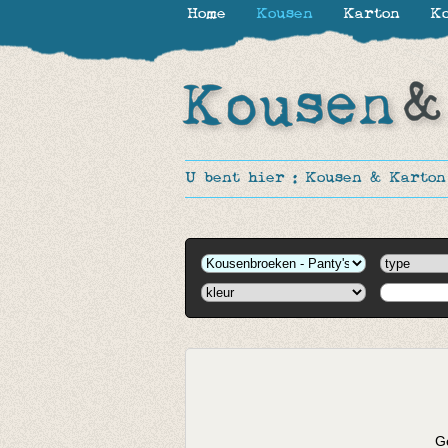
Home
Kousen
Karton
Ko
U bent hier :
Kousen & Karton
Ge