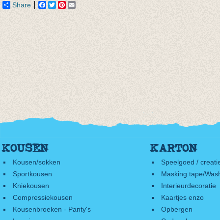
Share
Facebook
Twitter
Pinterest
Email
KOUSEN
KARTON
Kousen/sokken
Speelgoed / creati
Sportkousen
Masking tape/Wash
Kniekousen
Interieurdecoratie
Compressiekousen
Kaartjes enzo
Kousenbroeken - Panty's
Opbergen