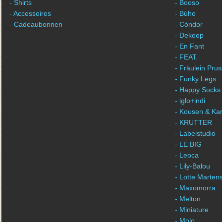
- Shirts
- Booso
- Accessoires
- Búho
- Cadeaubonnen
- Cóndor
- Dekoop
- En Fant
- FEAT.
- Fräulein Prus
- Funky Legs
- Happy Socks
- iglo+indi
- Kousen & Ka
- KRUTTER
- Labelstudio
- LE BIG
- Leoca
- Lily-Balou
- Lotte Marten
- Maxomorra
- Melton
- Miniature
- Molo