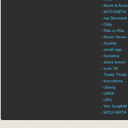
- Monk & Anna
- MOTORETA
- mp Denmark
- Oilily
- Rita co Rita
- Room Seven
- Sizable
- small rags
- Sonatina
- sticky lemon
- suck UK
- Thokk Thokk
- tinycottons
- Ubang
- UNKK
- URU
- Von Jungfeld
- WOLF&RITA