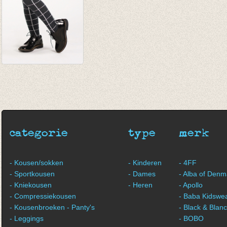
Kousenbroek
Squared
€ 25,00
categorie
type
merk
- Kousen/sokken
- Kinderen
- 4FF
- Sportkousen
- Dames
- Alba of Denm
- Kniekousen
- Heren
- Apollo
- Compressiekousen
- Baba Kidswe
- Kousenbroeken - Panty's
- Black & Blan
- Leggings
- BOBO