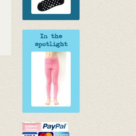
In the
spotlight