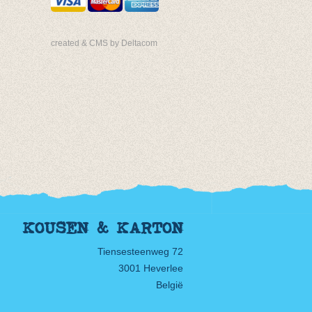
created & CMS by Deltacom
KOUSEN & KARTON
Tiensesteenweg 72
3001 Heverlee
België