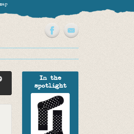
map
In the
spotlight