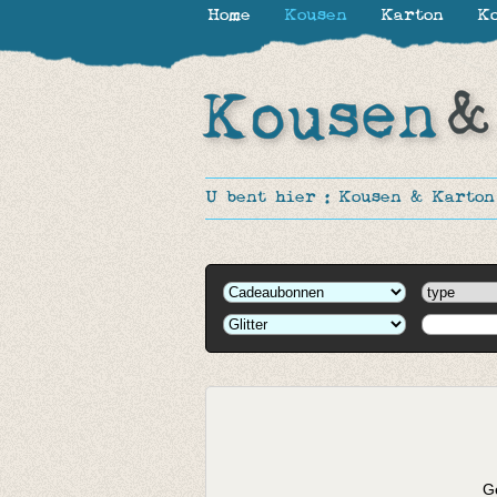
Home
Kousen
Karton
Ko
U bent hier :
Kousen & Karton
Ge