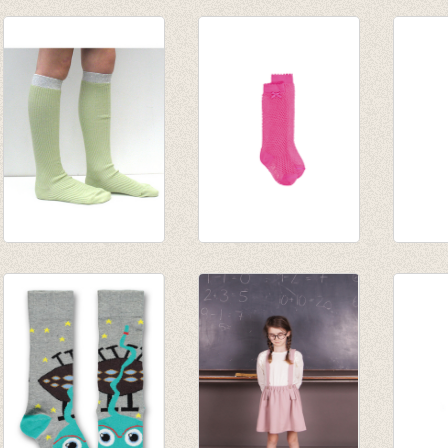
Kniekousen met
Kniekousen Black
Kniek
'bont' ponponnetje
stripe
Gold
Aluminium
€ 16,00
€ 19,5
€ 14,50
€ 8,00
€ 13,6
Kniekousen
Kniekousen Elfie
Kniek
Seed/mint
pink open gewerkt
fijne 
€ 20,50
€ 12,95
€ 7,90
€ 14,35
€ 6,47