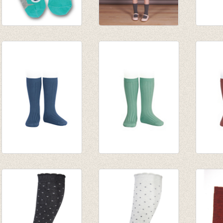
Kniekousen Space
Kniekousen met
Kniek
talkie walkie grey
brede rib Grey
Harleq
€ 9,25
€ 9,50
€ 9,50
€ 7,60
Kniekousen met
Kniekousen met
Kniek
fijne rib Cobalto
fijne rib Jade
fijne 
van € 6,50
van € 6,50
van € 
tot € 7,90
tot € 7,90
tot € 