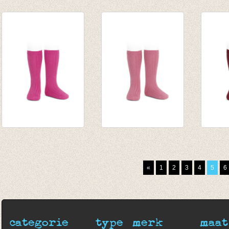
Kniekousen fijne rib
Kniekousen fijne rib
Knieko
Touw
Steen
Steen
van € 6,50
van € 6,50
van € 
tot € 7,90
tot € 7,90
tot € 
Kniekousen fijne rib
Kniekousen fijne rib
Knieko
donker fuchsia
Tamariskroze
Borde
van € 6,50
van € 6,50
van € 
«
1
2
3
4
5
6
tot € 7,90
tot € 7,90
tot € 
categorie
type
merk
maat