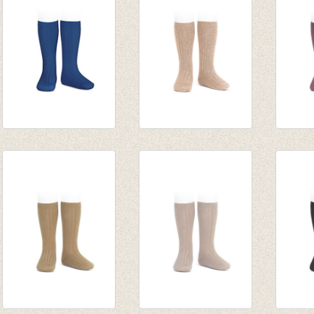
tot € 7,90
€ 6,45
Kniekousen fijne rib
Kniekousen fijne rib
Knieko
Indigo
Nougat
Ameth
van € 6,50
van € 6,50
van € 
tot € 7,90
tot € 7,90
tot € 