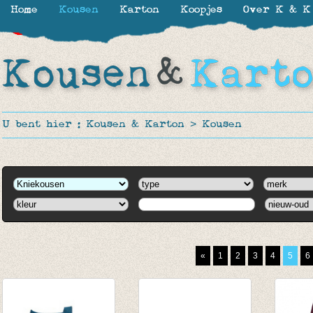
Home
Kousen
Karton
Koopjes
Over K & K
-30%
-30%
-30%
-50%
-50%
-20%
-40%
U bent hier :
Kousen & Karton
>
Kousen
«
1
2
3
4
5
6