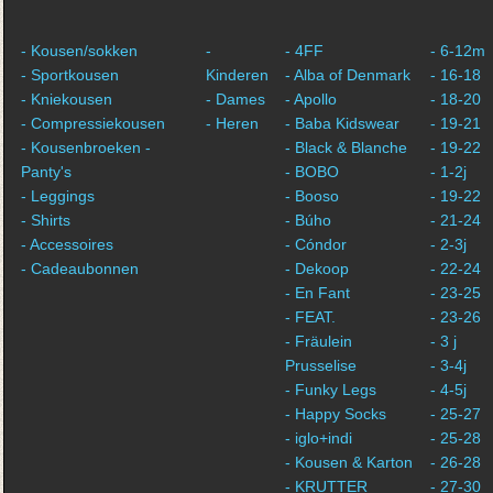
- Kousen/sokken
-
- 4FF
- 6-12m
- Sportkousen
Kinderen
- Alba of Denmark
- 16-18
- Kniekousen
- Dames
- Apollo
- 18-20
- Compressiekousen
- Heren
- Baba Kidswear
- 19-21
- Kousenbroeken -
- Black & Blanche
- 19-22
Panty's
- BOBO
- 1-2j
- Leggings
- Booso
- 19-22
- Shirts
- Búho
- 21-24
- Accessoires
- Cóndor
- 2-3j
- Cadeaubonnen
- Dekoop
- 22-24
- En Fant
- 23-25
- FEAT.
- 23-26
- Fräulein
- 3 j
Prusselise
- 3-4j
- Funky Legs
- 4-5j
- Happy Socks
- 25-27
- iglo+indi
- 25-28
- Kousen & Karton
- 26-28
- KRUTTER
- 27-30