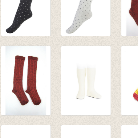
Kniekousen Small
Kniekousen Small
Lange
dots Dark grey
dots pearl Grey
Cayen
€ 9,95
€ 9,95
€ 29,0
Kniekousen wol
Kniekousen met
Kniek
Cayenne
fijne rib Cava
Boome
€ 31,50
van € 6,50
€ 10,7