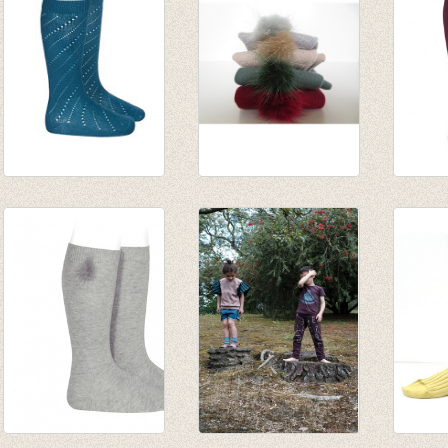
Kniekousen
Kniekousen met
Kniek
diagonaal open
'bont' ponponnetje
'bont'
gewerkt Ocean
Lichen green
Borde
€ 7,90
van € 12,50
van € 
tot € 14,50
tot € 