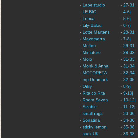
- Labelstudio
- 27-31
- LE BIG
- 4-6j
- Leoca
- 5-6j
- Lily-Balou
- 6-7j
- Lotte Martens
- 28-31
- Maxomorra
- 7-8j
- Melton
- 29-31
- Miniature
- 29-32
- Molo
- 31-33
- Monk & Anna
- 31-34
- MOTORETA
- 32-34
- mp Denmark
- 32-35
- Oilily
- 8-9j
- Rita co Rita
- 9-10j
- Room Seven
- 10-12j
- Sizable
- 11-12j
- small rags
- 33-36
- Sonatina
- 34-36
- sticky lemon
- 35-38
- suck UK
- 36-38