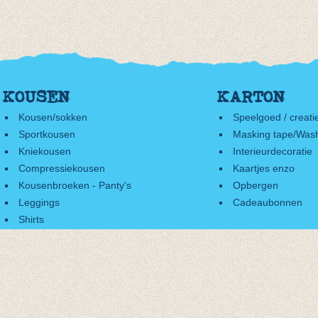
KOUSEN
KARTON
Kousen/sokken
Speelgoed / creati
Sportkousen
Masking tape/Wash
Kniekousen
Interieurdecoratie
Compressiekousen
Kaartjes enzo
Kousenbroeken - Panty's
Opbergen
Leggings
Cadeaubonnen
Shirts
Accessoires
Cadeaubonnen