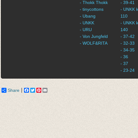
- Thokk Thokk
- 39-41
- tinycottons
- UNKK k
- Ubang
110
- UNKK
- UNKK k
- URU
140
- Von Jungfeld
- 37-42
- WOLF&RITA
- 32-33
- 34-35
- 36
- 37
- 23-24
Share
Facebook
Twitter
Pinterest
Email