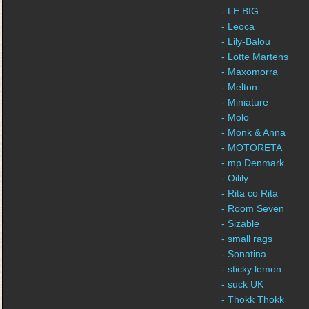
- LE BIG
- Leoca
- Lily-Balou
- Lotte Martens
- Maxomorra
- Melton
- Miniature
- Molo
- Monk & Anna
- MOTORETA
- mp Denmark
- Oilily
- Rita co Rita
- Room Seven
- Sizable
- small rags
- Sonatina
- sticky lemon
- suck UK
- Thokk Thokk