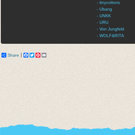
- tinycottons
- Ubang
- UNKK
- URU
- Von Jungfeld
- WOLF&RITA
Share
Facebook
Twitter
Pinterest
Email