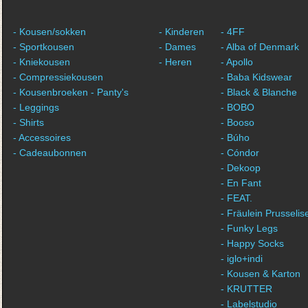
- Kousen/sokken
- Kinderen
- 4FF
- Sportkousen
- Dames
- Alba of Denmark
- Kniekousen
- Heren
- Apollo
- Compressiekousen
- Baba Kidswear
- Kousenbroeken - Panty's
- Black & Blanche
- Leggings
- BOBO
- Shirts
- Booso
- Accessoires
- Búho
- Cadeaubonnen
- Cóndor
- Dekoop
- En Fant
- FEAT.
- Fräulein Prusselis
- Funky Legs
- Happy Socks
- iglo+indi
- Kousen & Karton
- KRUTTER
- Labelstudio