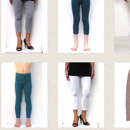
tot € 10,95
3-4e legging grijs
3/4e legging donker
kuitbr
€ 19,95
petrol
oceaa
€ 6,95
van € 4,75
€ 16,0
tot € 9,50
€ 8,00