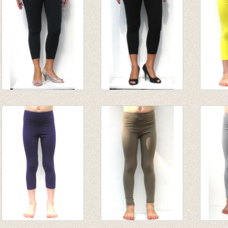
3-4e legging marine
3-4e legging zwart
3/4e l
€ 19,95
€ 19,95
van € 
€ 6,95
€ 6,95
tot € 