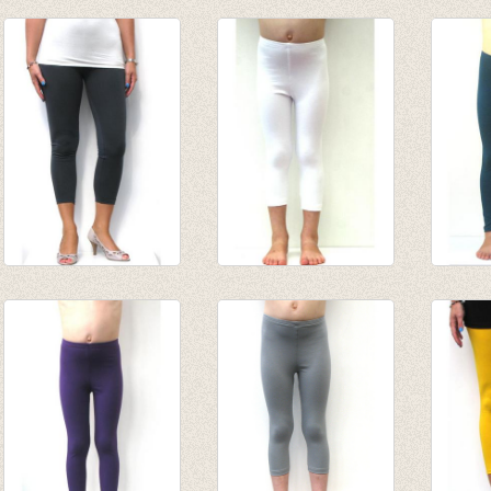
3/4e legging paars
lange legging
lange 
van € 4,75
Lichtbruin
grijs
tot € 9,50
van € 8,45
van € 
tot € 10,95
tot € 
3-4e legging
3/4e legging - wit
Lange
antraciet
van € 4,75
donker
€ 19,95
tot € 9,50
van € 
€ 6,95
tot € 