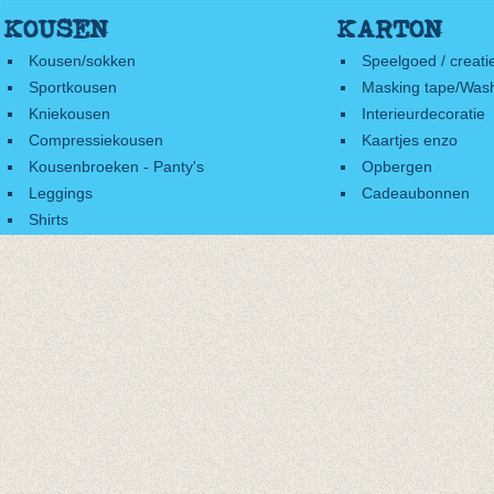
KOUSEN
KARTON
Kousen/sokken
Speelgoed / creati
Sportkousen
Masking tape/Wash
Kniekousen
Interieurdecoratie
Compressiekousen
Kaartjes enzo
Kousenbroeken - Panty's
Opbergen
Leggings
Cadeaubonnen
Shirts
Accessoires
Cadeaubonnen