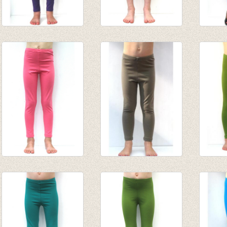
Lange legging
3/4e legging licht
3-4e 
paars
grijs
geel
van € 8,45
van € 7,35
€ 19,9
tot € 10,95
tot € 9,50
€ 6,95
lange legging koraal
lange legging Taupe
Lange
van € 8,45
van € 8,45
olijfg
tot € 10,95
tot € 10,95
van € 
tot € 