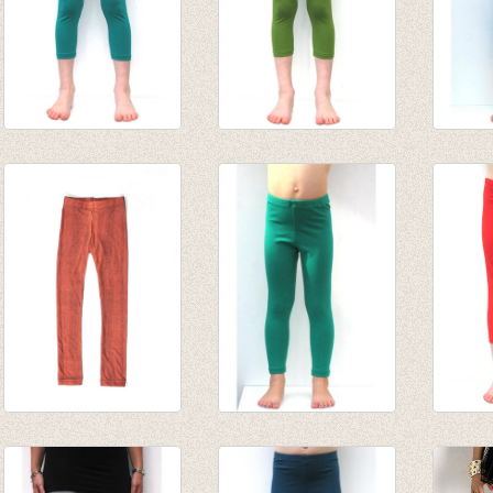
3/4e legging -
3/4e legging
3/4e l
Biljartlakengroen
olijfgroen
van € 
van € 4,75
van € 4,75
tot € 
tot € 9,50
tot € 9,50
legging Neon Peach
lange legging
3/4e l
€ 23,00
Biljartlakengroen
van € 
€ 14,00
van € 8,45
tot € 