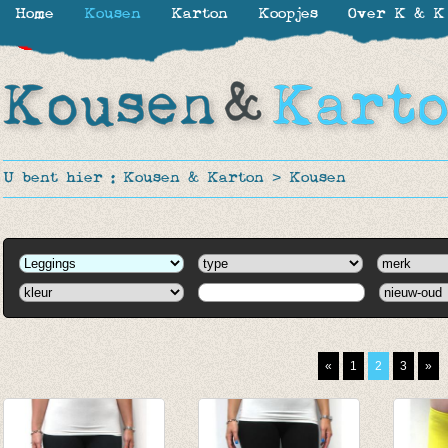
Home
Kousen
Karton
Koopjes
Over K & K
-39%
-39%
-50%
-50%
-65%
-65%
-65%
-65%
-65%
-65%
-65%
-44%
U bent hier :
Kousen & Karton
>
Kousen
«
1
2
3
»