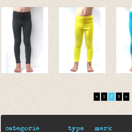
Lange legging
3-4e legging wit
broek/
petrol
€ 19,95
steeng
van € 8,45
€ 6,95
vogelt
tot € 10,95
€ 32,0
€ 18,0
lange legging
lange legging Geel
3/4e l
Antraciet
van € 8,45
turquo
van € 8,45
tot € 10,95
van € 
«
1
2
3
»
tot € 10,95
tot € 
categorie
type
merk