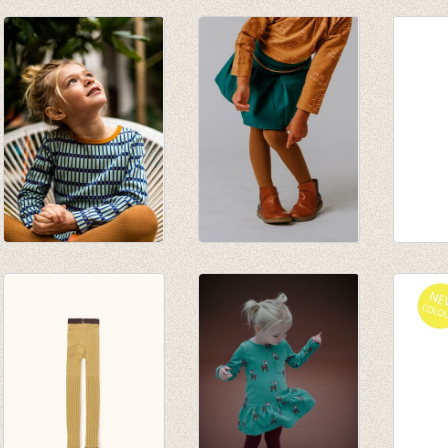
Kousenbroek Sudan
Kousenbroek Rum
Kouse
brown
Raisin
Eva ru
€ 14,95
€ 14,95
€ 13,9
Kousenbroek met
Kousenbroek met
Kouse
opliggend harlekijn
opliggend harlekijn
Eva K
motief Mustard
motief Autumnal
€ 12,9
€ 12,95
€ 12,95
€ 9,09