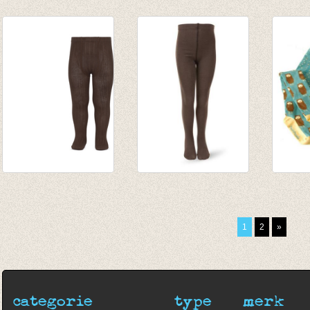
Panty Metallic Tiger
Panty/kousenbroek
Kouse
Brown
oker
fijne r
€ 15,95
€ 5,95
van € 
€ 4,16
tot € 
Kousenbroek met
kousenbroek
Kouse
fijne rib bruin
donker bruin
€ 12,0
van € 11,50
€ 9,95
1
2
»
tot € 16,50
categorie
type
merk