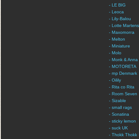
- LE BIG
- Leoca
- Lily-Balou
- Lotte Martens
- Maxomorra
- Melton
- Miniature
- Molo
- Monk & Anna
- MOTORETA
- mp Denmark
- Oilily
- Rita co Rita
- Room Seven
- Sizable
- small rags
- Sonatina
- sticky lemon
- suck UK
- Thokk Thokk