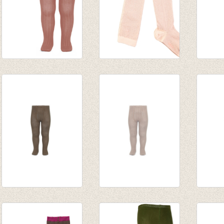
Kousenbroek met
Kousenbroek Glitter
Kouse
fijne rib Terracota
Nude Copper
fijne r
van € 11,50
€ 17,95
€ 16,5
tot € 16,50
Kousenbroek fijne
Kousenbroek met
Kouse
rib Taupe
fijne rib Steen
rib No
van € 11,50
van € 12,50
van € 