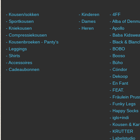
- Kousen/sokken
- Kinderen
- 4FF
- Sportkousen
- Dames
- Alba of Denm
- Kniekousen
- Heren
- Apollo
- Compressiekousen
- Baba Kidswe
- Kousenbroeken - Panty's
- Black & Blan
- Leggings
- BOBO
- Shirts
- Booso
- Accessoires
- Búho
- Cadeaubonnen
- Cóndor
- Dekoop
- En Fant
- FEAT.
- Fräulein Prus
- Funky Legs
- Happy Socks
- iglo+indi
- Kousen & Kar
- KRUTTER
- Labelstudio