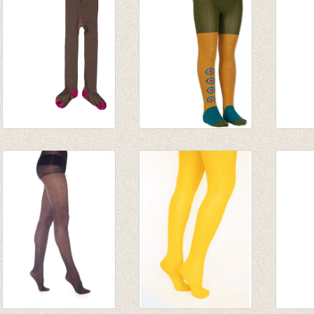
tot € 16,50
tot € 16,50
tot € 
Kousenbroek Malice
Kousenbroek Take
Kouse
Brown
Four
Choco
€ 17,90
€ 19,95
van € 
€ 10,74
€ 9,97
tot € 