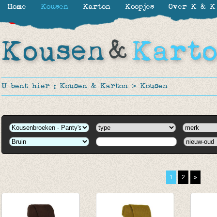
Home
Kousen
Karton
Koopjes
Over K & K
-30%
-30%
-30%
-30%
-30%
-30%
-40%
-20%
-40%
-40%
-50%
U bent hier :
Kousen & Karton
>
Kousen
1
2
»