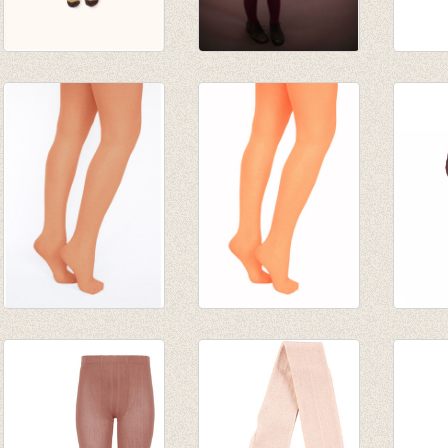
stripes tights
Kousenbroek rib
Kouse
mustard/sand
Eva Brick
rib Ca
€ 24,00
€ 12,95
€ 16,5
€ 9,09
Panty Rust
Panty Brique
Kouse
€ 5,95
€ 5,95
Amste
€ 4,16
€ 4,16
brick
€ 20,9
€ 12,5