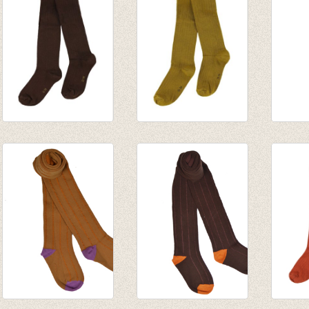
Kousenbroek rib
Kousenbroek rib
Kouse
Eva Dark Earth
Eva Bronze Mist
brown 
€ 14,95
€ 14,95
€ 14,9