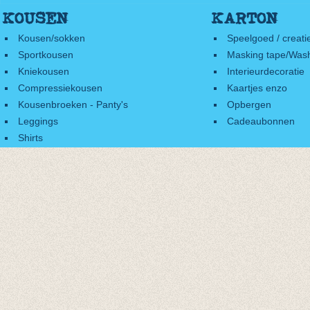
KOUSEN
KARTON
Kousen/sokken
Speelgoed / creati
Sportkousen
Masking tape/Wash
Kniekousen
Interieurdecoratie
Compressiekousen
Kaartjes enzo
Kousenbroeken - Panty's
Opbergen
Leggings
Cadeaubonnen
Shirts
Accessoires
Cadeaubonnen