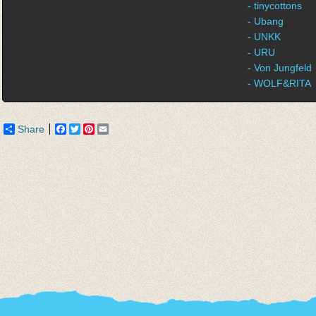
- tinycottons
- Ubang
- UNKK
- URU
- Von Jungfeld
- WOLF&RITA
Share
Facebook
Twitter
Pinterest
Email