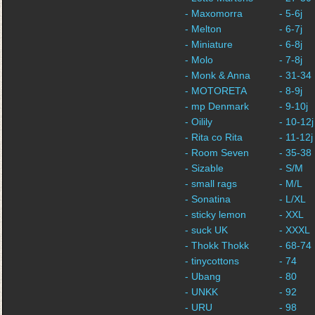
- Maxomorra
- 5-6j
- Melton
- 6-7j
- Miniature
- 6-8j
- Molo
- 7-8j
- Monk & Anna
- 31-34
- MOTORETA
- 8-9j
- mp Denmark
- 9-10j
- Oilily
- 10-12j
- Rita co Rita
- 11-12j
- Room Seven
- 35-38
- Sizable
- S/M
- small rags
- M/L
- Sonatina
- L/XL
- sticky lemon
- XXL
- suck UK
- XXXL
- Thokk Thokk
- 68-74
- tinycottons
- 74
- Ubang
- 80
- UNKK
- 92
- URU
- 98