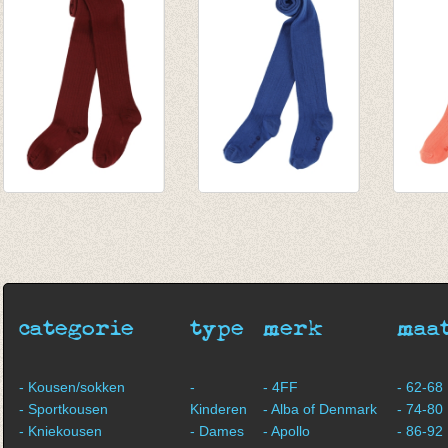
€ 13,95
€ 13,95
€ 13,9
Kousenbroek rib
Kousenbroek rib
Kouse
Eva burgundy
Eva turkish sea
Eva p
€ 13,95
€ 12,95
€ 12,9
categorie
type
merk
maa
- Kousen/sokken
-
- 4FF
- 62-68
- Sportkousen
Kinderen
- Alba of Denmark
- 74-80
- Kniekousen
- Dames
- Apollo
- 86-92