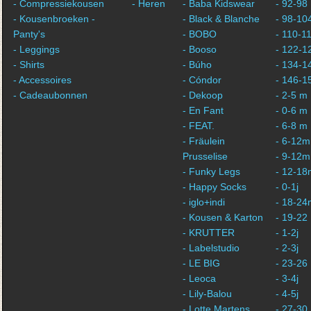
- Compressiekousen
- Heren
- Baba Kidswear
- 92-98
- Kousenbroeken -
- Black & Blanche
- 98-10
Panty's
- BOBO
- 110-1
- Leggings
- Booso
- 122-1
- Shirts
- Búho
- 134-1
- Accessoires
- Cóndor
- 146-1
- Cadeaubonnen
- Dekoop
- 2-5 m
- En Fant
- 0-6 m
- FEAT.
- 6-8 m
- Fräulein
- 6-12m
Prusselise
- 9-12m
- Funky Legs
- 12-18
- Happy Socks
- 0-1j
- iglo+indi
- 18-24
- Kousen & Karton
- 19-22
- KRUTTER
- 1-2j
- Labelstudio
- 2-3j
- LE BIG
- 23-26
- Leoca
- 3-4j
- Lily-Balou
- 4-5j
- Lotte Martens
- 27-30