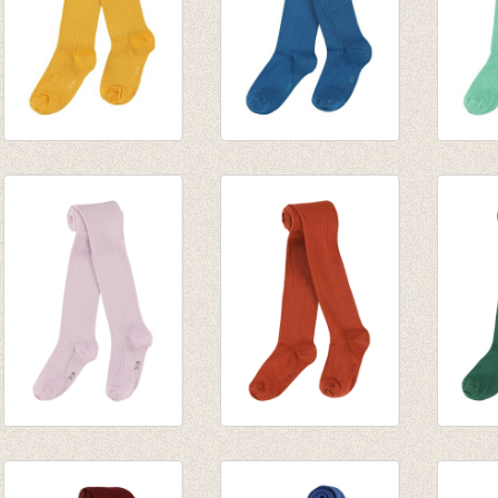
Kousenbroek rib
Kousenbroek rib
Kouse
Eva Radiant Yellow
Eva Mykonos Blue
Eva C
€ 14,95
€ 14,95
Menth
€ 14,9
Kousenbroek rib
Kousenbroek rib
Kouse
Eva winsome-orchid
Eva rust
Eva e