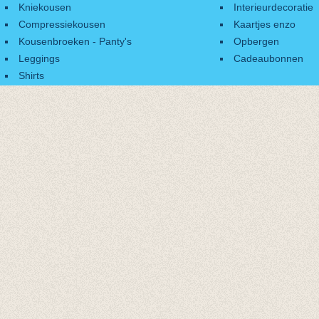
Kniekousen
Interieurdecoratie
Compressiekousen
Kaartjes enzo
Kousenbroeken - Panty's
Opbergen
Leggings
Cadeaubonnen
Shirts
Accessoires
Cadeaubonnen