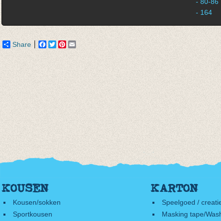
- 80-86
- 164
Share
Facebook
Twitter
Pinterest
Email
KOUSEN
KARTON
Kousen/sokken
Speelgoed / creati
Sportkousen
Masking tape/Wash