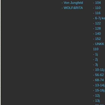
- Von Jungfeld
- 104
- WOLF&RITA
- 110
- 116
- 6-7j 
- 122
- 128
- 140
- 152
- UNKK 
110
- 1j
- 2j
- 3j
- 10-11j
- 56-62
- 68-74
- 13-14j
- 15-16j
- 12j
- 13j