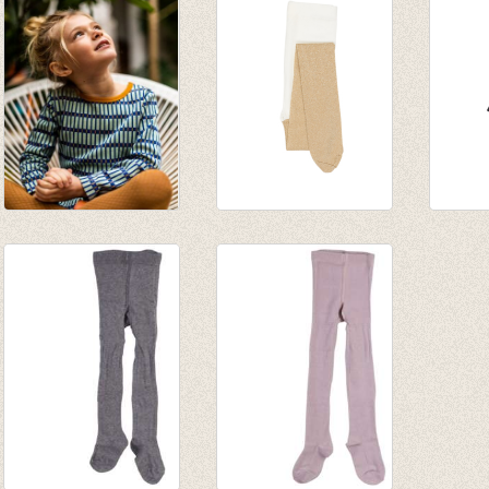
€ 14,95
€ 14,95
€ 13,9
Kousenbroek met
Kousenbroek
Kouse
opliggend harlekijn
Sparkle Tight Gold
Tight
motief Mustard
€ 17,95
€ 21,9
€ 12,95