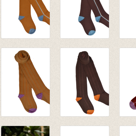
Kousenbroek Sudan
Kousenbroek Rum
Kouse
brown Stripe
Raisin Stripe
Laven
€ 14,95
€ 14,95
€ 14,9
Kousenbroek Sudan
Kousenbroek Rum
Kouse
brown
Raisin
Stripe