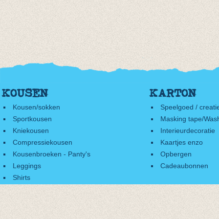
KOUSEN
KARTON
Kousen/sokken
Speelgoed / creati
Sportkousen
Masking tape/Wash
Kniekousen
Interieurdecoratie
Compressiekousen
Kaartjes enzo
Kousenbroeken - Panty's
Opbergen
Leggings
Cadeaubonnen
Shirts
Accessoires
Cadeaubonnen