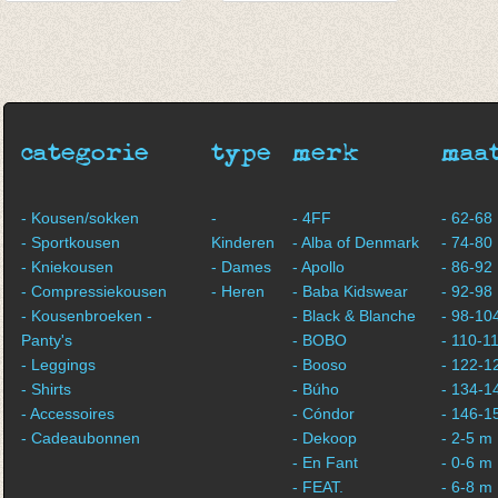
Kousenbroek met
Kousenbroek
brede rib Grey
Crosses Dusty Rose
Melange
€ 13,50
€ 13,50
categorie
type
merk
maa
- Kousen/sokken
-
- 4FF
- 62-68
- Sportkousen
Kinderen
- Alba of Denmark
- 74-80
- Kniekousen
- Dames
- Apollo
- 86-92
- Compressiekousen
- Heren
- Baba Kidswear
- 92-98
- Kousenbroeken -
- Black & Blanche
- 98-10
Panty's
- BOBO
- 110-1
- Leggings
- Booso
- 122-1
- Shirts
- Búho
- 134-1
- Accessoires
- Cóndor
- 146-1
- Cadeaubonnen
- Dekoop
- 2-5 m
- En Fant
- 0-6 m
- FEAT.
- 6-8 m