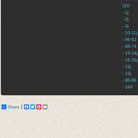
110
- 1j
- 2j
- 3j
- 10-11j
- 56-62
- 68-74
- 13-14j
- 15-16j
- 12j
- 13j
- 80-86
- 164
Share
Facebook
Twitter
Pinterest
Email