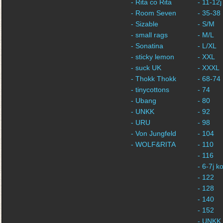
- Rita co Rita
- 11-12j
- Room Seven
- 35-38
- Sizable
- S/M
- small rags
- M/L
- Sonatina
- L/XL
- sticky lemon
- XXL
- suck UK
- XXXL
- Thokk Thokk
- 68-74
- tinycottons
- 74
- Ubang
- 80
- UNKK
- 92
- URU
- 98
- Von Jungfeld
- 104
- WOLF&RITA
- 110
- 116
- 6-7j 
- 122
- 128
- 140
- 152
- UNKK 