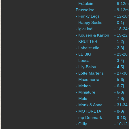
- Fräulein
- 6-12m
Prusselise
- 9-12m
- Funky Legs
- 12-18
- Happy Socks
- 0-1j
- iglo+indi
- 18-24
- Kousen & Karton
- 19-22
- KRUTTER
- 1-2j
- Labelstudio
- 2-3j
- LE BIG
- 23-26
- Leoca
- 3-4j
- Lily-Balou
- 4-5j
- Lotte Martens
- 27-30
- Maxomorra
- 5-6j
- Melton
- 6-7j
- Miniature
- 6-8j
- Molo
- 7-8j
- Monk & Anna
- 31-34
- MOTORETA
- 8-9j
- mp Denmark
- 9-10j
- Oilily
- 10-12j