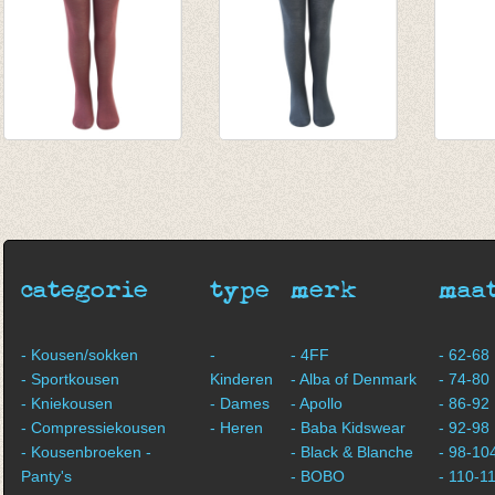
Kousenbroek
Kousenbroek Urban
Kouse
Marsala
green
Rose
€ 9,95
€ 9,95
€ 9,95
€ 7,96
€ 7,96
categorie
type
merk
maa
- Kousen/sokken
-
- 4FF
- 62-68
- Sportkousen
Kinderen
- Alba of Denmark
- 74-80
- Kniekousen
- Dames
- Apollo
- 86-92
- Compressiekousen
- Heren
- Baba Kidswear
- 92-98
- Kousenbroeken -
- Black & Blanche
- 98-10
Panty's
- BOBO
- 110-1