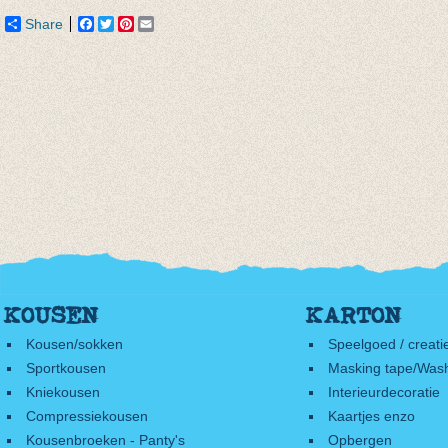
Share
Facebook
Twitter
Pinterest
Email
KOUSEN
KARTON
Kousen/sokken
Speelgoed / creati
Sportkousen
Masking tape/Wash
Kniekousen
Interieurdecoratie
Compressiekousen
Kaartjes enzo
Kousenbroeken - Panty's
Opbergen