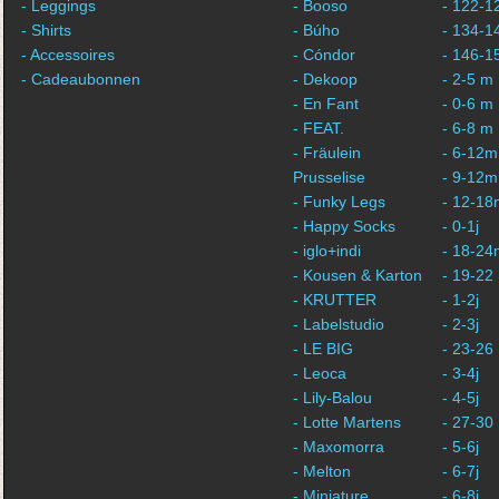
- Leggings
- Booso
- 122-1
- Shirts
- Búho
- 134-1
- Accessoires
- Cóndor
- 146-1
- Cadeaubonnen
- Dekoop
- 2-5 m
- En Fant
- 0-6 m
- FEAT.
- 6-8 m
- Fräulein
- 6-12m
Prusselise
- 9-12m
- Funky Legs
- 12-18
- Happy Socks
- 0-1j
- iglo+indi
- 18-24
- Kousen & Karton
- 19-22
- KRUTTER
- 1-2j
- Labelstudio
- 2-3j
- LE BIG
- 23-26
- Leoca
- 3-4j
- Lily-Balou
- 4-5j
- Lotte Martens
- 27-30
- Maxomorra
- 5-6j
- Melton
- 6-7j
- Miniature
- 6-8j