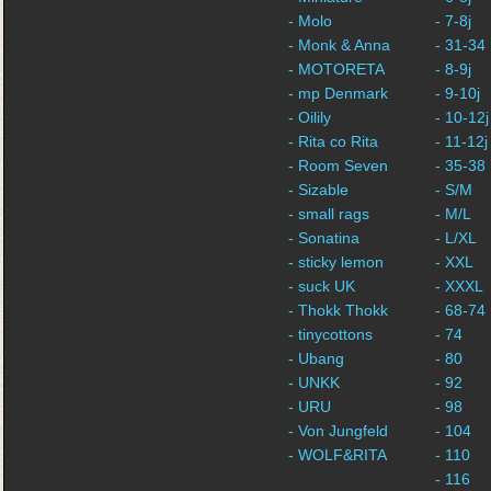
- Molo
- 7-8j
- Monk & Anna
- 31-34
- MOTORETA
- 8-9j
- mp Denmark
- 9-10j
- Oilily
- 10-12j
- Rita co Rita
- 11-12j
- Room Seven
- 35-38
- Sizable
- S/M
- small rags
- M/L
- Sonatina
- L/XL
- sticky lemon
- XXL
- suck UK
- XXXL
- Thokk Thokk
- 68-74
- tinycottons
- 74
- Ubang
- 80
- UNKK
- 92
- URU
- 98
- Von Jungfeld
- 104
- WOLF&RITA
- 110
- 116