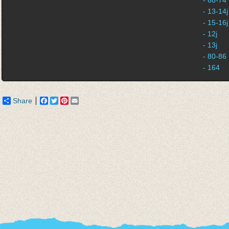
- 68-74
- 13-14j
- 15-16j
- 12j
- 13j
- 80-86
- 164
Share
Facebook
Twitter
Pinterest
Email