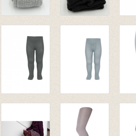
Kousenbroek met
Kousenbroek Dark
Kouse
rib Light Grey
Grey Melange
Amste
Melange
€ 9,95
brick
€ 13,95
€ 20,9
€ 12,5
Kousenbroek
Kousenbroek met
Kouse
Lichen green -
fijne rib Verde Seco
blauw 
ZONDER RIB
van € 11,50
€ 9,95
van € 12,50
tot € 16,50
tot € 15,90