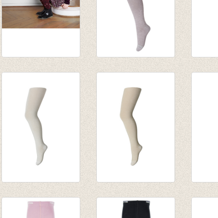
Kousenbroek
Kousenbroek Glitter
Kousen
Babett Wine red
Elderberry/woodrose/vlier
Canyo
€ 17,95
€ 17,50
€ 17,5
€ 12,56
Kousenbroek
Kousenbroek Glitter
Kouse
lichtgrijs/wit met
Parelmoer Gold
fijne 
glitter
€ 18,50
van € 