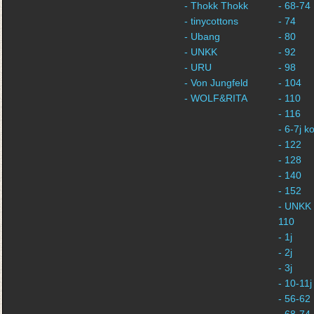
- Thokk Thokk
- 68-74
- tinycottons
- 74
- Ubang
- 80
- UNKK
- 92
- URU
- 98
- Von Jungfeld
- 104
- WOLF&RITA
- 110
- 116
- 6-7j 
- 122
- 128
- 140
- 152
- UNKK 
110
- 1j
- 2j
- 3j
- 10-11j
- 56-62