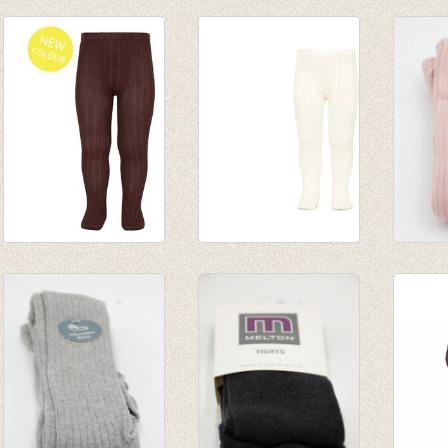
stripes tights
stripes tights
solid 
mustard/sand
pistacho/light navy
pista
€ 24,00
€ 24,00
€ 24,0
Kousenbroek met
kousenbroek met
Kouse
rib Cauldron
fijne rib Cava
rib Al
€ 16,50
van € 12,50
€ 13,9
tot € 16,50