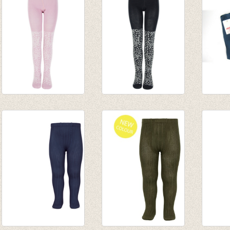
€ 17,50
tot € 
Kousenbroek Mini
Kousenbroek Mini
kouse
vlokken Wilde Roos
vlokken zwart
fijne 
€ 13,95
€ 13,95
van € 
€ 9,77
€ 9,77
tot € 