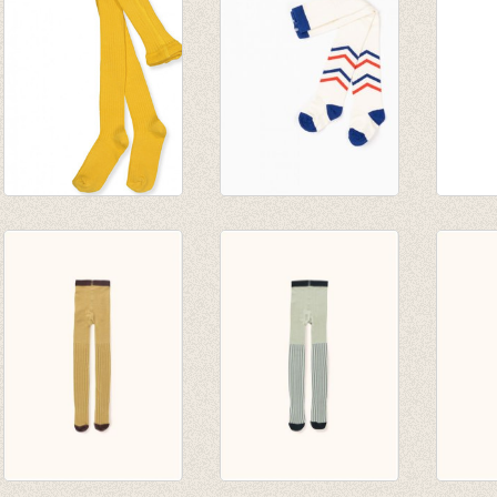
Kousenbroek met
Kousenbroek Karla
Kouse
rib Yolk Yellow
Tights Antique
fijne 
€ 13,95
White
van € 
€ 19,95
tot € 