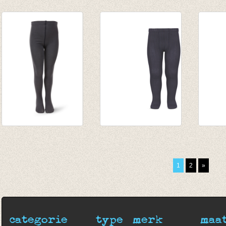
Kousenbroek met
Kousenbroek met
Kouse
fijne rib Marine
rib Alga
rib al
van € 11,50
van € 12,50
van € 
tot € 16,50
tot € 16,50
tot € 
Kousenbroek
Kousenbroek met
Kouse
antraciet/donker
fijne rib steenkool
fijne r
grijs
van € 12,50
van € 
1
2
»
€ 9,95
tot € 16,50
tot € 
categorie
type
merk
maa