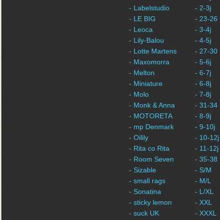
- Labelstudio
- 2-3j
- LE BIG
- 23-26
- Leoca
- 3-4j
- Lily-Balou
- 4-5j
- Lotte Martens
- 27-30
- Maxomorra
- 5-6j
- Melton
- 6-7j
- Miniature
- 6-8j
- Molo
- 7-8j
- Monk & Anna
- 31-34
- MOTORETA
- 8-9j
- mp Denmark
- 9-10j
- Oilily
- 10-12j
- Rita co Rita
- 11-12j
- Room Seven
- 35-38
- Sizable
- S/M
- small rags
- M/L
- Sonatina
- L/XL
- sticky lemon
- XXL
- suck UK
- XXXL