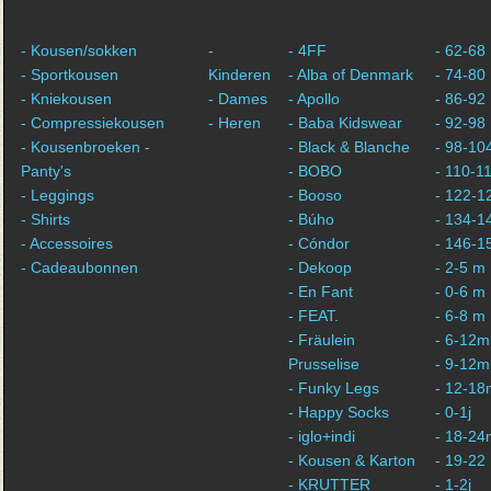
- Kousen/sokken
-
- 4FF
- 62-68
- Sportkousen
Kinderen
- Alba of Denmark
- 74-80
- Kniekousen
- Dames
- Apollo
- 86-92
- Compressiekousen
- Heren
- Baba Kidswear
- 92-98
- Kousenbroeken -
- Black & Blanche
- 98-10
Panty's
- BOBO
- 110-1
- Leggings
- Booso
- 122-1
- Shirts
- Búho
- 134-1
- Accessoires
- Cóndor
- 146-1
- Cadeaubonnen
- Dekoop
- 2-5 m
- En Fant
- 0-6 m
- FEAT.
- 6-8 m
- Fräulein
- 6-12m
Prusselise
- 9-12m
- Funky Legs
- 12-18
- Happy Socks
- 0-1j
- iglo+indi
- 18-24
- Kousen & Karton
- 19-22
- KRUTTER
- 1-2j