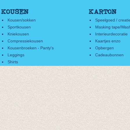
KOUSEN
KARTON
Kousen/sokken
Speelgoed / creati
Sportkousen
Masking tape/Wash
Kniekousen
Interieurdecoratie
Compressiekousen
Kaartjes enzo
Kousenbroeken - Panty's
Opbergen
Leggings
Cadeaubonnen
Shirts
Accessoires
Cadeaubonnen