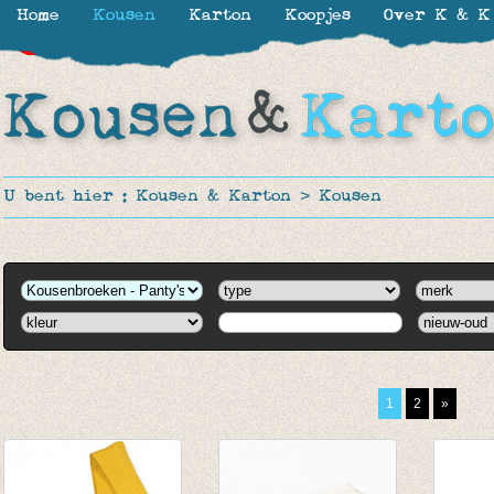
Home
Kousen
Karton
Koopjes
Over K & K
-30%
-30%
-30%
-50%
-40%
-60%
U bent hier :
Kousen & Karton
>
Kousen
1
2
»