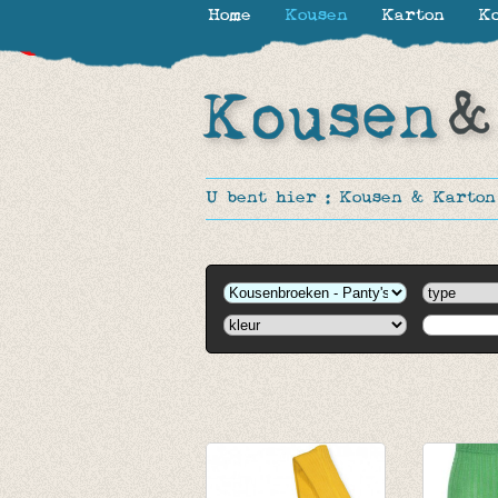
Home
Kousen
Karton
Ko
-30%
-20%
U bent hier :
Kousen & Karton