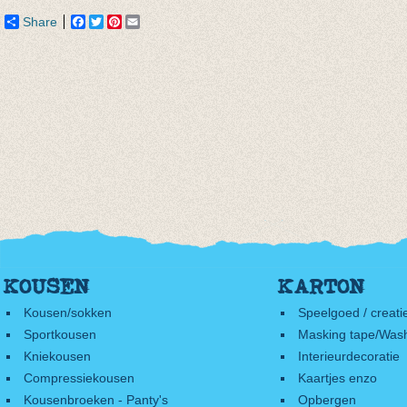
Share
Facebook
Twitter
Pinterest
Email
KOUSEN
KARTON
Kousen/sokken
Speelgoed / creati
Sportkousen
Masking tape/Wash
Kniekousen
Interieurdecoratie
Compressiekousen
Kaartjes enzo
Kousenbroeken - Panty's
Opbergen