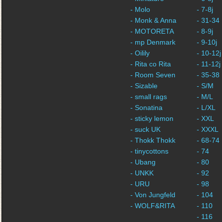
- Molo
- 7-8j
- Monk & Anna
- 31-34
- MOTORETA
- 8-9j
- mp Denmark
- 9-10j
- Oilily
- 10-12j
- Rita co Rita
- 11-12j
- Room Seven
- 35-38
- Sizable
- S/M
- small rags
- M/L
- Sonatina
- L/XL
- sticky lemon
- XXL
- suck UK
- XXXL
- Thokk Thokk
- 68-74
- tinycottons
- 74
- Ubang
- 80
- UNKK
- 92
- URU
- 98
- Von Jungfeld
- 104
- WOLF&RITA
- 110
- 116