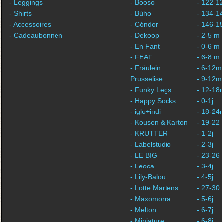
- Leggings
- Booso
- 122-1
- Shirts
- Búho
- 134-1
- Accessoires
- Cóndor
- 146-1
- Cadeaubonnen
- Dekoop
- 2-5 m
- En Fant
- 0-6 m
- FEAT.
- 6-8 m
- Fräulein
- 6-12m
Prusselise
- 9-12m
- Funky Legs
- 12-18
- Happy Socks
- 0-1j
- iglo+indi
- 18-24
- Kousen & Karton
- 19-22
- KRUTTER
- 1-2j
- Labelstudio
- 2-3j
- LE BIG
- 23-26
- Leoca
- 3-4j
- Lily-Balou
- 4-5j
- Lotte Martens
- 27-30
- Maxomorra
- 5-6j
- Melton
- 6-7j
- Miniature
- 6-8j