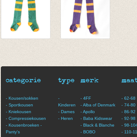
Kousenbroek Murk
Kousenbroek Murk
groen
paars
€ 25,00
€ 25,00
€ 10,00
€ 10,00
categorie
type
merk
maa
- Kousen/sokken
-
- 4FF
- 62-68
- Sportkousen
Kinderen
- Alba of Denmark
- 74-80
- Kniekousen
- Dames
- Apollo
- 86-92
- Compressiekousen
- Heren
- Baba Kidswear
- 92-98
- Kousenbroeken -
- Black & Blanche
- 98-10
Panty's
- BOBO
- 110-1