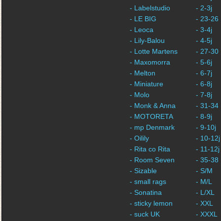
- Labelstudio
- 2-3j
- LE BIG
- 23-26
- Leoca
- 3-4j
- Lily-Balou
- 4-5j
- Lotte Martens
- 27-30
- Maxomorra
- 5-6j
- Melton
- 6-7j
- Miniature
- 6-8j
- Molo
- 7-8j
- Monk & Anna
- 31-34
- MOTORETA
- 8-9j
- mp Denmark
- 9-10j
- Oilily
- 10-12j
- Rita co Rita
- 11-12j
- Room Seven
- 35-38
- Sizable
- S/M
- small rags
- M/L
- Sonatina
- L/XL
- sticky lemon
- XXL
- suck UK
- XXXL