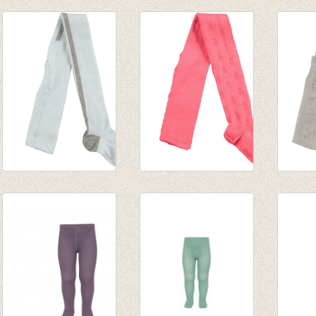
Kousenbroek met
Kousenbroek met
Kouse
fijne rib Verde Seco
fijn rib Nude
fijne 
van € 11,50
van € 11,50
van € 
tot € 16,50
tot € 16,50
tot € 
Kousenbroek
Kousenbroek
Kouse
Pointelle Chalk Blue
Pineapple spicy
Pointe
€ 17,95
pink
€ 17,9
€ 8,97
€ 17,95
€ 10,7
€ 8,97