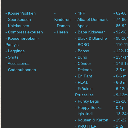
- Kousen/sokken
-
- 4FF
- 62-68
- Sportkousen
Kinderen
- Alba of Denmark
- 74-80
- Kniekousen
- Dames
- Apollo
- 86-92
- Compressiekousen
- Heren
- Baba Kidswear
- 92-98
- Kousenbroeken -
- Black & Blanche
- 98-10
Panty's
- BOBO
- 110-1
- Leggings
- Booso
- 122-1
- Shirts
- Búho
- 134-1
- Accessoires
- Cóndor
- 146-1
- Cadeaubonnen
- Dekoop
- 2-5 m
- En Fant
- 0-6 m
- FEAT.
- 6-8 m
- Fräulein
- 6-12m
Prusselise
- 9-12m
- Funky Legs
- 12-18
- Happy Socks
- 0-1j
- iglo+indi
- 18-24
- Kousen & Karton
- 19-22
- KRUTTER
- 1-2j