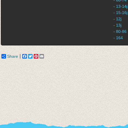
- 68-74
- 13-14j
- 15-16j
- 12j
- 13j
- 80-86
- 164
Share
Facebook
Twitter
Pinterest
Email