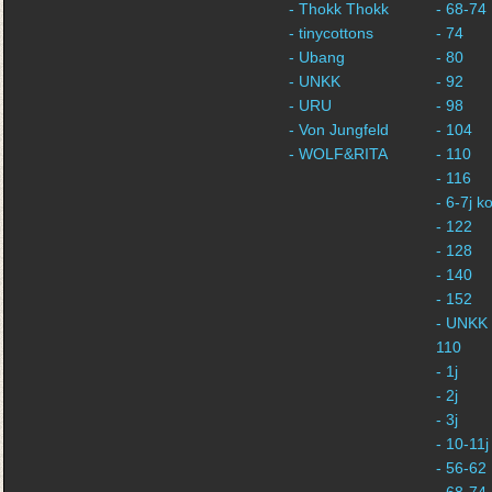
- Thokk Thokk
- 68-74
- tinycottons
- 74
- Ubang
- 80
- UNKK
- 92
- URU
- 98
- Von Jungfeld
- 104
- WOLF&RITA
- 110
- 116
- 6-7j 
- 122
- 128
- 140
- 152
- UNKK 
110
- 1j
- 2j
- 3j
- 10-11j
- 56-62