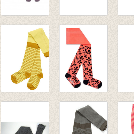
Kousenbroek fijne
Kousenbroek met
Kouse
rib Amethyst
fijne rib Jade
fijne 
van € 11,50
van € 11,50
van € 
tot € 16,50
tot € 16,50
tot € 
Kousenbroek
Kousenbroek
Kouse
Gelato Yellow
Flower Coral
rib Ta
striped
€ 14,95
van € 
€ 17,25
€ 7,47
tot € 
€ 6,90