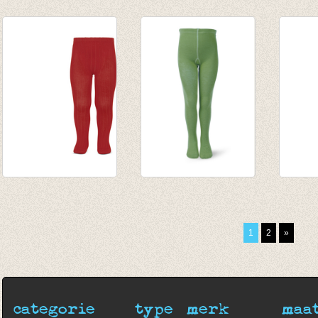
Kousenbroek met
Kousenbroek met
Kouse
rib bloemblad roos
fijne rib Marine
rib al
€ 16,50
van € 11,50
van € 
van € 11,50
tot € 16,50
tot € 
tot € 9,90
Kousenbroek met
Kousenbroek
Kouse
fijne rib rood
Biljartlakengroen
fijne r
van € 11,50
€ 9,95
fless
1
2
»
tot € 16,50
van € 
tot € 
categorie
type
merk
maa