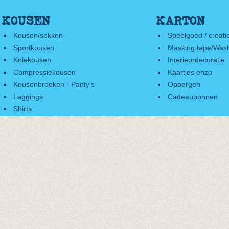
KOUSEN
KARTON
Kousen/sokken
Speelgoed / creati
Sportkousen
Masking tape/Wash
Kniekousen
Interieurdecoratie
Compressiekousen
Kaartjes enzo
Kousenbroeken - Panty's
Opbergen
Leggings
Cadeaubonnen
Shirts
Accessoires
Cadeaubonnen