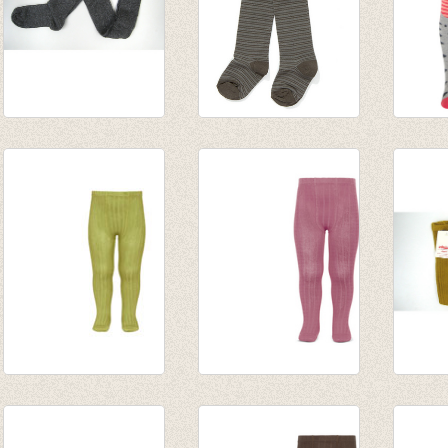
Kousenbroek glitter
Kousenbroek Futte
Kouse
graffiti grijs
Grey/Grey Striped
Gestre
€ 28,95
€ 17,25
€ 13,9
€ 12,50
€ 6,90
€ 6,97
Kousenbroek met
Kousenbroek met
Kouse
rib Alberogroen
rib Tamariskroze
rib Cu
van € 11,50
van € 11,50
van € 