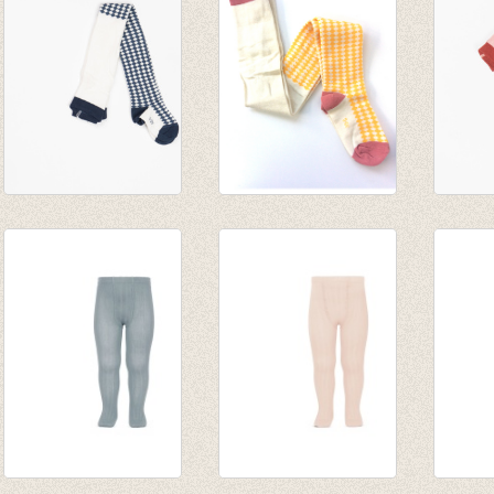
Kousenbroek Ida
Kousenbroek Ida
Kouse
Mood Indigo Tiles
Nugget gold Tiles
Rose 
€ 19,95
€ 17,50
€ 17,2
€ 8,75
€ 12,0