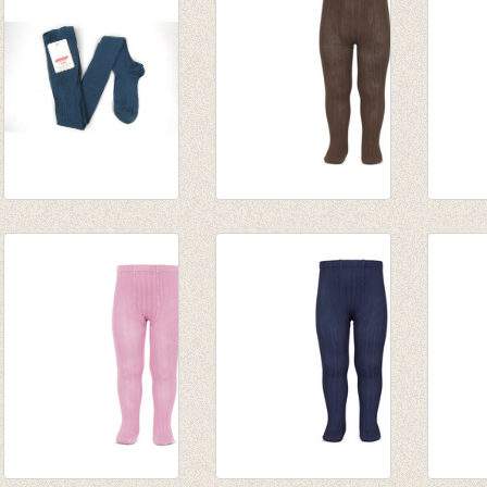
tot € 16,50
tot € 16,50
tot € 
kousenbroek met
Kousenbroek rib
Kouse
fijne rib Cobalto
Chocolade
rib k
van € 11,50
van € 11,50
€ 16,5
tot € 16,50
tot € 16,50
van € 
tot € 