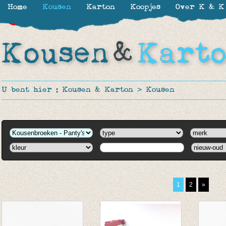
Home
Kousen
Karton
Koopjes
Over K & K
-30%
-30%
-30%
-50%
-50%
-50%
-40%
-50%
-40%
-60%
-50%
-60%
-50%
-40%
-40%
-57%
U bent hier :
Kousen & Karton
>
Kousen
1
2
»