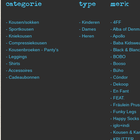
categorie
type
merk
- Kousen/sokken
- Kinderen
- 4FF
- Sportkousen
- Dames
- Alba of Denm
- Kniekousen
- Heren
- Apollo
- Compressiekousen
- Baba Kidswe
- Kousenbroeken - Panty's
- Black & Blan
- Leggings
- BOBO
- Shirts
- Booso
- Accessoires
- Búho
- Cadeaubonnen
- Cóndor
- Dekoop
- En Fant
- FEAT.
- Fräulein Prus
- Funky Legs
- Happy Socks
- iglo+indi
- Kousen & Ka
- KRUTTER