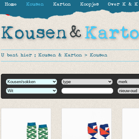
Home
Kousen
Karton
Koopjes
Over K & K
-30%
-30%
-40%
-50%
-50%
-50%
-50%
-40%
U bent hier :
Kousen & Karton
>
Kousen