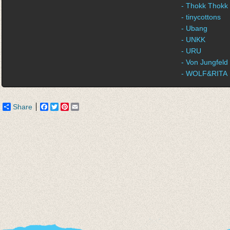
- Thokk Thokk
- tinycottons
- Ubang
- UNKK
- URU
- Von Jungfeld
- WOLF&RITA
Share
Facebook
Twitter
Pinterest
Email