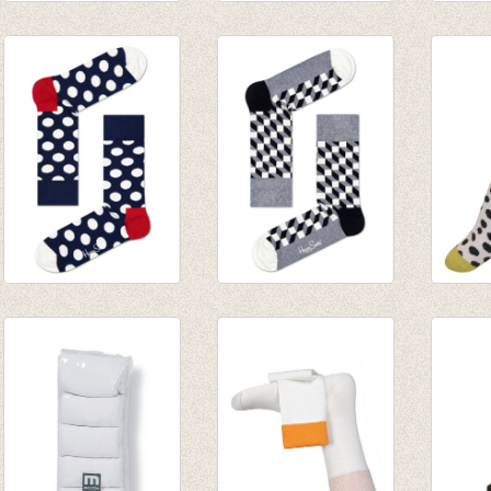
sneakersok/Enkelsok/golfsok
Sokken Argyle grey
Sokken
duopack Leo Tiger
€ 8,95
€ 4,95
Opal
€ 6,26
€ 3,46
€ 10,95
€ 5,47
Sokken Big Dot
Sokken Filled Optic
Sokke
marine/white
black/white
meloe
€ 8,95
€ 8,95
€ 4,95
€ 2,47