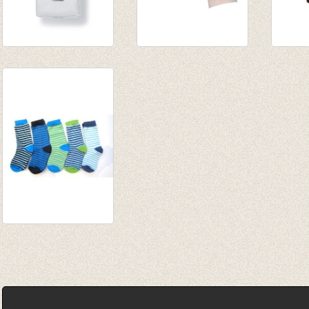
5-pack witte sokken
Fijne herensokken
Sokke
€ 12,95
Arktis (White)
zwart/
€ 6,47
€ 11,50
€ 4,95
5-pack gestreepte
sokken multi-color
€ 12,95
€ 7,77