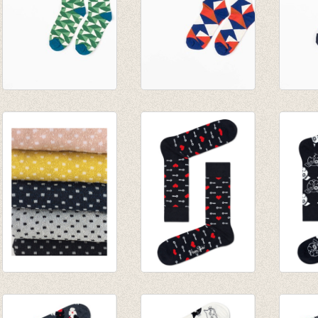
Sokken Kristian
Sokken Kristian
Sokken
Juniper Crazy with
Solidate Trafic
Seaport
triangles
Grafic
about
€ 9,95
€ 9,95
€ 9,95
Sokken Nora Black
Sokken Key To My
Sokke
€ 6,95
Heart
€ 8,95