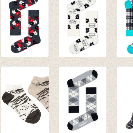
€ 8,95
Sokken Kimono
Sokken Cat
Sokken
Antracite
White/Black
Plaid
€ 8,95
€ 8,95
€ 9,95
€ 5,97