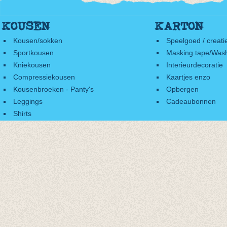
KOUSEN
KARTON
Kousen/sokken
Speelgoed / creati
Sportkousen
Masking tape/Wash
Kniekousen
Interieurdecoratie
Compressiekousen
Kaartjes enzo
Kousenbroeken - Panty's
Opbergen
Leggings
Cadeaubonnen
Shirts
Accessoires
Cadeaubonnen