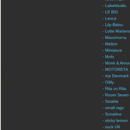
- Labelstudio
- LE BIG
- Leoca
- Lily-Balou
- Lotte Marten
- Maxomorra
- Melton
- Miniature
- Molo
- Monk & Anna
- MOTORETA
- mp Denmark
- Oilily
- Rita co Rita
- Room Seven
- Sizable
- small rags
- Sonatina
- sticky lemon
- suck UK