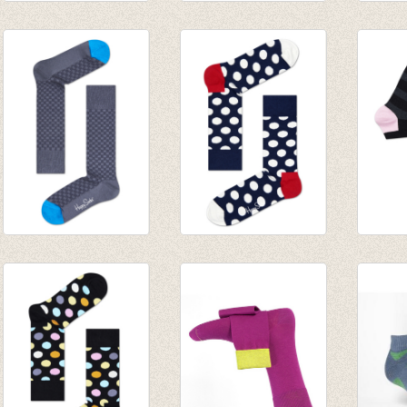
Sokken Rose Petal
Sokken duopack
Sokke
grey
Bordeaux
Holme
€ 8,95
€ 11,95
€ 15,5
€ 6,26
Sokken Dressed
Sokken Big Dot
Golfso
Grey
marine/white
enkel
€ 20,00
€ 8,95
gestre
€ 14,00
€ 6,95