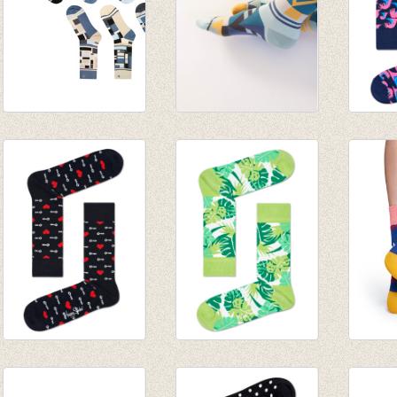
Sokken Wegner 7
Sokken Van Dyke 7
Sokke
solo sokken
solo sokken
€ 8,95
€ 32,50
€ 32,50
Sokken Key To My
sokken Jungle
Sokken
Heart
green
Blue/