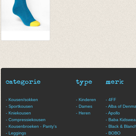
kousen/sokken
petrol/geel
€ 8,00
categorie
type
merk
- Kousen/sokken
- Kinderen
- 4FF
- Sportkousen
- Dames
- Alba of Denm
- Kniekousen
- Heren
- Apollo
- Compressiekousen
- Baba Kidswea
- Kousenbroeken - Panty's
- Black & Blanc
- Leggings
- BOBO