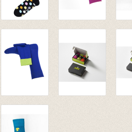
Kousen Zwart met
Fijne herensokken
golfso
kleurrijke Big Dots
Burgund (purple)
enkels
€ 8,95
€ 11,50
groene
€ 7,00
Fijne herensokken
Fijne heren kwaliteit
Fijne 
Hampshire (royal
sokken - 3 box -
6 box
blue)
Macao/Navarra/Hampshire
€ 59,0
€ 11,50
€ 33,50