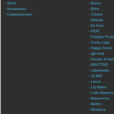
- Shirts
- Booso
- Accessoires
- Búho
- Cadeaubonnen
- Cóndor
- Dekoop
- En Fant
- FEAT.
- Fräulein Pruss
- Funky Legs
- Happy Socks
- iglo+indi
- Kousen & Kar
- KRUTTER
- Labelstudio
- LE BIG
- Leoca
- Lily-Balou
- Lotte Martens
- Maxomorra
- Melton
- Miniature