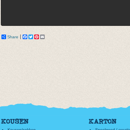
Share
Facebook
Twitter
Pinterest
Email
KOUSEN
KARTON
Kousen/sokken
Speelgoed / creati