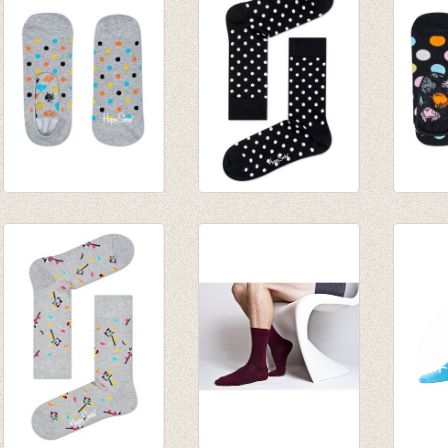
€ 8,95
€ 8,95
€ 8,95
Lage sokken Dotjes
Sokken Dots
Lage 
'liner'
black/white
Dot 'li
€ 5,95
€ 8,95
€ 7,00