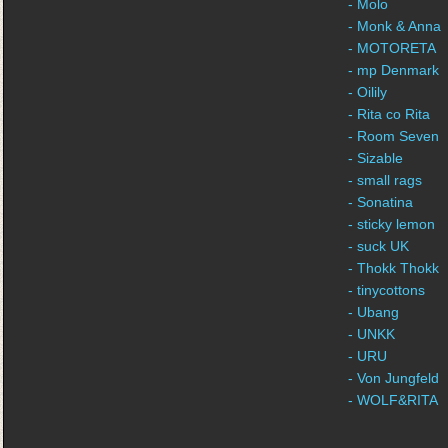
- Molo
- Monk & Anna
- MOTORETA
- mp Denmark
- Oilily
- Rita co Rita
- Room Seven
- Sizable
- small rags
- Sonatina
- sticky lemon
- suck UK
- Thokk Thokk
- tinycottons
- Ubang
- UNKK
- URU
- Von Jungfeld
- WOLF&RITA