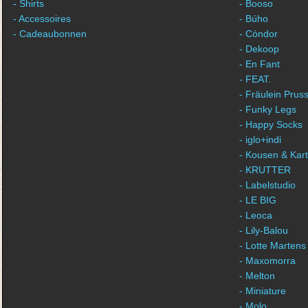
- Shirts
- Booso
- Accessoires
- Búho
- Cadeaubonnen
- Cóndor
- Dekoop
- En Fant
- FEAT.
- Fräulein Pruss
- Funky Legs
- Happy Socks
- iglo+indi
- Kousen & Kar
- KRUTTER
- Labelstudio
- LE BIG
- Leoca
- Lily-Balou
- Lotte Martens
- Maxomorra
- Melton
- Miniature
- Molo