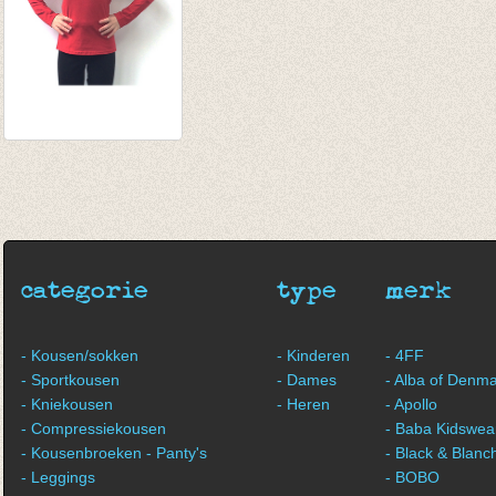
Longsleeve warm
rood
van € 11,45
tot € 13,95
categorie
type
merk
- Kousen/sokken
- Kinderen
- 4FF
- Sportkousen
- Dames
- Alba of Denm
- Kniekousen
- Heren
- Apollo
- Compressiekousen
- Baba Kidswea
- Kousenbroeken - Panty's
- Black & Blanc
- Leggings
- BOBO