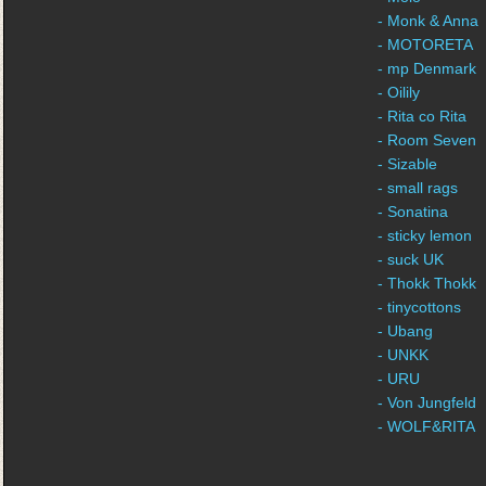
- Monk & Anna
- MOTORETA
- mp Denmark
- Oilily
- Rita co Rita
- Room Seven
- Sizable
- small rags
- Sonatina
- sticky lemon
- suck UK
- Thokk Thokk
- tinycottons
- Ubang
- UNKK
- URU
- Von Jungfeld
- WOLF&RITA