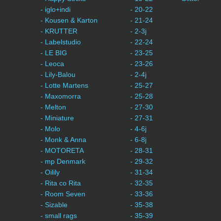
- iglo+indi
- 20-22
- Kousen & Karton
- 21-24
- KRUTTER
- 2-3j
- Labelstudio
- 22-24
- LE BIG
- 23-25
- Leoca
- 23-26
- Lily-Balou
- 2-4j
- Lotte Martens
- 25-27
- Maxomorra
- 25-28
- Melton
- 27-30
- Miniature
- 27-31
- Molo
- 4-6j
- Monk & Anna
- 6-8j
- MOTORETA
- 28-31
- mp Denmark
- 29-32
- Oilily
- 31-34
- Rita co Rita
- 32-35
- Room Seven
- 33-36
- Sizable
- 35-38
- small rags
- 35-39