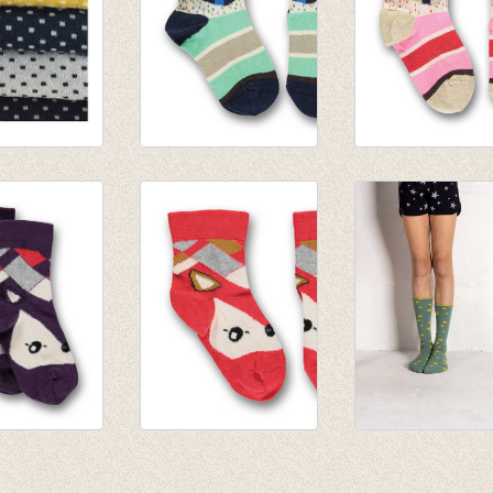
Nora Black
Sokken Birthday
Sokken Birthday
walkie talkie navy
walkie talkie gol
€ 8,50
€ 8,50
alkie walkie
Sokken talkie walkie
lange kous 'ster'
im
vos paprika
oceaan groen