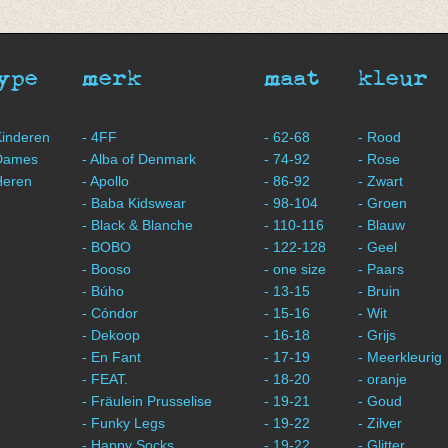
€ 8,50
€ 11,00
€ 8,00
ype
merk
maat
kleur
Kinderen
- 4FF
- 62-68
- Rood
Dames
- Alba of Denmark
- 74-92
- Rose
Heren
- Apollo
- 86-92
- Zwart
- Baba Kidswear
- 98-104
- Groen
- Black & Blanche
- 110-116
- Blauw
- BOBO
- 122-128
- Geel
- Booso
- one size
- Paars
- Búho
- 13-15
- Bruin
- Cóndor
- 15-16
- Wit
- Dekoop
- 16-18
- Grijs
- En Fant
- 17-19
- Meerkleurig
- FEAT.
- 18-20
- oranje
- Fräulein Prusselise
- 19-21
- Goud
- Funky Legs
- 19-22
- Zilver
- Happy Socks
- 19-22
- Glitter