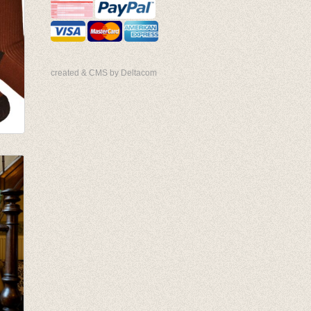
created & CMS by Deltacom