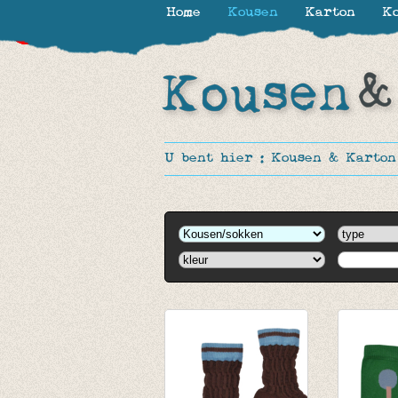
Home
Kousen
Karton
Ko
-30%
-30%
-30%
-30%
-30%
-40%
-27%
U bent hier :
Kousen & Karton