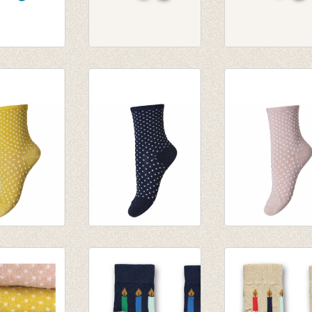
Priya 3-pack
Kousen Whale sock
Kousen Tiger so
Dark denim
Harvest gold
€ 8,75
€ 8,75
Nora Sunny
Sokken Nora Navy
Sokken Nora Nu
€ 6,95
€ 6,95