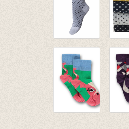
Sokken Nora Silver
Sokken 
€ 6,95
€ 6,95
Sokken Cow rose of
Sokken t
sharon
vos pru