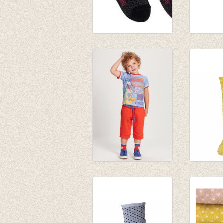
Sokken Obelia 3-
Sokken 
pack
€ 12,95
€ 12,95
Sokken Mino dino
Sokken 
roar
Gold
€ 9,50
€ 6,95
€ 5,70