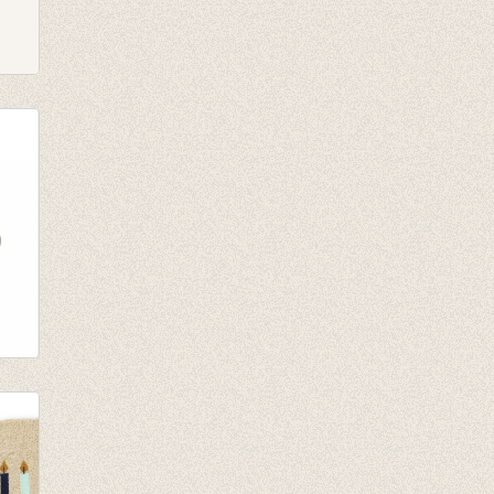
ck
de