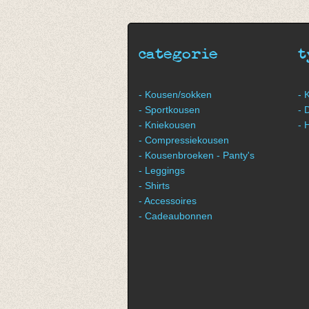
€ 8,50
€ 8,50
categorie
t
- Kousen/sokken
- 
- Sportkousen
- 
- Kniekousen
- 
- Compressiekousen
- Kousenbroeken - Panty's
- Leggings
- Shirts
- Accessoires
- Cadeaubonnen