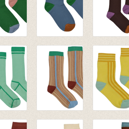
ck Jelly
Short Sock Niagara
Medium Sock R
Blue
Raisin
€ 7,95
€ 9,95
 Sokken
Medium Sokken
Korte Sokken Ye
Multicolor
line