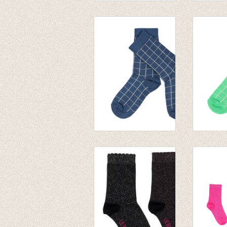
Socks green
Sokken
€ 8,95
beetles
€ 6,95
Sokken Nico - Real
Sokken 
Teal
Poison 
€ 9,95
€ 9,95
€ 6,99
€ 6,99