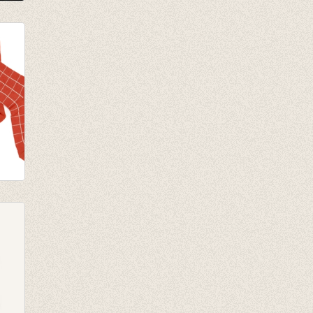
e
ili