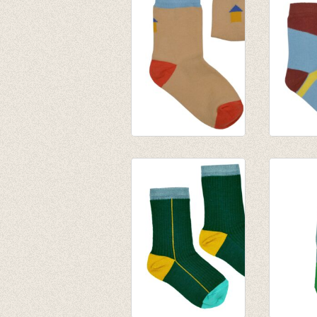
€ 8,95
€ 8,95
Korte Sokken Beach
Korte S
house
+ Blue
€ 7,95
€ 7,95