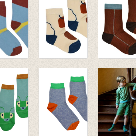
€ 8,95
€ 7,95
okken Brown
Sokken Bold
Socks chocolate
€ 8,95
€ 8,95