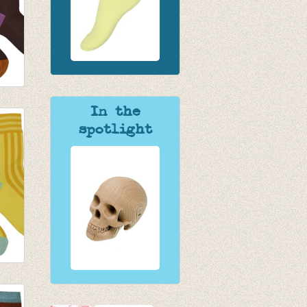
um
In the
spotlight
llow