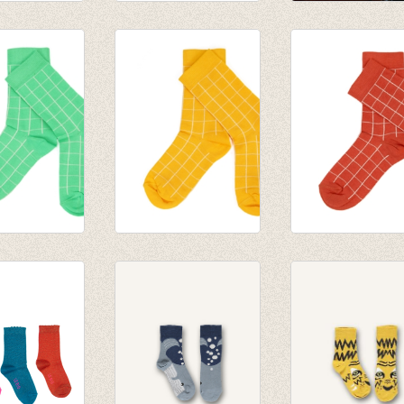
 Happy
Sokken Dots
Sokken Artichok
€ 6,95
€ 6,95
€ 4,85
Nico -
Sokken Nico - Citrus
Sokken Nico - Ch
Green
€ 9,95
€ 9,95
€ 6,99
€ 6,99