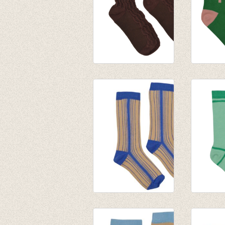
Short Sock Rum
Short So
Raisin
Bean
€ 7,95
€ 7,95
Medium Sokken
Medium
Blue
Green