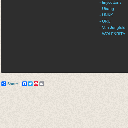
- tinycottons
- Ubang
- UNKK
- URU
- Von Jungfeld
- WOLF&RITA
Share
Facebook
Twitter
Pinterest
Email