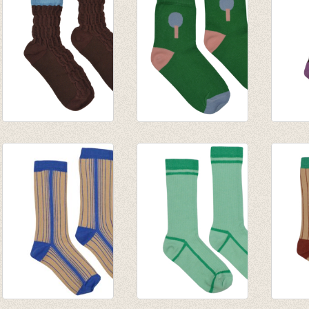
Short Sock Rum
Short Sock Jelly
Mediu
Raisin
Bean
Raisin
€ 7,95
€ 7,95
€ 9,95