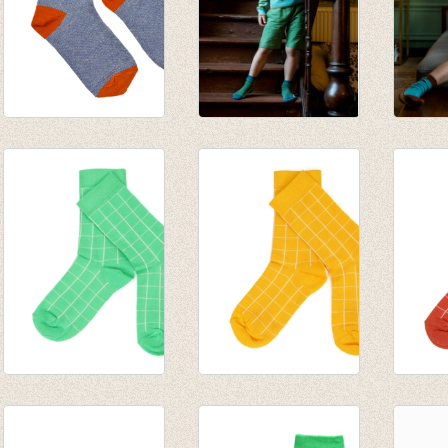
Sokken Dots
Sokken Artichoke
Sokke
€ 6,95
€ 6,95
€ 6,95
€ 4,85
€ 4,85
Sokken Nico -
Sokken Nico - Citrus
Sokken
Poison Green
€ 9,95
€ 9,95
€ 9,95
€ 6,99
€ 6,99