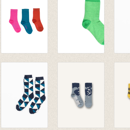
€ 6,99
Sokken Priya 3-pack
Sok Bicolor green
Sokken
€ 12,95
€ 6,95
Junipe
€ 4,86
triang
€ 9,95