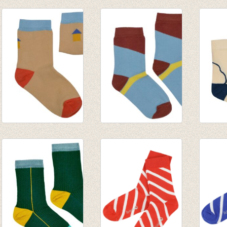
Medium Sokken
Medium Sokken
Mediu
Blue
Green
Multic
€ 8,95
€ 8,95
€ 8,95
Korte Sokken Beach
Korte Sokken Brown
Sokke
house
+ Blue
€ 8,95
€ 7,95
€ 7,95