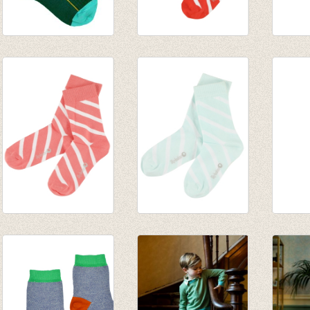
Socks green
Sokken Davy -
Sokke
€ 8,95
Grenadine
Dazzli
€ 8,95
€ 8,95
Sokken Davy -
Sokken Davy -
Sokke
Crabapple
Clearly Aqua
beetle
€ 8,95
€ 8,95
€ 6,95