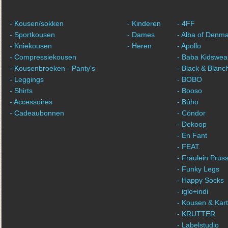
- Kousen/sokken
- Kinderen
- 4FF
- Sportkousen
- Dames
- Alba of Denm
- Kniekousen
- Heren
- Apollo
- Compressiekousen
- Baba Kidswea
- Kousenbroeken - Panty's
- Black & Blanc
- Leggings
- BOBO
- Shirts
- Booso
- Accessoires
- Búho
- Cadeaubonnen
- Cóndor
- Dekoop
- En Fant
- FEAT.
- Fräulein Pruss
- Funky Legs
- Happy Socks
- iglo+indi
- Kousen & Kar
- KRUTTER
- Labelstudio