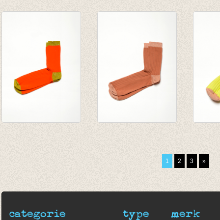
Sokken Kristian
Kousen Whale sock
Kouse
Seaport It ́s all
Dark denim
Harves
about squares
€ 8,75
€ 8,75
€ 9,95
Sokken Tomate
Sokken Bouleau
Sokken
€ 20,00
€ 20,00
€ 20,0
€ 14,00
€ 14,00
€ 14,0
1
2
3
»
categorie
type
merk