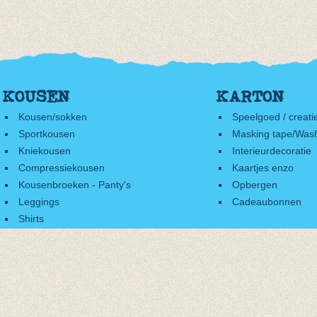
KOUSEN
KARTON
Kousen/sokken
Speelgoed / creati
Sportkousen
Masking tape/Wash
Kniekousen
Interieurdecoratie
Compressiekousen
Kaartjes enzo
Kousenbroeken - Panty's
Opbergen
Leggings
Cadeaubonnen
Shirts
Accessoires
Cadeaubonnen