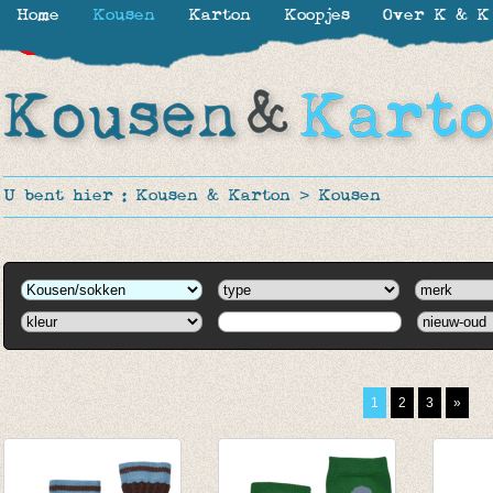
Home
Kousen
Karton
Koopjes
Over K & K
-30%
-30%
-30%
-30%
-30%
-30%
-30%
-30%
-30%
-30%
-30%
-30%
U bent hier :
Kousen & Karton
>
Kousen
1
2
3
»