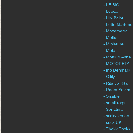
- LE BIG
- Leoca
- Lily-Balou
- Lotte Martens
- Maxomorra
- Melton
- Miniature
- Molo
- Monk & Anna
- MOTORETA
- mp Denmark
- Oilily
- Rita co Rita
- Room Seven
- Sizable
- small rags
- Sonatina
- sticky lemon
- suck UK
- Thokk Thokk