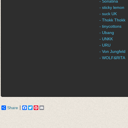
- Sonatina
- sticky lemon
- suck UK
- Thokk Thokk
- tinycottons
- Ubang
- UNKK
- URU
- Von Jungfeld
- WOLF&RITA
Share
Facebook
Twitter
Pinterest
Email