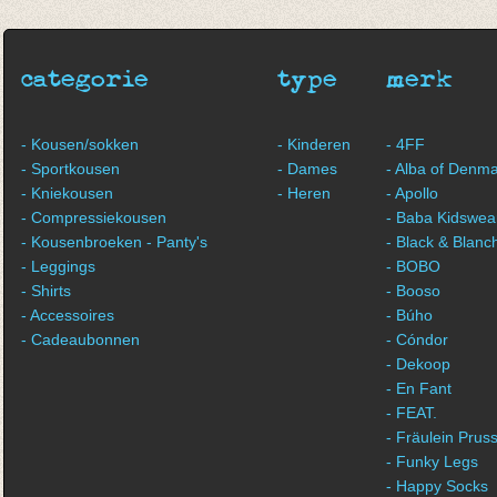
€ 11,50
€ 11,50
categorie
type
merk
- Kousen/sokken
- Kinderen
- 4FF
- Sportkousen
- Dames
- Alba of Denm
- Kniekousen
- Heren
- Apollo
- Compressiekousen
- Baba Kidswea
- Kousenbroeken - Panty's
- Black & Blanc
- Leggings
- BOBO
- Shirts
- Booso
- Accessoires
- Búho
- Cadeaubonnen
- Cóndor
- Dekoop
- En Fant
- FEAT.
- Fräulein Pruss
- Funky Legs
- Happy Socks