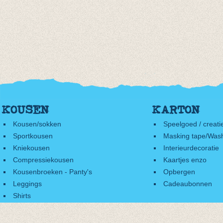
KOUSEN
KARTON
Kousen/sokken
Speelgoed / creati
Sportkousen
Masking tape/Wash
Kniekousen
Interieurdecoratie
Compressiekousen
Kaartjes enzo
Kousenbroeken - Panty's
Opbergen
Leggings
Cadeaubonnen
Shirts
Accessoires
Cadeaubonnen