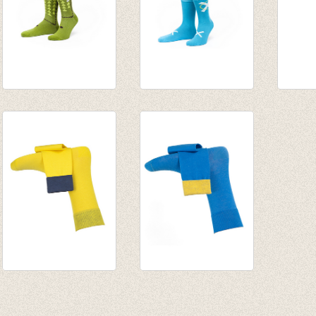
Sokken Cineast
Sokken BlauStich
Fijne
Gordie
Holmes
Svalba
€ 15,50
€ 15,50
€ 11,5
Fijne herensokken
Fijne herensokken
Spiekeroog (yellow)
Bermuda (blue)