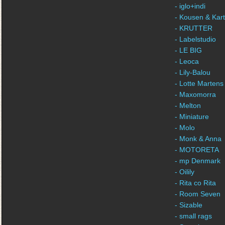
- iglo+indi
- Kousen & Kar
- KRUTTER
- Labelstudio
- LE BIG
- Leoca
- Lily-Balou
- Lotte Martens
- Maxomorra
- Melton
- Miniature
- Molo
- Monk & Anna
- MOTORETA
- mp Denmark
- Oilily
- Rita co Rita
- Room Seven
- Sizable
- small rags