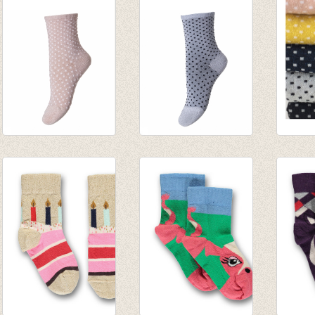
€ 8,75
€ 9,50
€ 6,95
€ 5,70
Sokken Nora Nude
Sokken Nora Silver
Sokke
€ 6,95
€ 6,95
€ 6,95