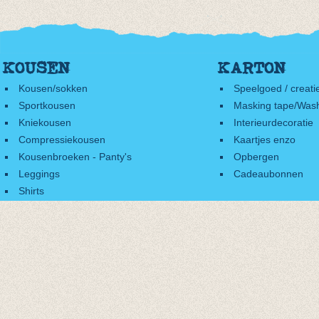
KOUSEN
KARTON
Kousen/sokken
Speelgoed / creati
Sportkousen
Masking tape/Wash
Kniekousen
Interieurdecoratie
Compressiekousen
Kaartjes enzo
Kousenbroeken - Panty's
Opbergen
Leggings
Cadeaubonnen
Shirts
Accessoires
Cadeaubonnen