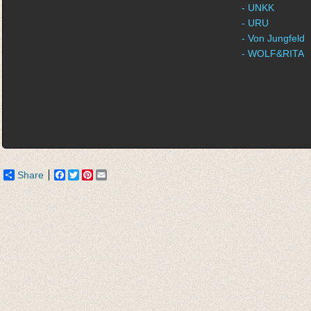
- UNKK
- URU
- Von Jungfeld
- WOLF&RITA
Share
Facebook
Twitter
Pinterest
Email