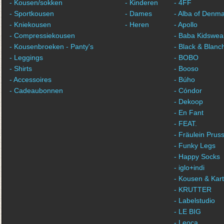
- Kousen/sokken
- Kinderen
- 4FF
- Sportkousen
- Dames
- Alba of Denm
- Kniekousen
- Heren
- Apollo
- Compressiekousen
- Baba Kidswea
- Kousenbroeken - Panty's
- Black & Blanc
- Leggings
- BOBO
- Shirts
- Booso
- Accessoires
- Búho
- Cadeaubonnen
- Cóndor
- Dekoop
- En Fant
- FEAT.
- Fräulein Pruss
- Funky Legs
- Happy Socks
- iglo+indi
- Kousen & Kar
- KRUTTER
- Labelstudio
- LE BIG
- Leoca