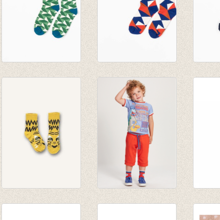
Sokken Kristian
Sokken Kristian
Sokken
Juniper Crazy with
Solidate Trafic
Seaport
triangles
Grafic
about
€ 9,95
€ 9,95
€ 9,95
Kousen Tiger sock
Sokken Mino dino
Sokke
Harvest gold
roar
Gold