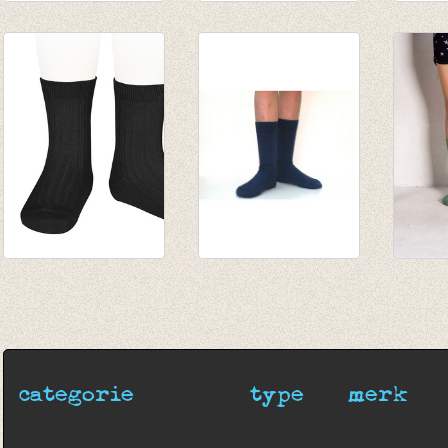
Sokken Birthday
Sokken Cow rose of
Sokken
walkie talkie gold
sharon
vos p
€ 8,50
€ 8,50
€ 8,50
Sokken met fijne rib
Sokken met fijne rib
lange 
zwart
Inkt
oceaa
€ 5,25
€ 5,25
€ 11,0
€ 8,00
categorie
type
merk