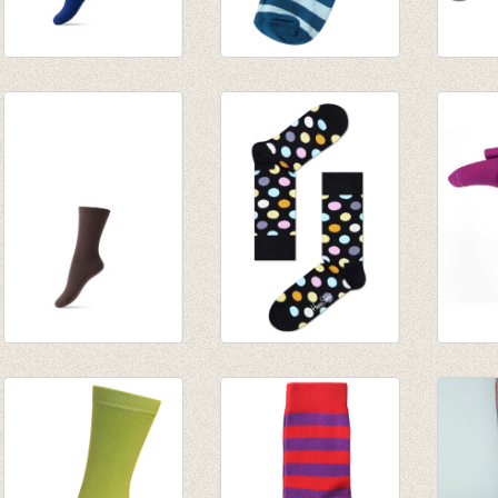
sokken/kousen
Sokken gestreept
sokke
kobalt
petrol/licht blauw
grijs/
€ 3,95
€ 3,90
€ 5,95
€ 1,97
€ 1,95
kousen/sokken
Kousen Zwart met
Fijne
bruin
kleurrijke Big Dots
Burgu
€ 3,95
€ 8,95
€ 11,5