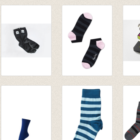
Sokken Dressed
Sokken Dressed
Sokke
Blue
Orange/Rust
marine
€ 20,00
€ 20,00
€ 8,95
€ 14,00
€ 14,00
Reflective Bike
Golfsokjes /
Fijne 
socks
enkelsokjes
sokken
€ 22,95
gestreept
Thrak
€ 18,36
€ 6,95
€ 33,5