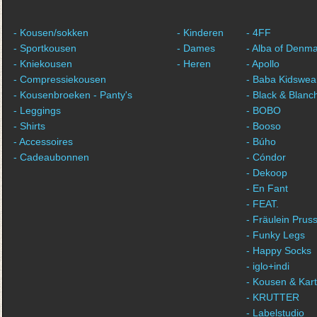
- Kousen/sokken
- Kinderen
- 4FF
- Sportkousen
- Dames
- Alba of Denm
- Kniekousen
- Heren
- Apollo
- Compressiekousen
- Baba Kidswea
- Kousenbroeken - Panty's
- Black & Blanc
- Leggings
- BOBO
- Shirts
- Booso
- Accessoires
- Búho
- Cadeaubonnen
- Cóndor
- Dekoop
- En Fant
- FEAT.
- Fräulein Pruss
- Funky Legs
- Happy Socks
- iglo+indi
- Kousen & Kar
- KRUTTER
- Labelstudio