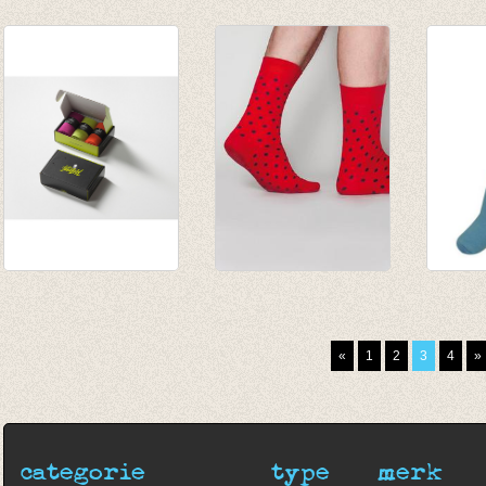
sokken Leeuw
sokken/kousen
Fijne
brons
zwart
Hampsh
€ 8,50
€ 3,95
blue)
€ 11,5
Fijne heren kwaliteit
Sokken Johnny
sokke
sokken - 3 box -
Dash Red/Grey dot
cyaan/
Macao/Navarra/Hampshire
€ 12,95
€ 3,95
«
1
2
3
4
»
€ 33,50
€ 1,97
categorie
type
merk