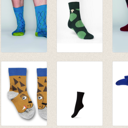
€ 7,00
€ 8,00
€ 6,00
Justin Timberleg
sokken/kousen
Take 
Petrol blauw/Lime
groen met bollen
Choco
€ 12,95
'forest'
€ 12,9
€ 8,00