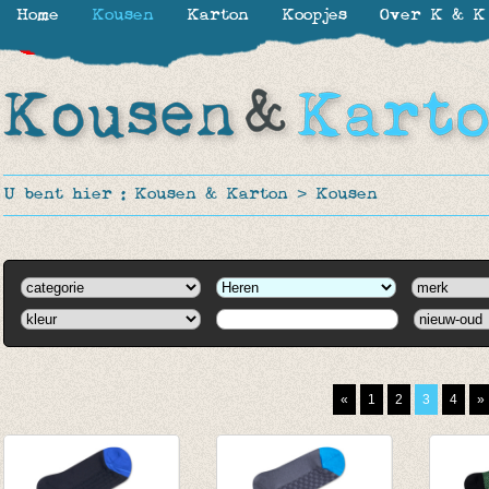
Home
Kousen
Karton
Koopjes
Over K & K
-30%
-30%
-30%
-30%
-30%
-30%
-20%
-50%
-50%
-50%
-50%
-50%
-50%
-50%
-50%
-50%
-25%
U bent hier :
Kousen & Karton
>
Kousen
«
1
2
3
4
»