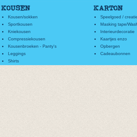
KOUSEN
KARTON
Kousen/sokken
Speelgoed / creati
Sportkousen
Masking tape/Wash
Kniekousen
Interieurdecoratie
Compressiekousen
Kaartjes enzo
Kousenbroeken - Panty's
Opbergen
Leggings
Cadeaubonnen
Shirts
Accessoires
Cadeaubonnen