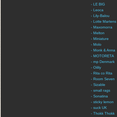
- LE BIG
- Leoca
- Lily-Balou
- Lotte Martens
- Maxomorra
- Melton
- Miniature
- Molo
- Monk & Anna
- MOTORETA
- mp Denmark
- Oilily
- Rita co Rita
- Room Seven
- Sizable
- small rags
- Sonatina
- sticky lemon
- suck UK
- Thokk Thokk