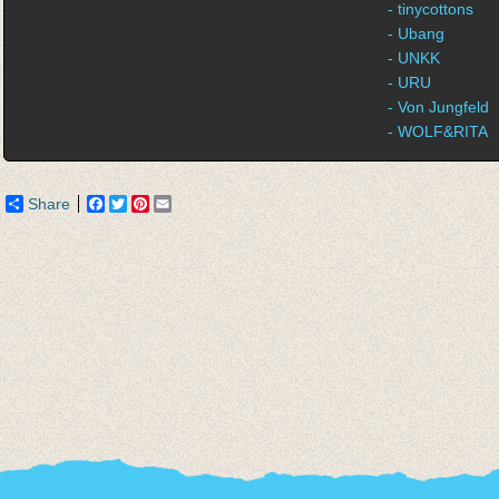
- tinycottons
- Ubang
- UNKK
- URU
- Von Jungfeld
- WOLF&RITA
Share
Facebook
Twitter
Pinterest
Email