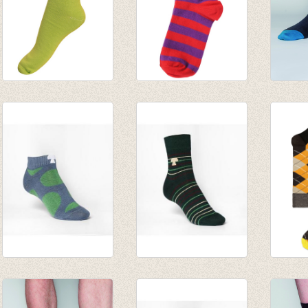
basis sok/kous
Sokken gestreept
Eric S
Macaw green (lime)
rood/paars
Antrac
€ 3,95
€ 3,90
meerkl
€ 1,97
€ 1,95
€ 12,9
golfsok/ lage sok/
sokken/kousen
geruit
enkelsok grijs met
groen gestreept
oranje
groene bollen
forest'
€ 7,95