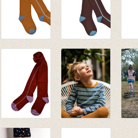
Kousenbroek Sudan
Kousenbroek Rum
Kouse
brown Stripe
Raisin Stripe
brown
€ 14,95
€ 14,95
€ 14,9
Kousenbroek Red
Kousenbroek met
Kniek
Stripes
opliggend harlekijn
stripe