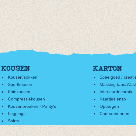
KOUSEN
KARTON
Kousen/sokken
Speelgoed / creati
Sportkousen
Masking tape/Wash
Kniekousen
Interieurdecoratie
Compressiekousen
Kaartjes enzo
Kousenbroeken - Panty's
Opbergen
Leggings
Cadeaubonnen
Shirts
Accessoires
Cadeaubonnen