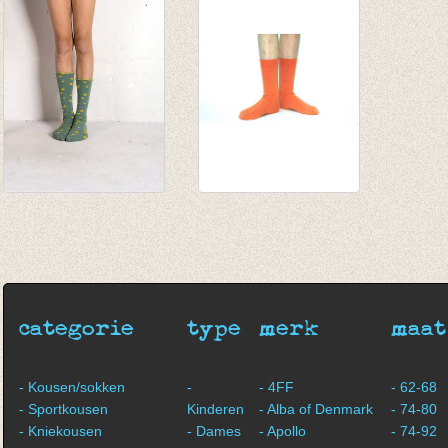
€ 13,95
motief Mustard
€ 16,0
€ 12,95
€ 8,00
lange kous 'ster'
Sokken met fijne rib
oceaan groen
pompoen
€ 11,00
€ 5,25
€ 8,00
categorie
type
merk
maat
- Kousen/sokken
-
- 4FF
- 62-68
- Sportkousen
Kinderen
- Alba of Denmark
- 74-80
- Kniekousen
- Dames
- Apollo
- 74-92