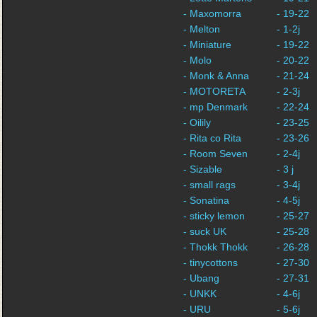
- Maxomorra
- 19-22
- Melton
- 1-2j
- Miniature
- 19-22
- Molo
- 20-22
- Monk & Anna
- 21-24
- MOTORETA
- 2-3j
- mp Denmark
- 22-24
- Oilily
- 23-25
- Rita co Rita
- 23-26
- Room Seven
- 2-4j
- Sizable
- 3 j
- small rags
- 3-4j
- Sonatina
- 4-5j
- sticky lemon
- 25-27
- suck UK
- 25-28
- Thokk Thokk
- 26-28
- tinycottons
- 27-30
- Ubang
- 27-31
- UNKK
- 4-6j
- URU
- 5-6j