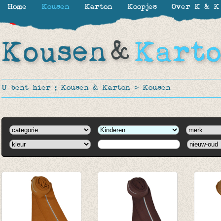
Home
Kousen
Karton
Koopjes
Over K & K
-50%
-27%
U bent hier :
Kousen & Karton
>
Kousen