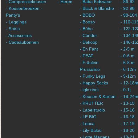
- Compressiekousen
- Heren
- Baba Kidswear
- 86-92
- Kousenbroeken -
- Black & Blanche
- 92-98
Panty's
- BOBO
- 98-104
- Leggings
- Booso
- 110-11
- Shirts
- Búho
- 122-12
- Accessoires
- Cóndor
- 134-14
- Cadeaubonnen
- Dekoop
- 146-15
- En Fant
- 2-5 m
- FEAT.
- 0-6 m
- Fräulein
- 6-8 m
Prusselise
- 6-12m
- Funky Legs
- 9-12m
- Happy Socks
- 12-18
- iglo+indi
- 0-1j
- Kousen & Karton
- 18-24
- KRUTTER
- 13-15
- Labelstudio
- 15-16
- LE BIG
- 16-18
- Leoca
- 17-19
- Lily-Balou
- 18-20
- Lotte Martens
- 19-21