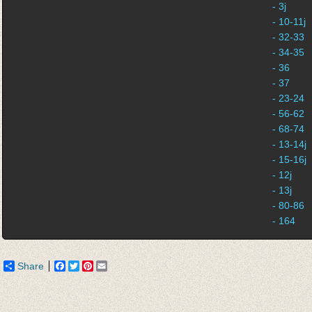
- 3j
- 10-11j
- 32-33
- 34-35
- 36
- 37
- 23-24
- 56-62
- 68-74
- 13-14j
- 15-16j
- 12j
- 13j
- 80-86
- 164
Share
Facebook
Twitter
Pinterest
Email