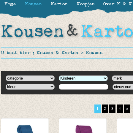
Home
Kousen
Karton
Koopjes
Over K & K
U bent hier :
Kousen & Karton
>
Kousen
1
2
3
4
»