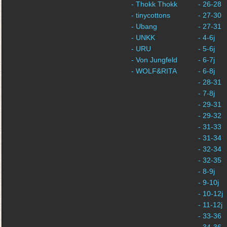
- Thokk Thokk
- 26-28
- tinycottons
- 27-30
- Ubang
- 27-31
- UNKK
- 4-6j
- URU
- 5-6j
- Von Jungfeld
- 6-7j
- WOLF&RITA
- 6-8j
- 28-31
- 7-8j
- 29-31
- 29-32
- 31-33
- 31-34
- 32-34
- 32-35
- 8-9j
- 9-10j
- 10-12j
- 11-12j
- 33-36