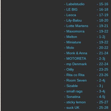
- Labelstudio
- 15-16
- LE BIG
- 16-18
- Leoca
- 17-19
- Lily-Balou
- 18-20
- Lotte Martens
- 19-21
- Maxomorra
- 19-22
- Melton
- 1-2j
- Miniature
- 19-22
- Molo
- 20-22
- Monk & Anna
- 21-24
- MOTORETA
- 2-3j
- mp Denmark
- 22-24
- Oilily
- 23-25
- Rita co Rita
- 23-26
- Room Seven
- 2-4j
- Sizable
- 3 j
- small rags
- 3-4j
- Sonatina
- 4-5j
- sticky lemon
- 25-27
- suck UK
- 25-28