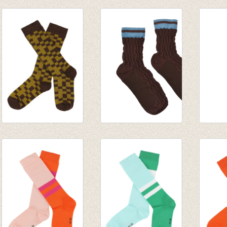
Kousenbroek rib
Kousenbroek rib
JORD
Eva Creme de
Eva Bronze Mist
kniek
Menthe
€ 14,95
Mykon
€ 14,95
€ 9,95
JORDAN
Short Sock Rum
Kniek
kniekousen - Dark
Raisin
Raisin
Earth
€ 7,95
€ 9,95
€ 9,95