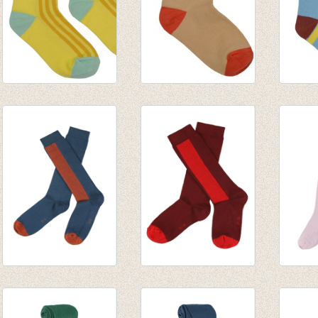
Korte Sokken Yellow
Korte Sokken Beach
Korte
line
house
+ Blue
€ 7,95
€ 7,95
€ 7,95
JORDAN
JORDAN
Kouse
kniekousen - Dark-
kniekousen -
Eva w
petrol
Burgundy
€ 13,9