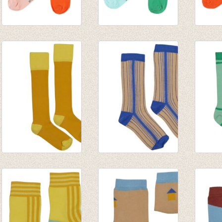
JORDAN
JORDAN
JORD
kniekousen - Pink
kniekousen - Pale
kniek
€ 9,95
Blue
Orang
€ 9,95
€ 9,95
Kniekous Sunshine
Medium Sokken
Mediu
€ 9,95
Blue
Green
€ 8,95
€ 8,95