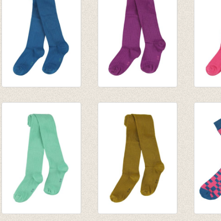
Kousenbroek rib
Kousenbroek rib
Kouse
Eva Mykonos Blue
Eva Hyacinth Violet
Eva Ho
€ 14,95
€ 14,95
€ 14,9