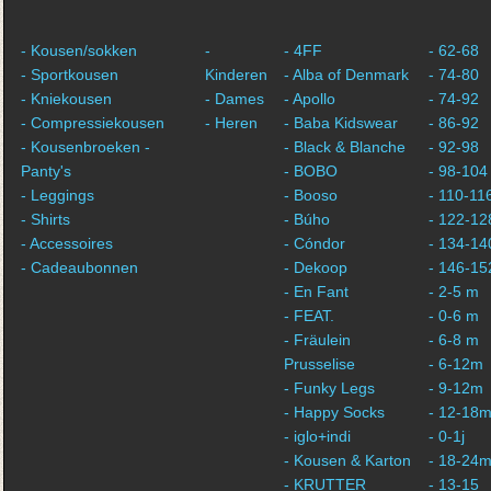
- Kousen/sokken
-
- 4FF
- 62-68
- Sportkousen
Kinderen
- Alba of Denmark
- 74-80
- Kniekousen
- Dames
- Apollo
- 74-92
- Compressiekousen
- Heren
- Baba Kidswear
- 86-92
- Kousenbroeken -
- Black & Blanche
- 92-98
Panty's
- BOBO
- 98-104
- Leggings
- Booso
- 110-11
- Shirts
- Búho
- 122-12
- Accessoires
- Cóndor
- 134-14
- Cadeaubonnen
- Dekoop
- 146-15
- En Fant
- 2-5 m
- FEAT.
- 0-6 m
- Fräulein
- 6-8 m
Prusselise
- 6-12m
- Funky Legs
- 9-12m
- Happy Socks
- 12-18
- iglo+indi
- 0-1j
- Kousen & Karton
- 18-24
- KRUTTER
- 13-15