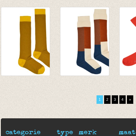
Socks chocolate
Socks green
Kniek
€ 8,95
€ 8,95
sugar 
€ 9,95
Kniekous met rib
Kniekous
JORD
Honey
Colorblock
kniek
€ 9,95
€ 9,95
Grena
1
2
3
4
»
€ 9,95
categorie
type
merk
maat