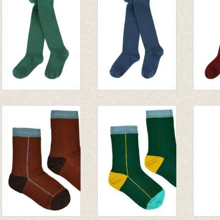
€ 9,95
€ 9,95
Kousenbroek rib
Kousenbroek rib
Kouse
Eva evergreen
Eva dark-petrol
Eva b
€ 13,95
€ 13,95
€ 13,9