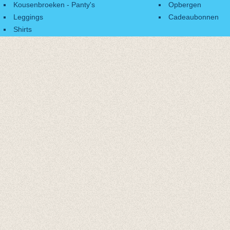
Kousenbroeken - Panty's
Opbergen
Leggings
Cadeaubonnen
Shirts
Accessoires
Cadeaubonnen