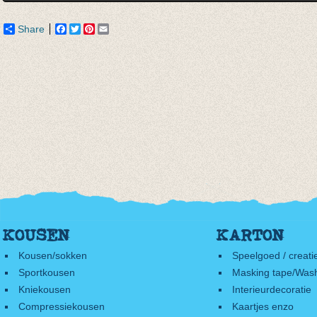
Share
Facebook
Twitter
Pinterest
Email
KOUSEN
KARTON
Kousen/sokken
Speelgoed / creati
Sportkousen
Masking tape/Wash
Kniekousen
Interieurdecoratie
Compressiekousen
Kaartjes enzo