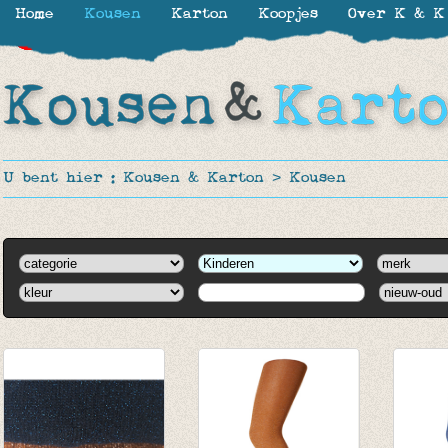
Home
Kousen
Karton
Koopjes
Over K & K
-31%
-30%
-30%
-30%
-30%
-20%
-20%
-20%
-20%
-20%
U bent hier :
Kousen & Karton
>
Kousen