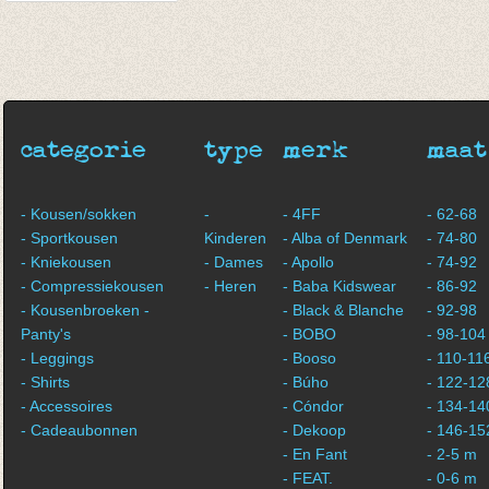
Kousenbroek Glitter
Parelmoer Gold
€ 18,50
categorie
type
merk
maat
- Kousen/sokken
-
- 4FF
- 62-68
- Sportkousen
Kinderen
- Alba of Denmark
- 74-80
- Kniekousen
- Dames
- Apollo
- 74-92
- Compressiekousen
- Heren
- Baba Kidswear
- 86-92
- Kousenbroeken -
- Black & Blanche
- 92-98
Panty's
- BOBO
- 98-104
- Leggings
- Booso
- 110-11
- Shirts
- Búho
- 122-12
- Accessoires
- Cóndor
- 134-14
- Cadeaubonnen
- Dekoop
- 146-15
- En Fant
- 2-5 m
- FEAT.
- 0-6 m