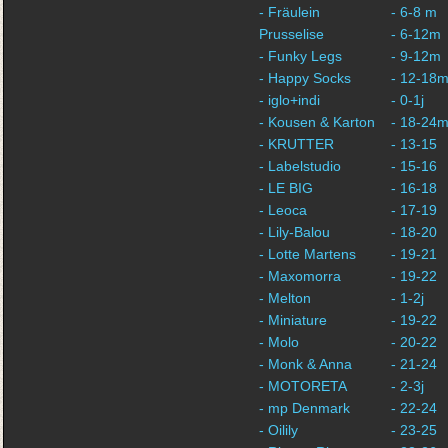
- Fräulein
- 6-8 m
Prusselise
- 6-12m
- Funky Legs
- 9-12m
- Happy Socks
- 12-18
- iglo+indi
- 0-1j
- Kousen & Karton
- 18-24
- KRUTTER
- 13-15
- Labelstudio
- 15-16
- LE BIG
- 16-18
- Leoca
- 17-19
- Lily-Balou
- 18-20
- Lotte Martens
- 19-21
- Maxomorra
- 19-22
- Melton
- 1-2j
- Miniature
- 19-22
- Molo
- 20-22
- Monk & Anna
- 21-24
- MOTORETA
- 2-3j
- mp Denmark
- 22-24
- Oilily
- 23-25