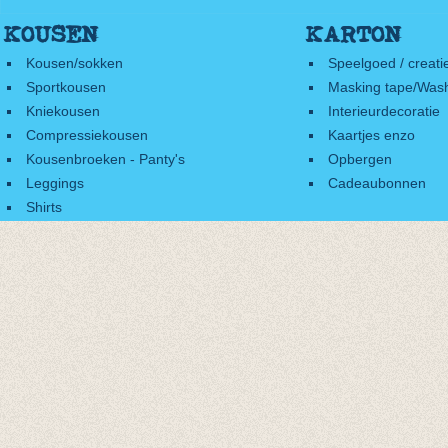
KOUSEN
KARTON
Kousen/sokken
Speelgoed / creati
Sportkousen
Masking tape/Wash
Kniekousen
Interieurdecoratie
Compressiekousen
Kaartjes enzo
Kousenbroeken - Panty's
Opbergen
Leggings
Cadeaubonnen
Shirts
Accessoires
Cadeaubonnen