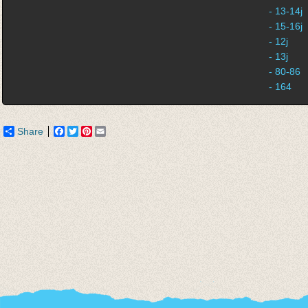
- 13-14j
- 15-16j
- 12j
- 13j
- 80-86
- 164
Share
Facebook
Twitter
Pinterest
Email