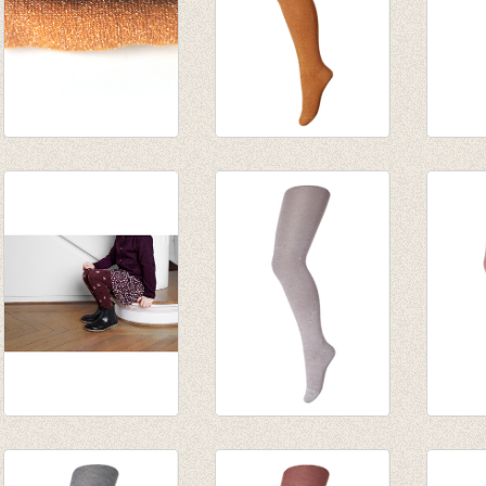
Kousenbroek met
Kousenbroek met
Kouse
glitter dark navy
glitter dark
Mariu
€ 17,50
copper/oxyde
Wol
€ 14,00
€ 17,50
€ 21,9
€ 14,00
€ 15,1
Kousenbroek
Kousenbroek Glitter
Kousen
Babett Wine red
Elderberry/woodrose/vlier
Canyo