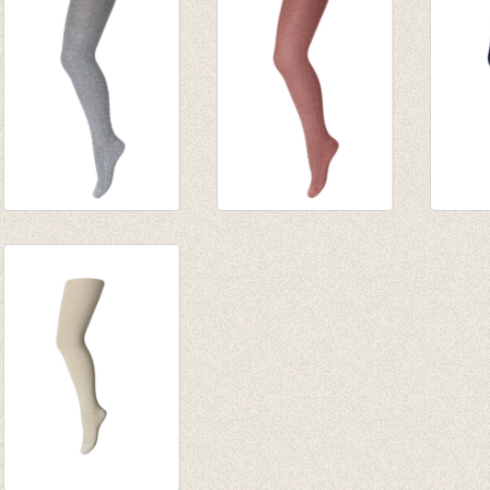
€ 17,95
€ 17,50
€ 17,5
€ 12,56
Kousenbroek Ilse
Kousenbroek Ilse
Kouse
Grey Marled
Canyon Rose
Navy
€ 17,95
€ 17,95
€ 17,9
€ 14,36
€ 14,36
€ 14,3