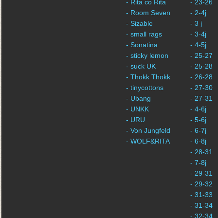
- Rita co Rita
- 23-26
- Room Seven
- 2-4j
- Sizable
- 3 j
- small rags
- 3-4j
- Sonatina
- 4-5j
- sticky lemon
- 25-27
- suck UK
- 25-28
- Thokk Thokk
- 26-28
- tinycottons
- 27-30
- Ubang
- 27-31
- UNKK
- 4-6j
- URU
- 5-6j
- Von Jungfeld
- 6-7j
- WOLF&RITA
- 6-8j
- 28-31
- 7-8j
- 29-31
- 29-32
- 31-33
- 31-34
- 32-34