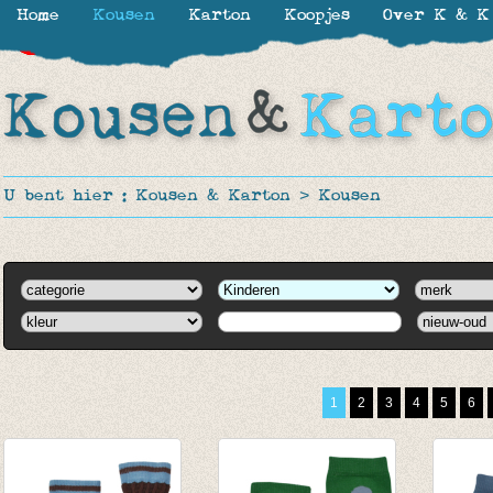
Home
Kousen
Karton
Koopjes
Over K & K
-30%
-30%
-30%
-30%
-30%
-30%
U bent hier :
Kousen & Karton
>
Kousen
1
2
3
4
5
6