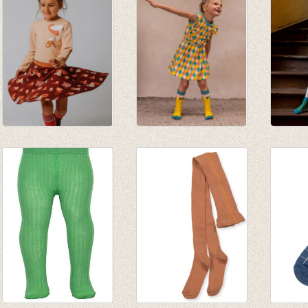
Kniekous Red
Kniekous Square
Sokke
€ 9,95
lemon
€ 6,95
€ 9,95
€ 4,85
€ 7,00