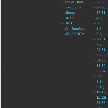
- Thokk Thokk
- 26-28
- tinycottons
- 27-30
- Ubang
- 27-31
- UNKK
- 4-6j
- URU
- 5-6j
- Von Jungfeld
- 6-7j
- WOLF&RITA
- 6-8j
- 28-31
- 7-8j
- 29-31
- 29-32
- 31-33
- 31-34
- 32-34
- 32-35
- 8-9j
- 9-10j
- 10-12j
- 11-12j
- 33-36