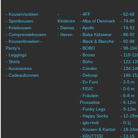
- Kousen/sokken
-
- 4FF
- 62-68
- Sportkousen
Kinderen
- Alba of Denmark
- 74-80
- Kniekousen
- Dames
- Apollo
- 74-92
- Compressiekousen
- Heren
- Baba Kidswear
- 86-92
- Kousenbroeken -
- Black & Blanche
- 92-98
Panty's
- BOBO
- 98-104
- Leggings
- Booso
- 110-11
- Shirts
- Búho
- 122-12
- Accessoires
- Cóndor
- 134-14
- Cadeaubonnen
- Dekoop
- 146-15
- En Fant
- 2-5 m
- FEAT.
- 0-6 m
- Fräulein
- 6-8 m
Prusselise
- 6-12m
- Funky Legs
- 9-12m
- Happy Socks
- 12-18
- iglo+indi
- 0-1j
- Kousen & Karton
- 18-24
- KRUTTER
- 13-15