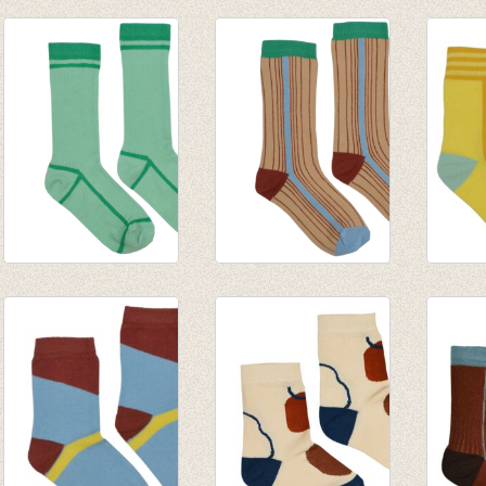
Kniekous Rum
Kniekous Sudan
Kniek
Raisin
brown
€ 9,95
€ 9,95
€ 9,95
Medium Sokken
Medium Sokken
Korte
Green
Multicolor
line
€ 8,95
€ 8,95
€ 7,95