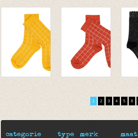
Kousenbroek met
Kousenbroek met
Sokken
rib Forrest green
rib Amber Brown
Teal
€ 13,95
€ 13,95
€ 9,95
€ 6,99
Sokken Nico - Citrus
Sokken Nico - Chili
Sokken
€ 9,95
€ 9,95
pack
€ 6,99
€ 6,99
€ 12,9
1
2
3
4
5
6
categorie
type
merk
maat