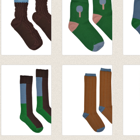
Short Sock Rum
Short Sock Jelly
Short 
Raisin
Bean
Blue
€ 7,95
€ 7,95
€ 7,95