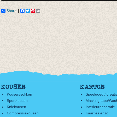
Share
Facebook
Twitter
Pinterest
Email
KOUSEN
KARTON
Kousen/sokken
Speelgoed / creati
Sportkousen
Masking tape/Wash
Kniekousen
Interieurdecoratie
Compressiekousen
Kaartjes enzo