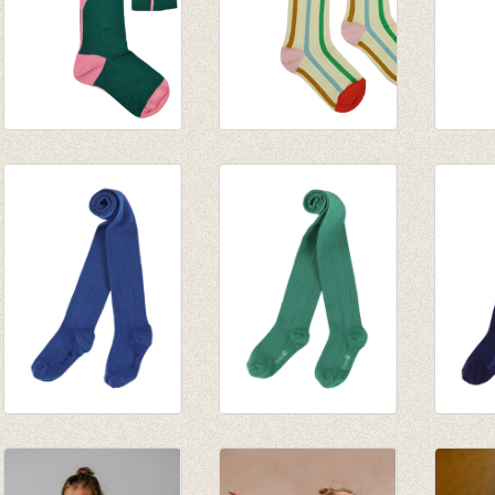
Kniekous Square
Kniekous Stripes
Sokke
€ 9,95
€ 9,95
beetle
€ 6,95
Kousenbroek rib
Kousenbroek rib
Kouse
Eva turkish sea
Eva shady glade
Eva pa
€ 12,95
€ 12,95
€ 12,9