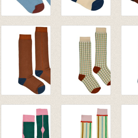
Korte Sokken Brown
Sokken Bold
Socks
+ Blue
€ 8,95
€ 8,95
€ 7,95
Kniekous Brown
Kniekous Checked
Kniek
sugar stripe
€ 9,95
Color
€ 9,95
€ 9,95