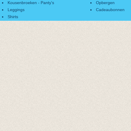
Kousenbroeken - Panty's
Opbergen
Leggings
Cadeaubonnen
Shirts
Accessoires
Cadeaubonnen