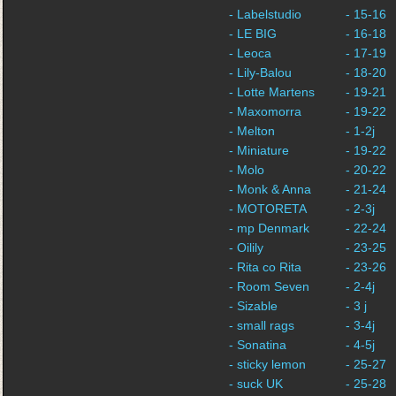
- Labelstudio
- 15-16
- LE BIG
- 16-18
- Leoca
- 17-19
- Lily-Balou
- 18-20
- Lotte Martens
- 19-21
- Maxomorra
- 19-22
- Melton
- 1-2j
- Miniature
- 19-22
- Molo
- 20-22
- Monk & Anna
- 21-24
- MOTORETA
- 2-3j
- mp Denmark
- 22-24
- Oilily
- 23-25
- Rita co Rita
- 23-26
- Room Seven
- 2-4j
- Sizable
- 3 j
- small rags
- 3-4j
- Sonatina
- 4-5j
- sticky lemon
- 25-27
- suck UK
- 25-28