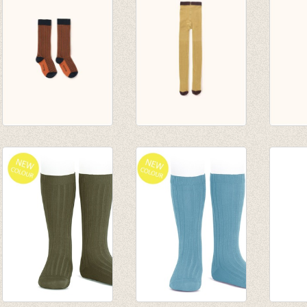
€ 10,0
multi lines high
stripes tights
solid 
socks navy/red
mustard/sand
pista
€ 14,00
€ 24,00
€ 24,0