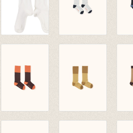
Kniekousen
diagonal stripes
diagon
Harlequin Off-white
high socks light
high 
€ 9,50
grey/navy
navy/l
€ 10,00
€ 10,0
rice loop high socks
rice loop high socks
diagon
plum/red
sand/mustard
high s
€ 14,00
€ 14,00
nude/