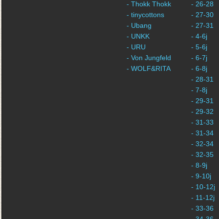
- Thokk Thokk
- 26-28
- tinycottons
- 27-30
- Ubang
- 27-31
- UNKK
- 4-6j
- URU
- 5-6j
- Von Jungfeld
- 6-7j
- WOLF&RITA
- 6-8j
- 28-31
- 7-8j
- 29-31
- 29-32
- 31-33
- 31-34
- 32-34
- 32-35
- 8-9j
- 9-10j
- 10-12j
- 11-12j
- 33-36