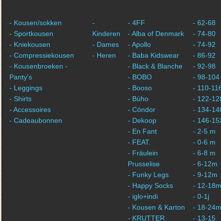
- Kousen/sokken
-
- 4FF
- 62-68
- Sportkousen
Kinderen
- Alba of Denmark
- 74-80
- Kniekousen
- Dames
- Apollo
- 74-92
- Compressiekousen
- Heren
- Baba Kidswear
- 86-92
- Kousenbroeken -
- Black & Blanche
- 92-98
Panty's
- BOBO
- 98-104
- Leggings
- Booso
- 110-11
- Shirts
- Búho
- 122-12
- Accessoires
- Cóndor
- 134-14
- Cadeaubonnen
- Dekoop
- 146-15
- En Fant
- 2-5 m
- FEAT.
- 0-6 m
- Fräulein
- 6-8 m
Prusselise
- 6-12m
- Funky Legs
- 9-12m
- Happy Socks
- 12-18
- iglo+indi
- 0-1j
- Kousen & Karton
- 18-24
- KRUTTER
- 13-15