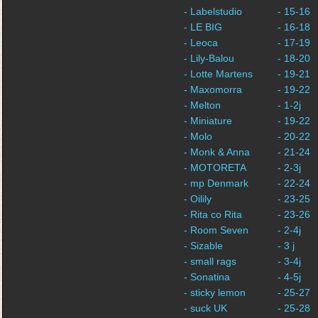
- Labelstudio
- 15-16
- LE BIG
- 16-18
- Leoca
- 17-19
- Lily-Balou
- 18-20
- Lotte Martens
- 19-21
- Maxomorra
- 19-22
- Melton
- 1-2j
- Miniature
- 19-22
- Molo
- 20-22
- Monk & Anna
- 21-24
- MOTORETA
- 2-3j
- mp Denmark
- 22-24
- Oilily
- 23-25
- Rita co Rita
- 23-26
- Room Seven
- 2-4j
- Sizable
- 3 j
- small rags
- 3-4j
- Sonatina
- 4-5j
- sticky lemon
- 25-27
- suck UK
- 25-28