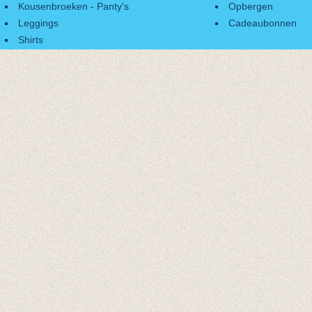
Kousenbroeken - Panty's
Opbergen
Leggings
Cadeaubonnen
Shirts
Accessoires
Cadeaubonnen