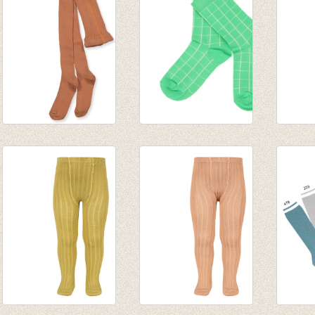
Kousenbroek met
Sokken Nico -
Kouse
rib Amber Brown
Poison Green
fijne r
€ 13,95
€ 9,95
van € 
€ 6,99
tot € 