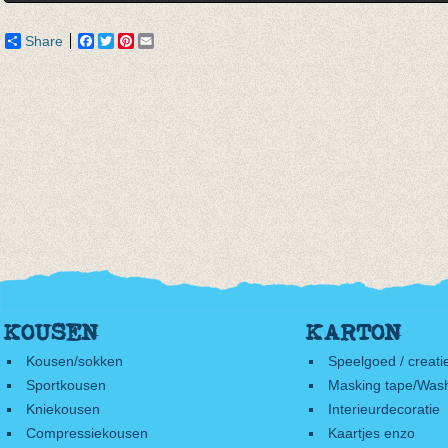
Share
Facebook
Twitter
Pinterest
Email
KOUSEN
KARTON
Kousen/sokken
Speelgoed / creati
Sportkousen
Masking tape/Wash
Kniekousen
Interieurdecoratie
Compressiekousen
Kaartjes enzo