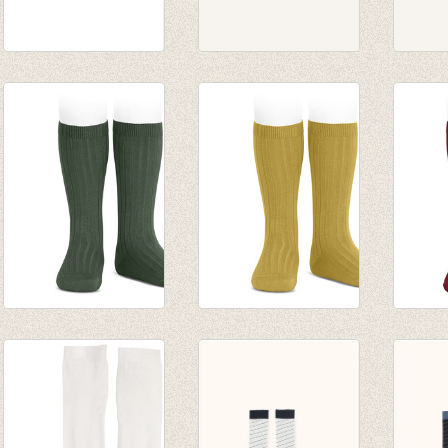
RAINBOW MEDIUM
Kousen Tiger sock
Kniek
SOCKS cream
Harvest gold
Flami
€ 14,00
€ 8,75
€ 9,25
Kniekousen fijne rib
Kniekousen fijne rib
Knieko
Amazonia
Mustard
Robij
van € 6,50
van € 6,50
€ 7,90
tot € 7,90
tot € 7,90