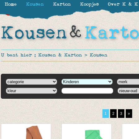
Home
Kousen
Karton
Koopjes
Over K & K
-30%
-16%
-16%
-16%
U bent hier :
Kousen & Karton
>
Kousen
1
2
3
»