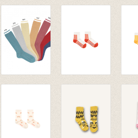
Kousenbroek met
Kousenbroek met
Kniek
fijne rib mustard
fijne rib Peach
lurex 
van € 12,50
van € 12,50
contr
tot € 16,50
tot € 16,50
manch
€ 7,50
Kniekousen zilver
‘STRIPES’ QUARTER
‘STRI
lurex met
SOCKS off-white/red
SOCKS
contrasterende
€ 14,00
white/
manchet (223)
€ 14,0
€ 7,50