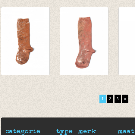
Kniekousen met
Kniekousen met
kouse
fijne rib Alga
fijne rib Zafiro
fijne 
van € 6,50
€ 7,90
van € 
tot € 7,90
tot € 
Kniekousen
Kniekousen
Sokken
Thunbergia
Thunbergia
€ 6,95
brown/rosé
Karamel/rosé
1
2
3
»
€ 31,00
€ 31,00
€ 25,95
€ 25,95
categorie
type
merk
maat