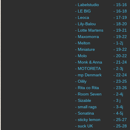
- Labelstudio
- 15-16
- LE BIG
- 16-18
- Leoca
- 17-19
- Lily-Balou
- 18-20
- Lotte Martens
- 19-21
- Maxomorra
- 19-22
- Melton
- 1-2j
- Miniature
- 19-22
- Molo
- 20-22
- Monk & Anna
- 21-24
- MOTORETA
- 2-3j
- mp Denmark
- 22-24
- Oilily
- 23-25
- Rita co Rita
- 23-26
- Room Seven
- 2-4j
- Sizable
- 3 j
- small rags
- 3-4j
- Sonatina
- 4-5j
- sticky lemon
- 25-27
- suck UK
- 25-28