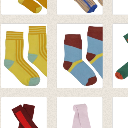
Kniekous Sunshine
Medium Sokken
Mediu
€ 9,95
Blue
Green
€ 8,95
€ 8,95
Korte Sokken Yellow
Korte Sokken Brown
JORD
line
+ Blue
kniek
€ 7,95
€ 7,95
Everg
€ 9,95