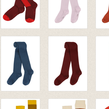
JORDAN
Kousenbroek rib
Kouse
kniekousen -
Eva winsome-orchid
Eva ru
Burgundy
€ 13,95
€ 13,9
€ 9,95
Kousenbroek rib
Kousenbroek rib
Kniek
Eva dark-petrol
Eva burgundy
sugar 
€ 13,95
€ 13,95
€ 9,95