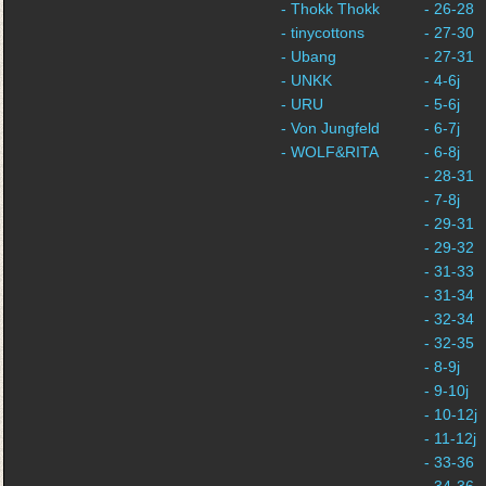
- Thokk Thokk
- 26-28
- tinycottons
- 27-30
- Ubang
- 27-31
- UNKK
- 4-6j
- URU
- 5-6j
- Von Jungfeld
- 6-7j
- WOLF&RITA
- 6-8j
- 28-31
- 7-8j
- 29-31
- 29-32
- 31-33
- 31-34
- 32-34
- 32-35
- 8-9j
- 9-10j
- 10-12j
- 11-12j
- 33-36