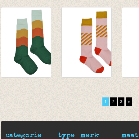
Sokken Davy -
Sokken Davy -
Sokke
Grenadine
Creole Pink
Craba
€ 8,95
€ 8,95
€ 8,95
Kniekous Wave
Kniekous Pink
Kniek
€ 9,95
€ 9,95
€ 9,95
1
2
3
»
categorie
type
merk
maat