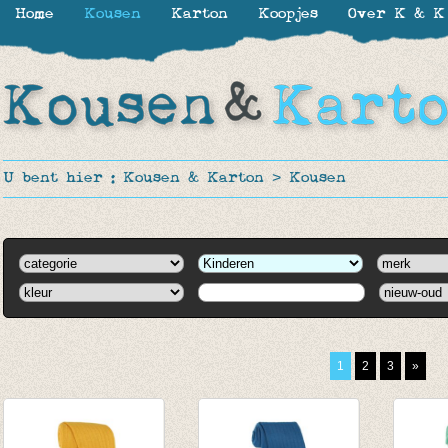
Home
Kousen
Karton
Koopjes
Over K & K
U bent hier :
Kousen & Karton
>
Kousen
1
2
3
»