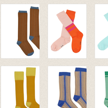
JORDAN
JORDAN
JORD
kniekousen -
kniekousen -
knieko
Mykonos Blue
Hyacinth Violet
Earth
€ 9,95
€ 9,95
€ 9,95
Kniekous Sudan
JORDAN
JORD
brown
kniekousen - Pink
knieko
€ 9,95
€ 9,95
Blue
€ 9,95