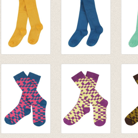
Kousenbroek rib
Kousenbroek rib
Kouse
Eva Radiant Yellow
Eva Mykonos Blue
Eva C
€ 14,95
€ 14,95
Menth
€ 14,9