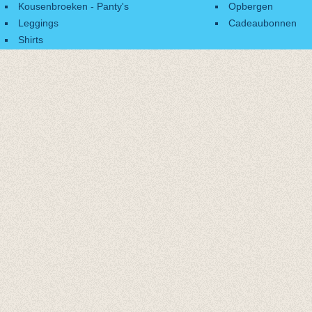
Kousenbroeken - Panty's
Opbergen
Leggings
Cadeaubonnen
Shirts
Accessoires
Cadeaubonnen