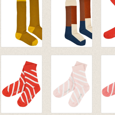
Kniekous met rib
Kniekous
JORD
Honey
Colorblock
kniek
€ 9,95
€ 9,95
Grena
€ 9,95