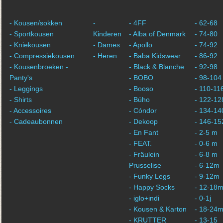
- Kousen/sokken
-
- 4FF
- 62-68
- Sportkousen
Kinderen
- Alba of Denmark
- 74-80
- Kniekousen
- Dames
- Apollo
- 74-92
- Compressiekousen
- Heren
- Baba Kidswear
- 86-92
- Kousenbroeken -
- Black & Blanche
- 92-98
Panty's
- BOBO
- 98-104
- Leggings
- Booso
- 110-11
- Shirts
- Búho
- 122-12
- Accessoires
- Cóndor
- 134-14
- Cadeaubonnen
- Dekoop
- 146-15
- En Fant
- 2-5 m
- FEAT.
- 0-6 m
- Fräulein
- 6-8 m
Prusselise
- 6-12m
- Funky Legs
- 9-12m
- Happy Socks
- 12-18
- iglo+indi
- 0-1j
- Kousen & Karton
- 18-24
- KRUTTER
- 13-15