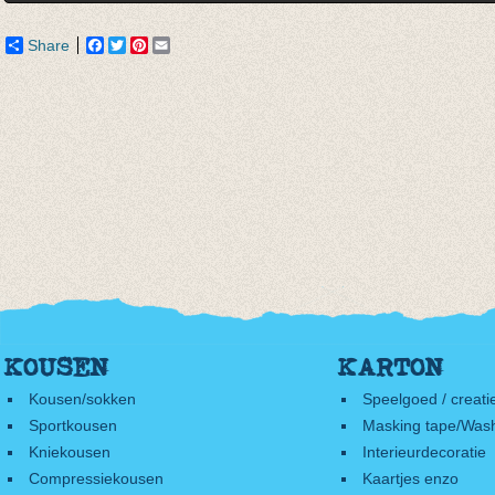
Share
Facebook
Twitter
Pinterest
Email
KOUSEN
KARTON
Kousen/sokken
Speelgoed / creati
Sportkousen
Masking tape/Wash
Kniekousen
Interieurdecoratie
Compressiekousen
Kaartjes enzo